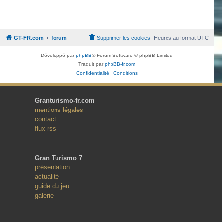
GT-FR.com
forum
Supprimer les cookies
Heures au format
UTC
Développé par
phpBB
® Forum Software © phpBB Limited
Traduit par
phpBB-fr.com
Confidentialité
|
Conditions
Granturismo-fr.com
mentions légales
contact
flux rss
Gran Turismo 7
présentation
actualité
guide du jeu
galerie