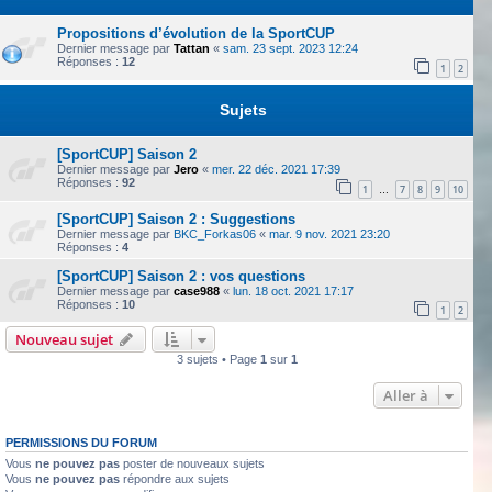
Propositions d’évolution de la SportCUP
Dernier message par
Tattan
«
sam. 23 sept. 2023 12:24
Réponses :
12
1
2
Sujets
[SportCUP] Saison 2
Dernier message par
Jero
«
mer. 22 déc. 2021 17:39
Réponses :
92
1
7
8
9
10
…
[SportCUP] Saison 2 : Suggestions
Dernier message par
BKC_Forkas06
«
mar. 9 nov. 2021 23:20
Réponses :
4
[SportCUP] Saison 2 : vos questions
Dernier message par
case988
«
lun. 18 oct. 2021 17:17
Réponses :
10
1
2
Nouveau sujet
3 sujets • Page
1
sur
1
Aller à
PERMISSIONS DU FORUM
Vous
ne pouvez pas
poster de nouveaux sujets
Vous
ne pouvez pas
répondre aux sujets