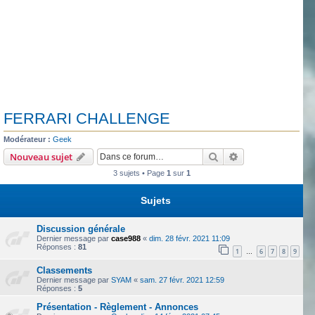
FERRARI CHALLENGE
Modérateur :
Geek
Rechercher
Recherche avanc
Nouveau sujet
3 sujets • Page
1
sur
1
Sujets
Discussion générale
Dernier message par
case988
«
dim. 28 févr. 2021 11:09
Réponses :
81
1
6
7
8
9
…
Classements
Dernier message par
SYAM
«
sam. 27 févr. 2021 12:59
Réponses :
5
Présentation - Règlement - Annonces