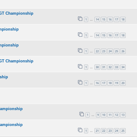
IA GT Championship
1
14
15
16
17
18
…
ampionship
1
14
15
16
17
18
…
ampionship
1
22
23
24
25
26
…
IA GT Championship
1
30
31
32
33
34
…
nship
1
16
17
18
19
20
…
Championship
1
9
10
11
12
13
…
Championship
1
21
22
23
24
25
…