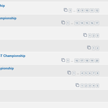
ship
1
8
9
10
11
12
…
hampionship
1
13
14
15
16
17
…
1
2
3
1
2
A GT Championship
1
16
17
18
19
20
…
ampionship
1
4
5
6
7
8
…
1
2
3
4
5