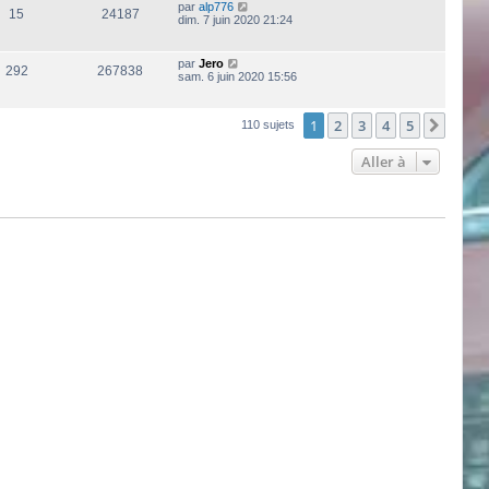
par
alp776
15
24187
dim. 7 juin 2020 21:24
par
Jero
292
267838
sam. 6 juin 2020 15:56
1
2
3
4
5
Suiva
110 sujets
Aller à