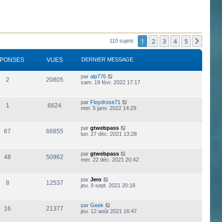
1
2
3
4
5
Suiva
110 sujets
PONSES
VUES
DERNIER MESSAGE
par
alp776
2
20805
sam. 19 févr. 2022 17:17
par
Floydrose71
1
6624
mer. 5 janv. 2022 14:29
par
gtwebpass
67
66855
lun. 27 déc. 2021 13:28
par
gtwebpass
48
50962
mer. 22 déc. 2021 20:42
par
Jero
8
12537
jeu. 9 sept. 2021 20:18
par
Geek
16
21377
jeu. 12 août 2021 16:47