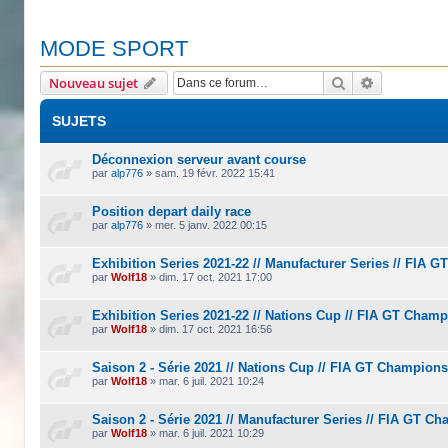
MODE SPORT
Rechercher
Recherche 
Nouveau sujet
SUJETS
Déconnexion serveur avant course
par
alp776
»
sam. 19 févr. 2022 15:41
Position depart daily race
par
alp776
»
mer. 5 janv. 2022 00:15
Exhibition Series 2021-22 // Manufacturer Series // FIA
par
Wolf18
»
dim. 17 oct. 2021 17:00
Exhibition Series 2021-22 // Nations Cup // FIA GT Cham
par
Wolf18
»
dim. 17 oct. 2021 16:56
Saison 2 - Série 2021 // Nations Cup // FIA GT Champion
par
Wolf18
»
mar. 6 juil. 2021 10:24
Saison 2 - Série 2021 // Manufacturer Series // FIA GT C
par
Wolf18
»
mar. 6 juil. 2021 10:29