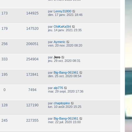
par
Lenny31800
173
144925
dim. 17 janv. 2021 18:46
par
ObiKaKaShI
179
147520
jeu. 14 janv. 2021 23:35
par
Aymeric
256
206051
ven. 20 nov. 2020 08:20
par
Jero
333
254904
jeu. 29 oct. 2020 08:31
par
Big-Bang-061961
195
172841
dim. 25 oct. 2020 08:54
par
alp776
0
7494
mar. 29 sept. 2020 17:36
par
chapitopino
128
127190
lun. 10 août 2020 15:25
par
Big-Bang-061961
245
227355
mer. 22 juil. 2020 15:00