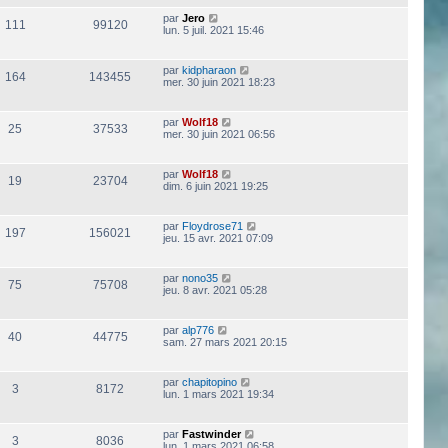
par
Jero
111
99120
lun. 5 juil. 2021 15:46
par
kidpharaon
164
143455
mer. 30 juin 2021 18:23
par
Wolf18
25
37533
mer. 30 juin 2021 06:56
par
Wolf18
19
23704
dim. 6 juin 2021 19:25
par
Floydrose71
197
156021
jeu. 15 avr. 2021 07:09
par
nono35
75
75708
jeu. 8 avr. 2021 05:28
par
alp776
40
44775
sam. 27 mars 2021 20:15
par
chapitopino
3
8172
lun. 1 mars 2021 19:34
par
Fastwinder
3
8036
lun. 1 mars 2021 06:58