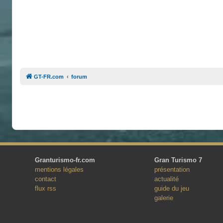
GT-FR.com
forum
Granturismo-fr.com
Gran Turismo 7
mentions légales
présentation
contact
actualité
flux rss
guide du jeu
galerie