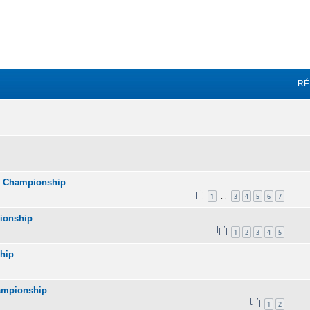
avancée
RÉ
 GT Championship
1
3
4
5
6
7
…
pionship
1
2
3
4
5
ship
hampionship
1
2