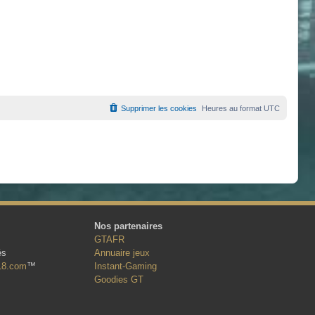
Supprimer les cookies
Heures au format
UTC
Nos partenaires
GTAFR
és
Annuaire jeux
18.com
™
Instant-Gaming
Goodies GT