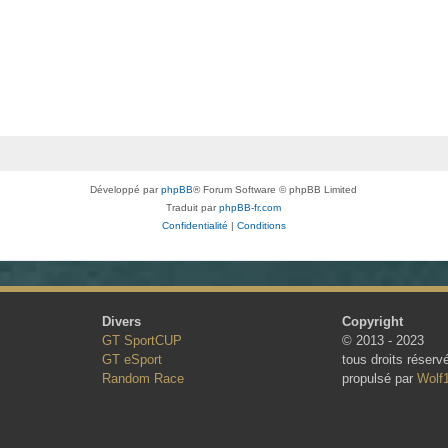
Développé par
phpBB
® Forum Software © phpBB Limited
Traduit par
phpBB-fr.com
Confidentialité
|
Conditions
Divers
Copyright
GT SportCUP
© 2013 - 2023
GT eSport
tous droits réserv
Random Race
propulsé par
Wolf