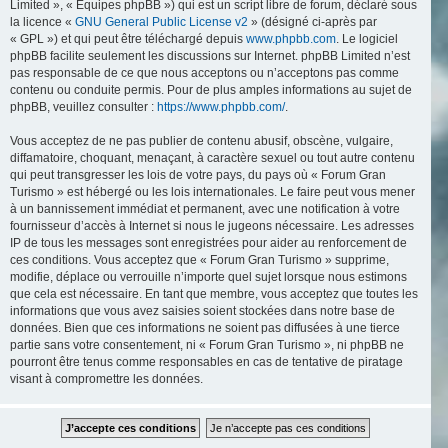
Limited », « Équipes phpBB ») qui est un script libre de forum, déclaré sous
la licence «
GNU General Public License v2
» (désigné ci-après par
« GPL ») et qui peut être téléchargé depuis
www.phpbb.com
. Le logiciel
phpBB facilite seulement les discussions sur Internet. phpBB Limited n’est
pas responsable de ce que nous acceptons ou n’acceptons pas comme
contenu ou conduite permis. Pour de plus amples informations au sujet de
phpBB, veuillez consulter :
https://www.phpbb.com/
.
Vous acceptez de ne pas publier de contenu abusif, obscène, vulgaire,
diffamatoire, choquant, menaçant, à caractère sexuel ou tout autre contenu
qui peut transgresser les lois de votre pays, du pays où « Forum Gran
Turismo » est hébergé ou les lois internationales. Le faire peut vous mener
à un bannissement immédiat et permanent, avec une notification à votre
fournisseur d’accès à Internet si nous le jugeons nécessaire. Les adresses
IP de tous les messages sont enregistrées pour aider au renforcement de
ces conditions. Vous acceptez que « Forum Gran Turismo » supprime,
modifie, déplace ou verrouille n’importe quel sujet lorsque nous estimons
que cela est nécessaire. En tant que membre, vous acceptez que toutes les
informations que vous avez saisies soient stockées dans notre base de
données. Bien que ces informations ne soient pas diffusées à une tierce
partie sans votre consentement, ni « Forum Gran Turismo », ni phpBB ne
pourront être tenus comme responsables en cas de tentative de piratage
visant à compromettre les données.