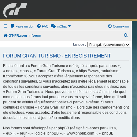
GRAN TURISMO
Faire un don
FAQ
mChat
FORUM
Connexion
R
GT-FR.com
forum
e
Langue :
ESPORT
BOUTIQUE
c
FORUM GRAN TURISMO - ENREGISTREMENT
h
e
En accédant à « Forum Gran Turismo » (désigné ci-après par « nous »,
« notre », « nos », « Forum Gran Turismo », « https://www.granturismo-
r
fr.com/forum »), vous acceptez d’être légalement responsable des
c
conditions suivantes. Si vous n’acceptez pas d’être légalement responsable
de toutes les conditions suivantes, alors n’accédez pas et/ou n’utilisez pas
h
« Forum Gran Turismo ». Nous pouvons modifier celles-ci à n’importe quel
e
moment et nous ferons tout pour que vous en soyez informé, bien qu’il soit
r
prudent de vérifier régulièrement celles-ci par vous-même. Si vous
continuez d’utiliser « Forum Gran Turismo » alors que des changements ont
été effectués, vous acceptez d’être légalement responsable des conditions
découlant des mises à jour et/ou modifications.
Nos forums sont développés par phpBB (désigné ci-après par « ils »,
« eux », « leur », « logiciel phpBB », « www.phpbb.com », « phpBB