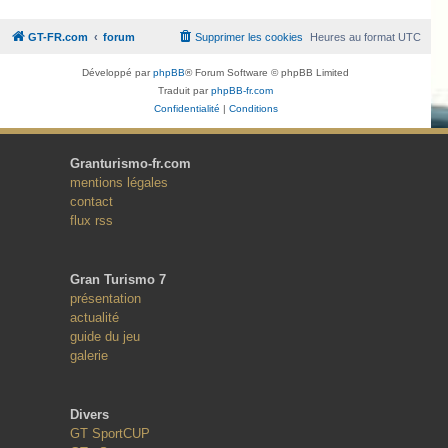
GT-FR.com
forum
Supprimer les cookies
Heures au format
UTC
Développé par
phpBB
® Forum Software © phpBB Limited
Traduit par
phpBB-fr.com
Confidentialité
|
Conditions
Granturismo-fr.com
mentions légales
contact
flux rss
Gran Turismo 7
présentation
actualité
guide du jeu
galerie
Divers
GT SportCUP