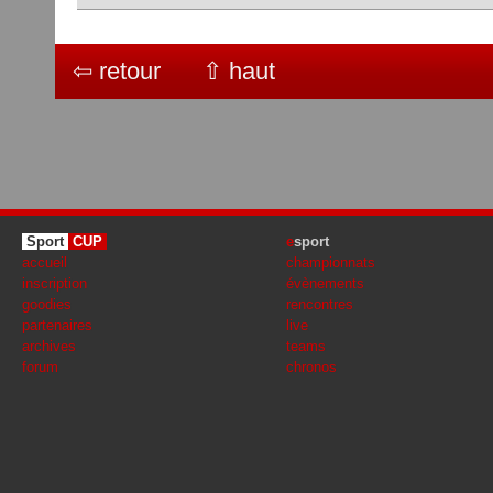
⇦ retour
⇧ haut
Sport
CUP
e
sport
accueil
championnats
inscription
évènements
goodies
rencontres
partenaires
live
archives
teams
forum
chronos