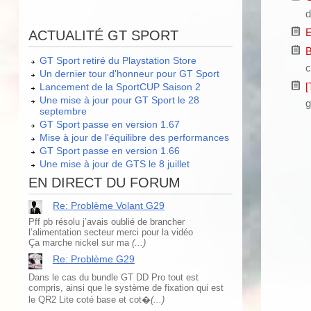
d
E
ACTUALITÉ GT SPORT
B
GT Sport retiré du Playstation Store
c
Un dernier tour d'honneur pour GT Sport
[
Lancement de la SportCUP Saison 2
Une mise à jour pour GT Sport le 28
g
septembre
GT Sport passe en version 1.67
Mise à jour de l'équilibre des performances
GT Sport passe en version 1.66
Une mise à jour de GTS le 8 juillet
EN DIRECT DU FORUM
Re: Problème Volant G29
Pff pb résolu j’avais oublié de brancher
l’alimentation secteur merci pour la vidéo
Ça marche nickel sur ma
(...)
Re: Problème G29
Dans le cas du bundle GT DD Pro tout est
compris, ainsi que le système de fixation qui est
le QR2 Lite coté base et cot�
(...)