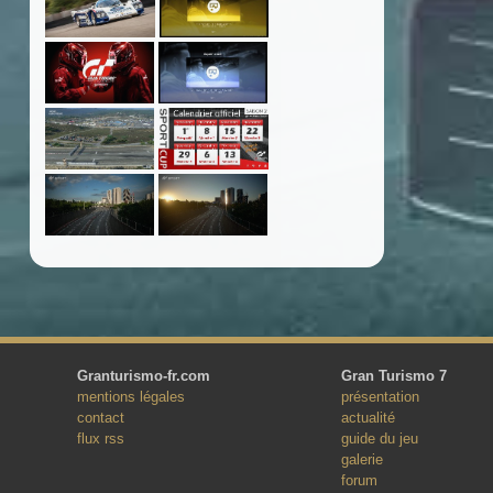
Granturismo-fr.com
Gran Turismo 7
mentions légales
présentation
contact
actualité
flux rss
guide du jeu
galerie
forum