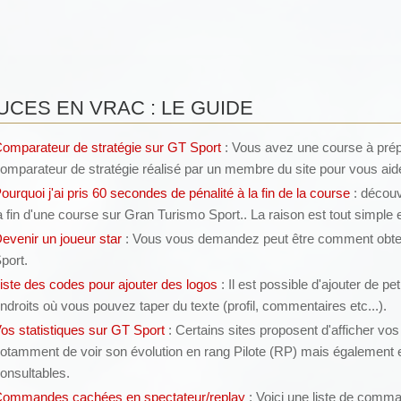
UCES EN VRAC : LE GUIDE
omparateur de stratégie sur GT Sport
: Vous avez une course à prépa
omparateur de stratégie réalisé par un membre du site pour vous aide
ourquoi j'ai pris 60 secondes de pénalité à la fin de la course
: découv
a fin d'une course sur Gran Turismo Sport.. La raison est tout simple e
evenir un joueur star
: Vous vous demandez peut être comment obteni
port.
iste des codes pour ajouter des logos
: Il est possible d'ajouter de p
ndroits où vous pouvez taper du texte (profil, commentaires etc...).
os statistiques sur GT Sport
: Certains sites proposent d'afficher vo
otamment de voir son évolution en rang Pilote (RP) mais également e
onsultables.
ommandes cachées en spectateur/replay
: Voici une liste de comma