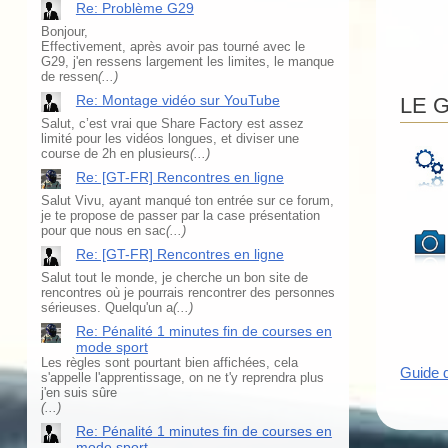
Re: Problème G29
Bonjour,
Effectivement, après avoir pas tourné avec le
G29, j'en ressens largement les limites, le manque
de ressen
(...)
Re: Montage vidéo sur YouTube
LE 
Salut, c’est vrai que Share Factory est assez
limité pour les vidéos longues, et diviser une
course de 2h en plusieurs
(...)
Re: [GT-FR] Rencontres en ligne
Salut Vivu, ayant manqué ton entrée sur ce forum,
je te propose de passer par la case présentation
pour que nous en sac
(...)
Re: [GT-FR] Rencontres en ligne
Salut tout le monde, je cherche un bon site de
rencontres où je pourrais rencontrer des personnes
sérieuses. Quelqu'un a
(...)
Re: Pénalité 1 minutes fin de courses en
mode sport
Les règles sont pourtant bien affichées, cela
Guide 
s'appelle l'apprentissage, on ne t'y reprendra plus
j'en suis sûre
(...)
Re: Pénalité 1 minutes fin de courses en
mode sport