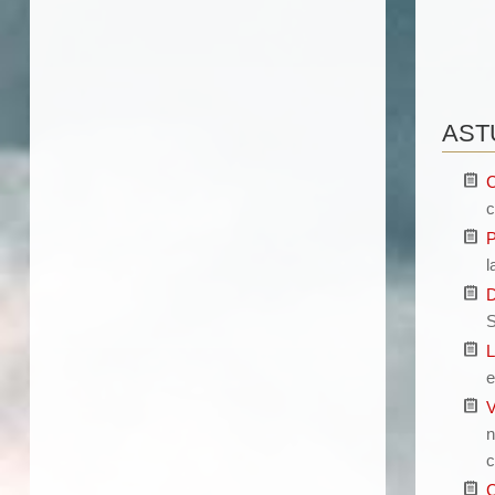
AST
C
c
P
l
D
S
L
e
V
n
c
C