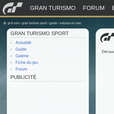
GRAN TURISMO
FORUM
gt-fr.com
›
gran turismo sport
›
guide
›
astuces en vrac
GRAN TURISMO SPORT
Actualité
Guide
Découvr
Galerie
Fiche du jeu
Forum
PUBLICITÉ