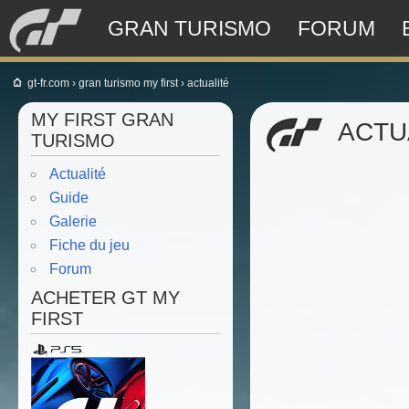
GRAN TURISMO
FORUM
gt-fr.com
›
gran turismo my first
›
actualité
MY FIRST GRAN
ACTU
TURISMO
Actualité
Guide
Galerie
Fiche du jeu
Forum
ACHETER GT MY
FIRST