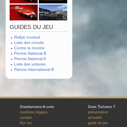
GUIDES DU JEU
Rallye musical
Liste des circuits
Contre la montre
Permis National B
Permis National A
Liste des voitures
Permis International B
Granturismo-fr.com
Gran Turismo 7
mentions légales
présentation
contact
actualité
flux rss
guide du jeu