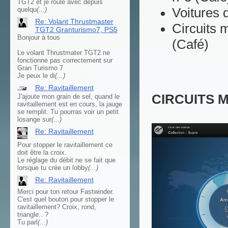
TGT2 et je roule avec depuis
Voitures 
quelqu
(...)
Re: Volant Thrustmaster
Circuits 
TGT2 Granturismo7, PS5
Bonjour à tous
(Café)
Le volant Thrustmater TGT2 ne
fonctionne pas correctement sur
Gran Turismo 7
Je peux le di
(...)
Re: Ravitaillement
CIRCUITS 
J'ajoute mon grain de sel, quand le
ravitaillement est en cours, la jauge
se remplit. Tu pourras voir un petit
losange sur
(...)
Re: Ravitaillement
Pour stopper le ravitaillement ce
doit être la croix.
Le réglage du débit ne se fait que
lorsque tu crée un lobby
(...)
Re: Ravitaillement
Merci pour ton retour Fastwinder.
C'est quel bouton pour stopper le
ravitaillement? Croix, rond,
triangle.. ?
Tu parl
(...)