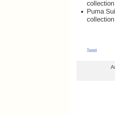
collectio
Puma Suit
collectio
Tweet
A