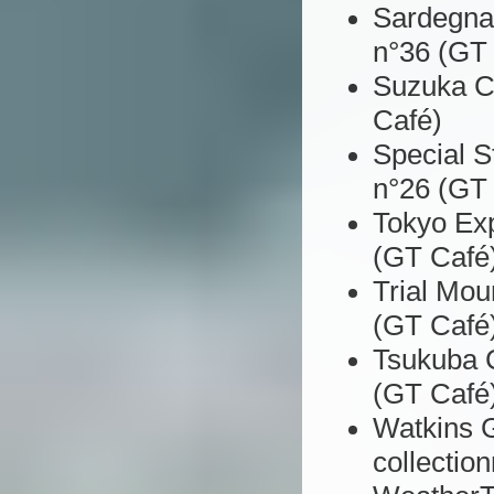
Sardegna 
n°36 (GT
Suzuka Ci
Café)
Special S
n°26 (GT
Tokyo Exp
(GT Café
Trial Mou
(GT Café
Tsukuba C
(GT Café
Watkins G
collectio