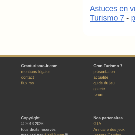
Astuces en v
Turismo 7
-
Granturismo-fr.com
Gran Turismo 7
mentions légales
présentation
contact
actualité
flux rss
guide du jeu
galerie
forum
Copyright
Nos partenaires
© 2013-2026
GTA
tous droits réservés
Annuaire des jeux