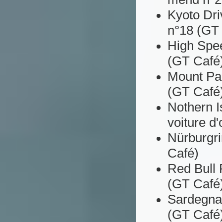
Kyoto Dri
n°18 (GT
High Spee
(GT Café
Mount Pa
(GT Café
Nothern I
voiture d
Nürburgri
Café)
Red Bull 
(GT Café
Sardegna 
(GT Café