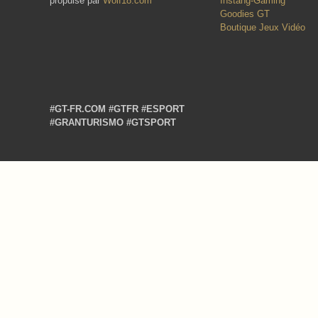
propulsé par
Wolf18.com
™
Instang-Gaming
Goodies GT
Boutique Jeux Vidéo
#GT-FR.COM
#GTFR
#ESPORT
#GRANTURISMO
#GTSPORT