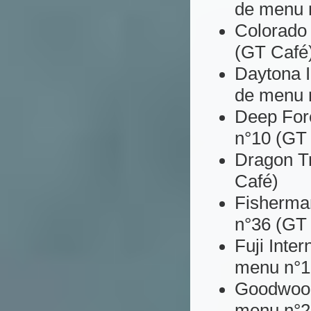
de menu 
Colorado 
(GT Café
Daytona I
de menu 
Deep For
n°10 (GT
Dragon Tr
Café)
Fisherma
n°36 (GT
Fuji Inter
menu n°1
Goodwood 
menu n°2