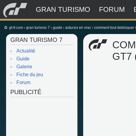
GRAN TURISMO
FORUM
gt-fr.com
›
gran turismo 7
›
guide
›
astuces en vrac
›
comment tout debloquer s
GRAN TURISMO 7
COM
Actualité
GT7 
Guide
Galerie
Fiche du jeu
Forum
PUBLICITÉ