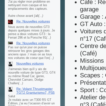
Café : Re
J'ai pu régler mon problème en
nettoyant mon casque et les
garage
emplacements des capteurs.
Garage : 
Autre chose avant j'all
(...)
Re: Nouvelles voitures
GT Auto :
Nous avons de nouvelles GT3
Voitures 
depuis quelques mises à jours. Je
pense a deux voitures GT3 : la
n°17 (Caf
Ferrari 296 et la Porsche 91
(...)
Re: Nouvelles voitures
Centre de
Pas sur qu'un jour on puisse
retrouver les gros garages des
(Café)
anciens opus :/ mais on as tous
nos voitures de coeur que l'on
(...)
Missions 
Nouvelles voitures
Multijoue
J'aimerais bien qu'il y ais de
nouvelle voiture de type GT3, GT4
Scapes : 
ou même Road Car, genre,
Chevrolet Camaro, Dodge
Présentat
Challen
(...)
Sport : C
Re: Volant Thrustmaster
TGT2 Granturismo7, PS5
Atelier d
Salut
Je roulais avec un T300 RS GT
n°3 (Café
Édition, j’ai eu l’ocasion d’avoir un