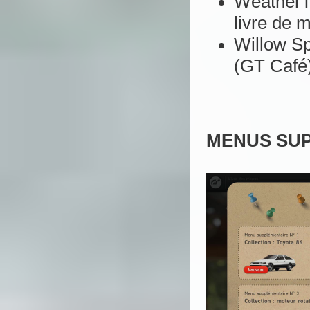
WeatherT
livre de 
Willow Sp
(GT Café
MENUS SU