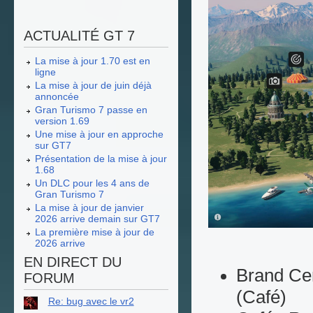
ACTUALITÉ GT 7
La mise à jour 1.70 est en
ligne
La mise à jour de juin déjà
annoncée
Gran Turismo 7 passe en
version 1.69
Une mise à jour en approche
sur GT7
Présentation de la mise à jour
1.68
Un DLC pour les 4 ans de
Gran Turismo 7
La mise à jour de janvier
2026 arrive demain sur GT7
La première mise à jour de
2026 arrive
EN DIRECT DU
Brand Cen
FORUM
(Café)
Re: bug avec le vr2