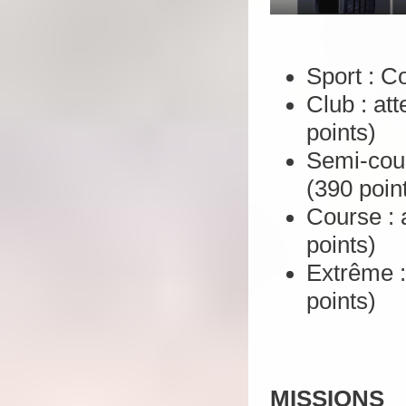
Sport : C
Club : att
points)
Semi-cour
(390 poin
Course : 
points)
Extrême :
points)
MISSIONS