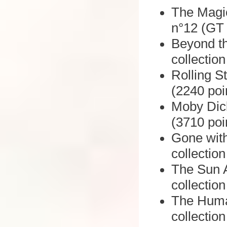
The Magic
n°12 (GT
Beyond th
collectio
Rolling St
(2240 poi
Moby Dick
(3710 poi
Gone with
collectio
The Sun A
collectio
The Huma
collectio