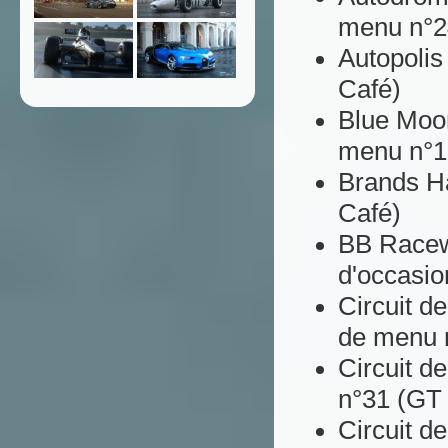
menu n°2
Autopolis
Café)
Blue Moon
menu n°1
Brands Ha
Café)
BB Racewa
d'occasio
Circuit d
de menu 
Circuit d
n°31 (GT
Circuit d