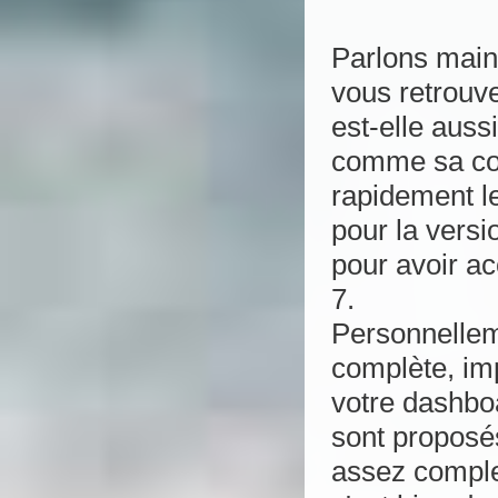
Parlons main
vous retrouve
est-elle auss
comme sa con
rapidement le
pour la versi
pour avoir a
7.
Personnellem
complète, im
votre dashboa
sont proposés
assez comple