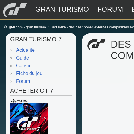
GRAN TURISMO
FORUM
gt-fr.com
›
gran turismo 7
›
actualité
›
des dashboard externes compatibles av
GRAN TURISMO 7
DES
Actualité
COM
Guide
Galerie
Fiche du jeu
Forum
ACHETER GT 7