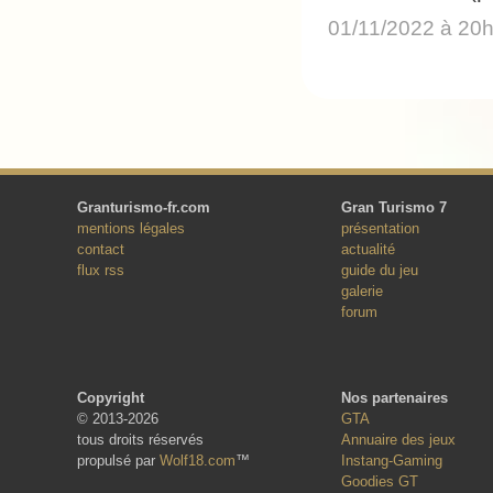
01/11/2022 à 20
Granturismo-fr.com
Gran Turismo 7
mentions légales
présentation
contact
actualité
flux rss
guide du jeu
galerie
forum
Copyright
Nos partenaires
© 2013-2026
GTA
tous droits réservés
Annuaire des jeux
propulsé par
Wolf18.com
™
Instang-Gaming
Goodies GT