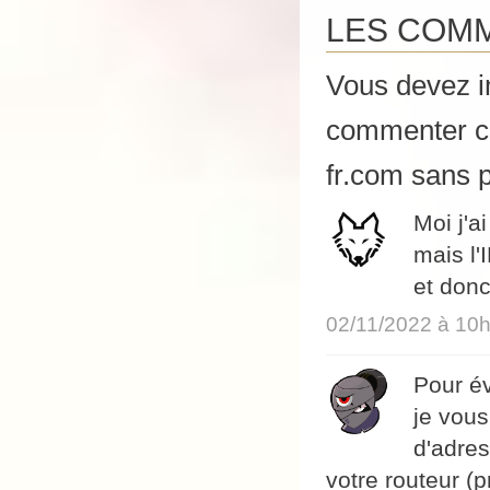
LES COMM
Vous devez 
commenter ce
fr.com sans p
Moi j'a
mais l'
et don
02/11/2022 à 10
Pour év
je vous
d'adres
votre routeur (