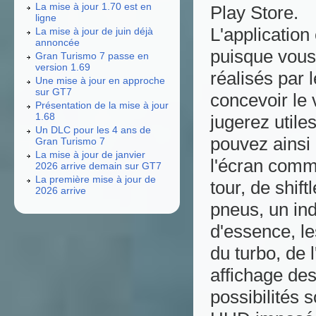
La mise à jour 1.70 est en
Play Store.
ligne
L'application
La mise à jour de juin déjà
annoncée
puisque vous 
Gran Turismo 7 passe en
version 1.69
réalisés par
Une mise à jour en approche
sur GT7
concevoir le
Présentation de la mise à jour
1.68
jugerez utile
Un DLC pour les 4 ans de
pouvez ainsi
Gran Turismo 7
La mise à jour de janvier
l'écran comm
2026 arrive demain sur GT7
La première mise à jour de
tour, de shif
2026 arrive
pneus, un ind
d'essence, le
du turbo, de 
affichage des
possibilités