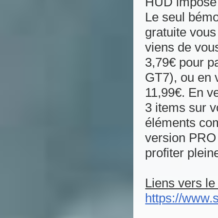
HUD imposé p
Le seul bémol
gratuite vous
viens de vous
3,79€ pour p
GT7), ou en 
11,99€. En ve
3 items sur v
éléments com
version PRO 
profiter plei
Liens vers le
https://www.