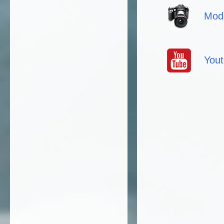
Mod
You