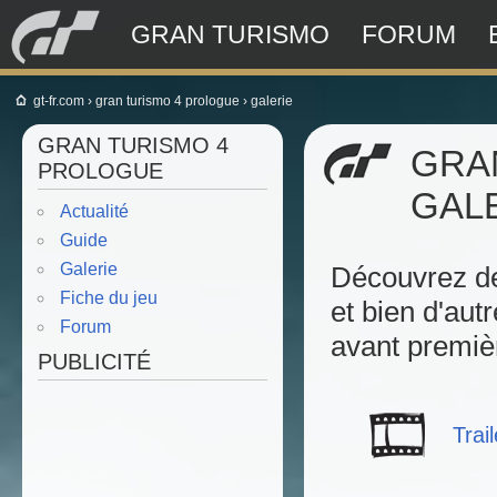
GRAN TURISMO
FORUM
gt-fr.com
›
gran turismo 4 prologue
›
galerie
GRAN TURISMO 4
GRA
PROLOGUE
GAL
Actualité
Guide
Galerie
Découvrez de
Fiche du jeu
et bien d'au
Forum
avant premiè
PUBLICITÉ
Trail