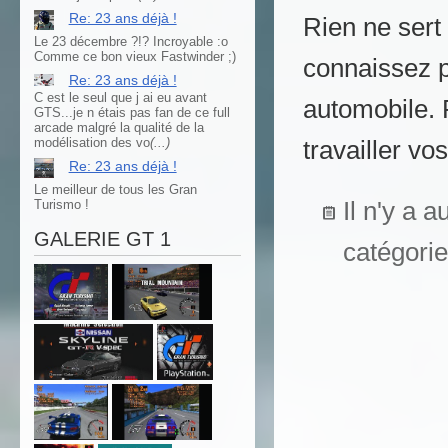
Re: 23 ans déjà !
Rien ne sert
Le 23 décembre ?!? Incroyable
:o
Comme ce bon vieux Fastwinder
;)
connaissez p
Re: 23 ans déjà !
C est le seul que j ai eu avant
automobile. 
GTS...je n étais pas fan de ce full
arcade malgré la qualité de la
modélisation des vo
(...)
travailler vo
Re: 23 ans déjà !
Le meilleur de tous les Gran
Turismo !
Il n'y a 
GALERIE GT 1
catégorie