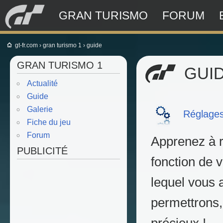
GRAN TURISMO
FORUM
gt-fr.com
›
gran turismo 1
›
guide
GRAN TURISMO 1
GUI
Actualité
Guide
Galerie
Réglage
Fiche du jeu
Forum
Apprenez à r
PUBLICITÉ
fonction de v
lequel vous 
permettrons