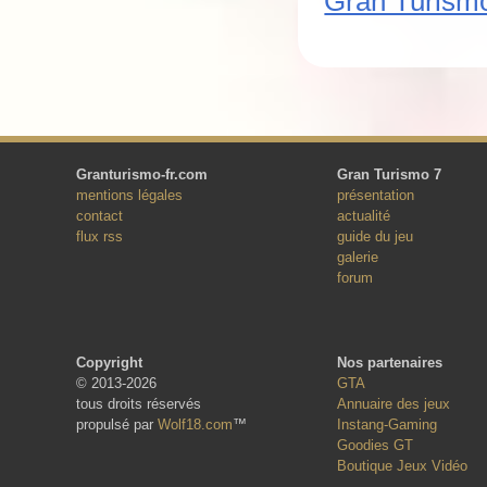
Gran Turism
Granturismo-fr.com
Gran Turismo 7
mentions légales
présentation
contact
actualité
flux rss
guide du jeu
galerie
forum
Copyright
Nos partenaires
© 2013-2026
GTA
tous droits réservés
Annuaire des jeux
propulsé par
Wolf18.com
™
Instang-Gaming
Goodies GT
Boutique Jeux Vidéo