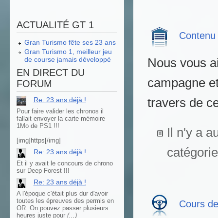
ACTUALITÉ GT 1
Contenu 
Gran Turismo fête ses 23 ans
Gran Turismo 1, meilleur jeu
de course jamais développé
Nous vous a
EN DIRECT DU
campagne et 
FORUM
Re: 23 ans déjà !
travers de c
Pour faire valider les chronos il
fallait envoyer la carte mémoire
1Mo de PS1 !!!
Il n'y a 
[img]https[/img]
catégorie
Re: 23 ans déjà !
Et il y avait le concours de chrono
sur Deep Forest !!!
Re: 23 ans déjà !
A l'époque c'était plus dur d'avoir
toutes les épreuves des permis en
Cours de
OR. On pouvez passer plusieurs
heures juste pour
(...)