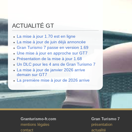
ACTUALITÉ GT
La mise à jour 1.70 est en ligne
La mise à jour de juin déjà annoncée
Gran Turismo 7 passe en version 1.69
Une mise à jour en approche sur GT7
Présentation de la mise à jour 1.68
Un DLC pour les 4 ans de Gran Turismo 7
La mise à jour de janvier 2026 arrive
demain sur GT7
La première mise à jour de 2026 arrive
Granturismo-fr.com
Gran Turismo 7
mentions légales
présentation
contact
actualité