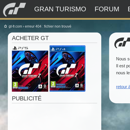
GRAN TURISMO
FORUM
gt-fr.com
›
erreur 404 : fichier non trouvé
ACHETER GT
Nous s
Il est 
nous le
retour 
PUBLICITÉ