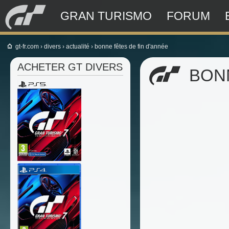
GRAN TURISMO
FORUM
gt-fr.com
› divers ›
actualité
›
bonne fêtes de fin d'année
ACHETER GT DIVERS
BONN