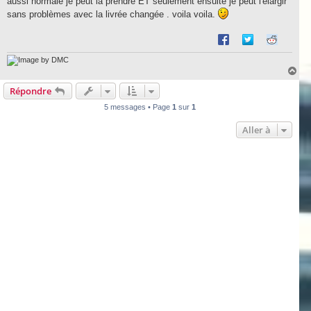
aussi normale je peut la prendre ET seulement ensuite je peut l'élargir
sans problèmes avec la livrée changée . voila voila.
by DMC
H
a
Répondre
u
t
5 messages • Page
1
sur
1
Aller à