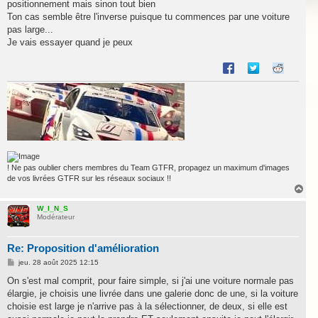
positionnement mais sinon tout bien
Ton cas semble être l'inverse puisque tu commences par une voiture
pas large...
Je vais essayer quand je peux
! Ne pas oublier chers membres du Team GTFR, propagez un maximum d'images
de vos livrées GTFR sur les réseaux sociaux !!
H
a
u
W_I_N_S
Modérateur
t
Re: Proposition d'amélioration
M
jeu. 28 août 2025 12:15
e
s
On s'est mal comprit, pour faire simple, si j'ai une voiture normale pas
s
élargie, je choisis une livrée dans une galerie donc de une, si la voiture
a
g
choisie est large je n'arrive pas à la sélectionner, de deux, si elle est
e