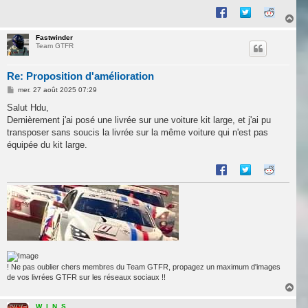
H
a
u
Fastwinder
Team GTFR
t
Re: Proposition d'amélioration
M
mer. 27 août 2025 07:29
e
s
Salut Hdu,
s
Dernièrement j'ai posé une livrée sur une voiture kit large, et j'ai pu
a
g
transposer sans soucis la livrée sur la même voiture qui n'est pas
e
équipée du kit large.
! Ne pas oublier chers membres du Team GTFR, propagez un maximum d'images
de vos livrées GTFR sur les réseaux sociaux !!
H
a
u
W_I_N_S