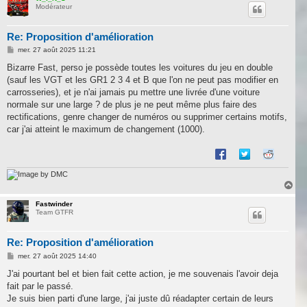
Modérateur
t
Re: Proposition d'amélioration
M
mer. 27 août 2025 11:21
e
s
Bizarre Fast, perso je possède toutes les voitures du jeu en double
s
(sauf les VGT et les GR1 2 3 4 et B que l'on ne peut pas modifier en
a
g
carrosseries), et je n'ai jamais pu mettre une livrée d'une voiture
e
normale sur une large ? de plus je ne peut même plus faire des
rectifications, genre changer de numéros ou supprimer certains motifs,
car j'ai atteint le maximum de changement (1000).
by DMC
H
a
u
Fastwinder
Team GTFR
t
Re: Proposition d'amélioration
M
mer. 27 août 2025 14:40
e
s
J'ai pourtant bel et bien fait cette action, je me souvenais l'avoir deja
s
fait par le passé.
a
g
Je suis bien parti d'une large, j'ai juste dû réadapter certain de leurs
e