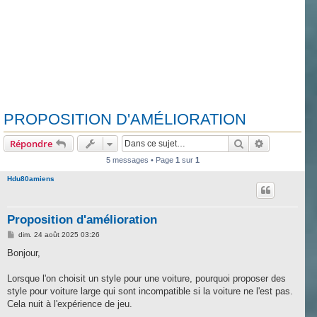
PROPOSITION D'AMÉLIORATION
Rechercher
Recherche 
Répondre
5 messages • Page
1
sur
1
Hdu80amiens
Proposition d'amélioration
M
dim. 24 août 2025 03:26
e
s
Bonjour,
s
a
g
Lorsque l'on choisit un style pour une voiture, pourquoi proposer des
e
style pour voiture large qui sont incompatible si la voiture ne l'est pas.
Cela nuit à l'expérience de jeu.