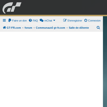
GRAN TURISMO
Faire un don
FAQ
mChat
FORUM
S’enregistrer
Connexion
R
GT-FR.com
forum
Communauté gt-fr.com
Salle de détente
e
ESPORT
BOUTIQUE
c
h
e
r
c
h
e
r