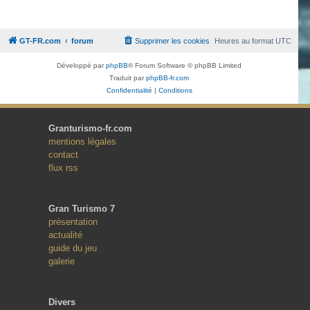
GT-FR.com
forum
Supprimer les cookies
Heures au format
UTC
Développé par
phpBB
® Forum Software © phpBB Limited
Traduit par
phpBB-fr.com
Confidentialité
|
Conditions
Granturismo-fr.com
mentions légales
contact
flux rss
Gran Turismo 7
présentation
actualité
guide du jeu
galerie
Divers