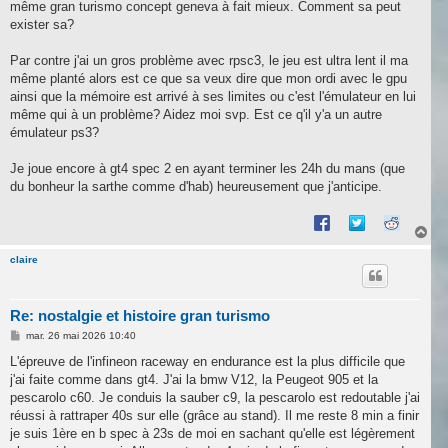
même gran turismo concept geneva à fait mieux. Comment sa peut
exister sa?
Par contre j'ai un gros problème avec rpsc3, le jeu est ultra lent il ma
même planté alors est ce que sa veux dire que mon ordi avec le gpu
ainsi que la mémoire est arrivé à ses limites ou c'est l'émulateur en lui
même qui à un problème? Aidez moi svp. Est ce q'il y'a un autre
émulateur ps3?
Je joue encore à gt4 spec 2 en ayant terminer les 24h du mans (que
du bonheur la sarthe comme d'hab) heureusement que j'anticipe.
H
a
u
claire
t
Re: nostalgie et histoire gran turismo
M
mar. 26 mai 2026 10:40
e
s
L'épreuve de l'infineon raceway en endurance est la plus difficile que
s
j'ai faite comme dans gt4. J'ai la bmw V12, la Peugeot 905 et la
a
g
pescarolo c60. Je conduis la sauber c9, la pescarolo est redoutable j'ai
e
réussi à rattraper 40s sur elle (grâce au stand). Il me reste 8 min a finir
je suis 1ère en b spec à 23s de moi en sachant qu'elle est légèrement