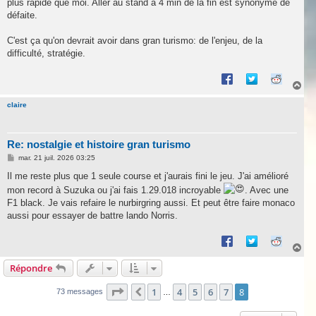
plus rapide que moi. Aller au stand a 4 min de la fin est synonyme de
défaite.
C'est ça qu'on devrait avoir dans gran turismo: de l'enjeu, de la
difficulté, stratégie.
H
a
u
claire
t
Re: nostalgie et histoire gran turismo
M
mar. 21 juil. 2026 03:25
e
s
Il me reste plus que 1 seule course et j'aurais fini le jeu. J'ai amélioré
s
mon record à Suzuka ou j'ai fais 1.29.018 incroyable
. Avec une
a
g
F1 black. Je vais refaire le nurbirgring aussi. Et peut être faire monaco
e
aussi pour essayer de battre lando Norris.
H
a
Répondre
u
t
Page
8
sur
8
1
4
5
6
7
8
Précédente
73 messages
…