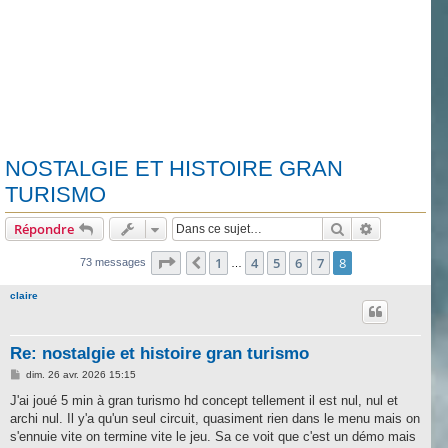
NOSTALGIE ET HISTOIRE GRAN
TURISMO
Rechercher
Recherche 
Répondre
Page
8
sur
8
1
4
5
6
7
8
Précédente
73 messages
…
claire
Re: nostalgie et histoire gran turismo
M
dim. 26 avr. 2026 15:15
e
s
J'ai joué 5 min à gran turismo hd concept tellement il est nul, nul et
s
archi nul. Il y'a qu'un seul circuit, quasiment rien dans le menu mais on
a
g
s'ennuie vite on termine vite le jeu. Sa ce voit que c'est un démo mais
e