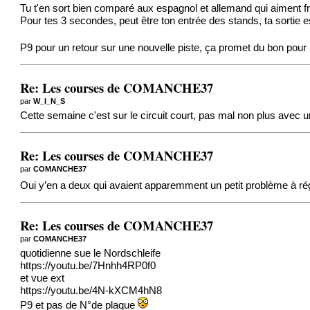
Tu t'en sort bien comparé aux espagnol et allemand qui aiment fro
Pour tes 3 secondes, peut être ton entrée des stands, ta sortie es
P9 pour un retour sur une nouvelle piste, ça promet du bon pour 
Re: Les courses de COMANCHE37
par
W_I_N_S
Cette semaine c'est sur le circuit court, pas mal non plus avec 
Re: Les courses de COMANCHE37
par
COMANCHE37
Oui y’en a deux qui avaient apparemment un petit problème à ré
Re: Les courses de COMANCHE37
par
COMANCHE37
quotidienne sue le Nordschleife
https
://youtu.be/7Hnhh4RP0f0
et vue ext
https
://youtu.be/4N-kXCM4hN8
P9 et pas de N°de plaque