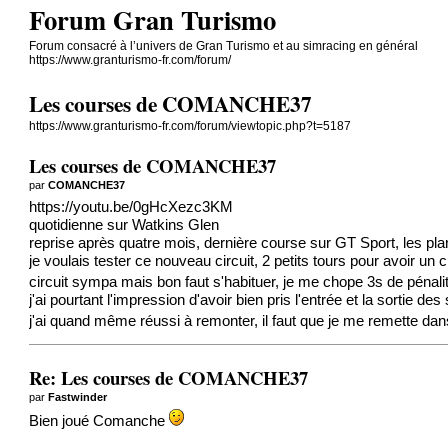
Forum Gran Turismo
Forum consacré à l’univers de Gran Turismo et au simracing en général
https://www.granturismo-fr.com/forum/
Les courses de COMANCHE37
https://www.granturismo-fr.com/forum/viewtopic.php?t=5187
Les courses de COMANCHE37
par
COMANCHE37
https
://youtu.be/0gHcXezc3KM
quotidienne sur Watkins Glen
reprise après quatre mois, dernière course sur GT Sport, les p
je voulais tester ce nouveau circuit, 2 petits tours pour avoir un 
circuit sympa mais bon faut s'habituer, je me chope 3s de pénal
j'ai pourtant l'impression d'avoir bien pris l'entrée et la sortie des
j'ai quand même réussi à remonter, il faut que je me remette dans
Re: Les courses de COMANCHE37
par
Fastwinder
Bien joué Comanche