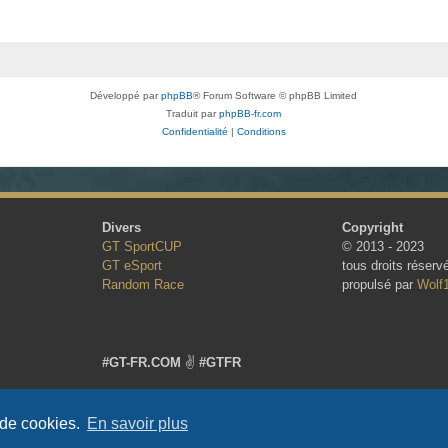
Développé par
phpBB
® Forum Software © phpBB Limited
Traduit par
phpBB-fr.com
Confidentialité
|
Conditions
Divers
Copyright
GT SportCUP
© 2013 - 2023
GT eSport
tous droits réserv
Random Race
propulsé par
Wolf
#GT-FR.COM
✌
#GTFR
 de cookies.
En savoir plus