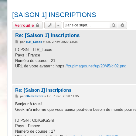
[SAISON 1] INSCRIPTIONS
Recherche
Reche
Verrouillé
Re: [Saison 1] Inscriptions
M
par
TLR_Lucas
»
lun. 2 nov. 2020 13:34
e
s
ID PSN : TLR_Lucas
s
Pays : France
a
g
Numéro de course : 21
e
URL de votre avatar* : https
://zupimages.net/up/20/45/cl02.png
Re: [Saison 1] Inscriptions
M
par
ObiKaKaShI
»
lun. 7 déc. 2020 11:35
e
s
Bonjour à tous!
s
Geek m'a informé que vous auriez peut-être besoin de monde pour rempl
a
g
e
ID PSN : ObiKaKaShI
Pays : France
Numéro de course : 17