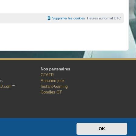
Supprimer les cookies
Heures au format
UTC
Nos partenaires
GTAFR
és
Annuaire jeux
18.com
™
Instant-Gaming
Goodies GT
OK