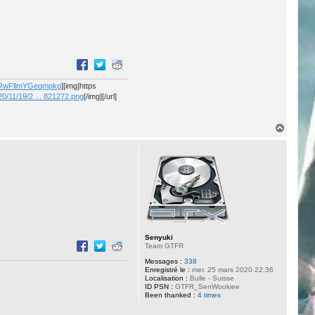
dfRwFllmYGeqmpkg
][img]https
0/11/19/2 ... 821272.png
[/img][/url]
H
a
u
t
Senyuki
Team GTFR
Messages :
338
Enregistré le :
mer. 25 mars 2020 22:36
Localisation :
Bulle - Suisse
ID PSN :
GTFR_SenWookiee
Been thanked :
4 times