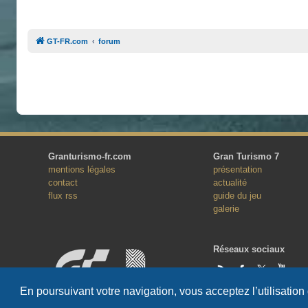
GT-FR.com
forum
Granturismo-fr.com
Gran Turismo 7
mentions légales
présentation
contact
actualité
flux rss
guide du jeu
galerie
Réseaux sociaux
En poursuivant votre navigation, vous acceptez l’utilisation