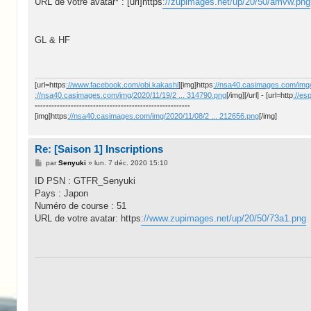
URL de votre avatar* : [url]https
://zupimages.net/up/20/50/amvw.png
GL & HF
[url=https
://www.facebook.com/obi.kakashi
][img]https
://nsa40.casimages.com/img/
://nsa40.casimages.com/img/2020/11/19/2 ... 314790.png
[/img][/url] - [url=http
://es
--------------------------------------------------------
[img]https
://nsa40.casimages.com/img/2020/11/08/2 ... 212656.png
[/img]
Re: [Saison 1] Inscriptions
M
par
Senyuki
»
lun. 7 déc. 2020 15:10
e
s
ID PSN : GTFR_Senyuki
s
Pays : Japon
a
g
Numéro de course : 51
e
URL de votre avatar: https
://www.zupimages.net/up/20/50/73a1.png