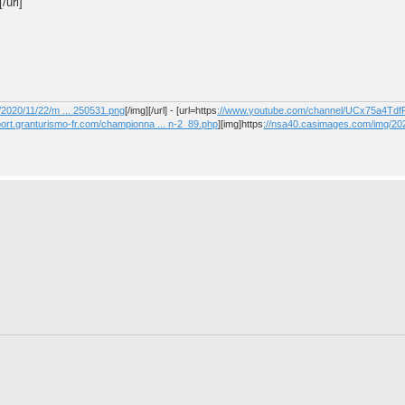
[/url]
2020/11/22/m ... 250531.png
[/img][/url] - [url=https
://www.youtube.com/channel/UCx75a4T
port.granturismo-fr.com/championna ... n-2_89.php
][img]https
://nsa40.casimages.com/img/202