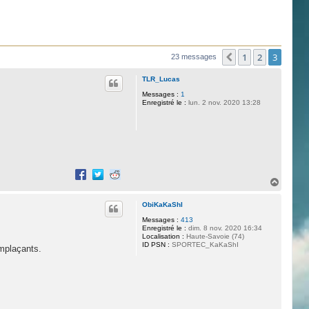
1
2
3
Précédente
23 messages
TLR_Lucas
Messages :
1
Enregistré le :
lun. 2 nov. 2020 13:28
H
a
u
ObiKaKaShI
t
Messages :
413
Enregistré le :
dim. 8 nov. 2020 16:34
Localisation :
Haute-Savoie (74)
ID PSN :
SPORTEC_KaKaShI
emplaçants.