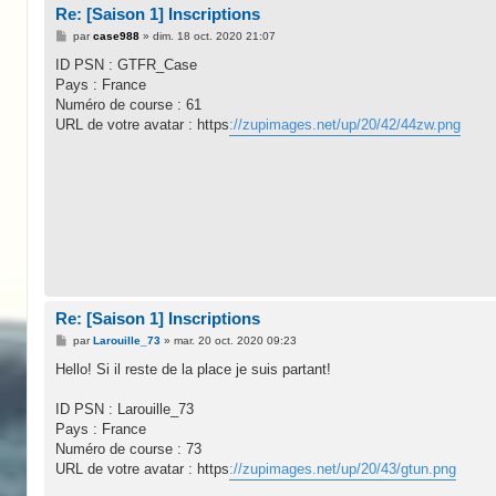
Re: [Saison 1] Inscriptions
M
par
case988
»
dim. 18 oct. 2020 21:07
e
s
ID PSN : GTFR_Case
s
Pays : France
a
g
Numéro de course : 61
e
URL de votre avatar : https
://zupimages.net/up/20/42/44zw.png
Re: [Saison 1] Inscriptions
M
par
Larouille_73
»
mar. 20 oct. 2020 09:23
e
s
Hello! Si il reste de la place je suis partant!
s
a
g
ID PSN : Larouille_73
e
Pays : France
Numéro de course : 73
URL de votre avatar : https
://zupimages.net/up/20/43/gtun.png