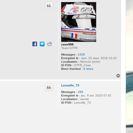
u
J
t
u
l
-
c
d
r
case988
Team GTFR
Messages :
1426
Enregistré le :
sam. 22 sept. 2018 10:10
Localisation :
Alencon (orne)
ID PSN :
GTFR_Case
Been thanked :
9 times
H
a
u
Larouille_73
t
Messages :
289
Enregistré le :
jeu. 9 avr. 2020 07:42
Localisation :
savoie
ID PSN :
Larouille_73