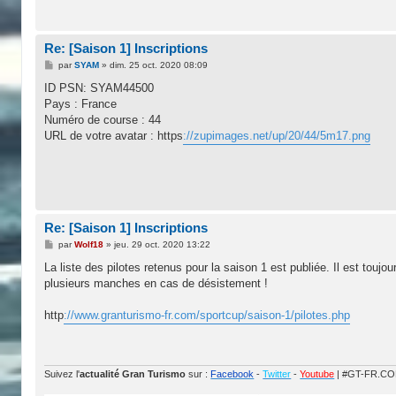
Re: [Saison 1] Inscriptions
M
par
SYAM
»
dim. 25 oct. 2020 08:09
e
s
ID PSN: SYAM44500
s
Pays : France
a
g
Numéro de course : 44
e
URL de votre avatar : https
://zupimages.net/up/20/44/5m17.png
Re: [Saison 1] Inscriptions
M
par
Wolf18
»
jeu. 29 oct. 2020 13:22
e
s
La liste des pilotes retenus pour la saison 1 est publiée. Il est toujo
s
plusieurs manches en cas de désistement !
a
g
e
http
://www.granturismo-fr.com/sportcup/saison-1/pilotes.php
Suivez l'
actualité Gran Turismo
sur :
Facebook
-
Twitter
-
Youtube
| #GT-FR.C