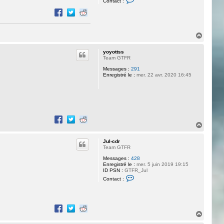
Contact :
o
n
t
a
c
t
H
e
a
r
u
L
yoyottss
t
o
Team GTFR
u
Messages :
291
l
Enregistré le :
mer. 22 avr. 2020 16:45
e
1
9
8
5
H
a
u
Jul-cdr
t
Team GTFR
Messages :
428
Enregistré le :
mer. 5 juin 2019 19:15
ID PSN :
GTFR_Jul
C
Contact :
o
n
t
a
c
t
H
e
a
r