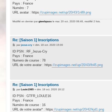
s
Pays : France
a
g
Numéro : 7
e
URL avatar : https
://zupimages.net/up/20/43/1n89.png
Modifié en dernier par
gtwebpass
le mar. 20 oct. 2020 08:46, modifié 2 fois.
Re: [Saison 1] Inscriptions
M
par
jezus-cry
»
dim. 18 oct. 2020 15:00
e
s
ID PSN : RF_Jezus-Cry
s
Pays : France
a
g
Numero de course : 78
e
URL de votre avatar : https
://zupimages.net/up/20/43/lh45.png
Re: [Saison 1] Inscriptions
M
par
Loule1985
»
dim. 18 oct. 2020 18:12
e
s
ID PSN : GTFR_LOULE16
s
Pays : France
a
g
Numéro de course : 16
e
URL de votre avatar* : https
://zupimages.net/up/20/42/kjd1.png