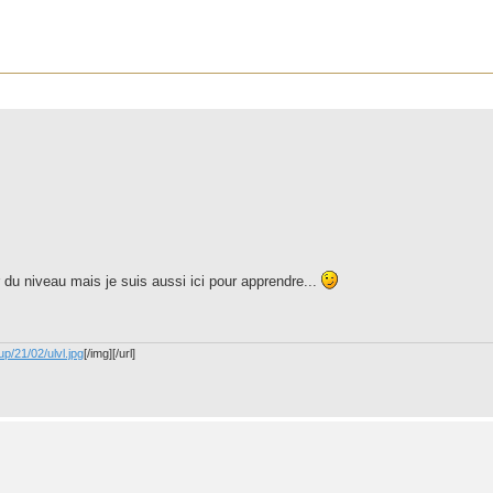
r
rche avancée
 du niveau mais je suis aussi ici pour apprendre...
up/21/02/ulvl.jpg
[/img][/url]