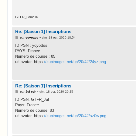
GTFR_Loule16
Re: [Saison 1] Inscriptions
M
par
yoyottss
»
dim. 18 oct. 2020 18:54
e
s
ID PSN : yoyottss
s
PAYS: France
a
g
Numero de course : 85
e
url avatar: https
://zupimages.net/up/20/42/24yz.png
Re: [Saison 1] Inscriptions
M
par
Jul-cdr
»
dim. 18 oct. 2020 20:25
e
s
ID PSN: GTFR_Jul
s
Pays: France
a
g
Numéro de course: 83
e
url avatar: https
://zupimages.net/up/20/42/sz0w.png