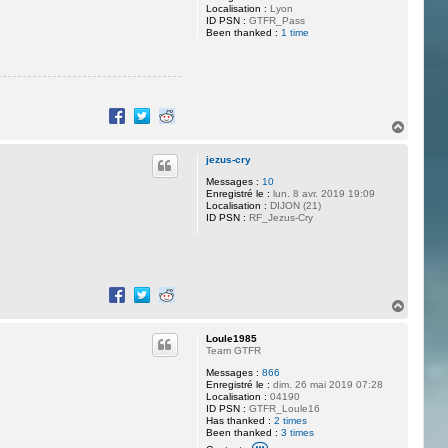
Localisation :
Lyon
o
ID PSN :
GTFR_Pass
L
Been thanked :
o
1 time
C
o
p
7
7
H
a
u
jezus-cry
t
Messages :
10
Enregistré le :
lun. 8 avr. 2019 19:09
Localisation :
DIJON (21)
ID PSN :
RF_Jezus-Cry
H
a
u
Loule1985
t
Team GTFR
Messages :
866
Enregistré le :
dim. 26 mai 2019 07:28
Localisation :
04190
ID PSN :
GTFR_Loule16
Has thanked :
2 times
Been thanked :
3 times
C