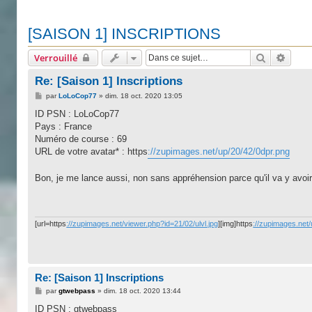
[SAISON 1] INSCRIPTIONS
Recherche
Reche
Verrouillé
Re: [Saison 1] Inscriptions
M
par
LoLoCop77
»
dim. 18 oct. 2020 13:05
e
s
ID PSN : LoLoCop77
s
Pays : France
a
g
Numéro de course : 69
e
URL de votre avatar* : https
://zupimages.net/up/20/42/0dpr.png
Bon, je me lance aussi, non sans appréhension parce qu'il va y avoir
[url=https
://zupimages.net/viewer.php?id=21/02/ulvl.jpg
][img]https
://zupimages.net/
Re: [Saison 1] Inscriptions
M
par
gtwebpass
»
dim. 18 oct. 2020 13:44
e
s
ID PSN : gtwebpass