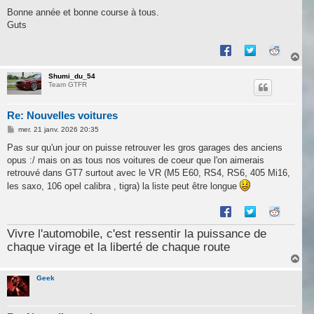
Bonne année et bonne course à tous.
Guts
H
a
u
Shumi_du_54
Team GTFR
t
Re: Nouvelles voitures
M
mer. 21 janv. 2026 20:35
e
s
Pas sur qu'un jour on puisse retrouver les gros garages des anciens
s
opus :/ mais on as tous nos voitures de coeur que l'on aimerais
a
g
retrouvé dans GT7 surtout avec le VR (M5 E60, RS4, RS6, 405 Mi16,
e
les saxo, 106 opel calibra , tigra) la liste peut être longue
Vivre l'automobile, c'est ressentir la puissance de
chaque virage et la liberté de chaque route
H
a
u
Geek
t