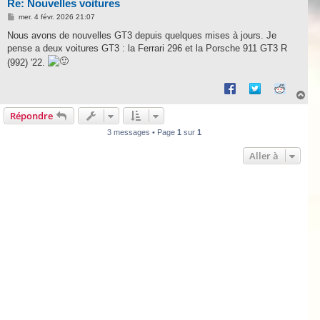
Re: Nouvelles voitures
M
mer. 4 févr. 2026 21:07
e
s
Nous avons de nouvelles GT3 depuis quelques mises à jours. Je
s
pense a deux voitures GT3 : la Ferrari 296 et la Porsche 911 GT3 R
a
g
(992) '22.
e
H
a
Répondre
u
t
3 messages • Page
1
sur
1
Aller à