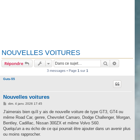
NOUVELLES VOITURES
Rechercher
Recherche 
Répondre
3 messages • Page
1
sur
1
Guts-55
Nouvelles voitures
M
dim. 4 janv. 2026 17:45
e
s
J'aimerais bien qu'il y ais de nouvelle voiture de type GT3, GT4 ou
s
même Road Car, genre, Chevrolet Camaro, Dodge Challenger, Morgan,
a
g
Bentley, Cadillac, Nissan 300ZX et même Volvo S60.
e
Quelqu'un a eu écho de ce qui pourrait être ajouter dans un avenir plus
ou moins rapprocher.