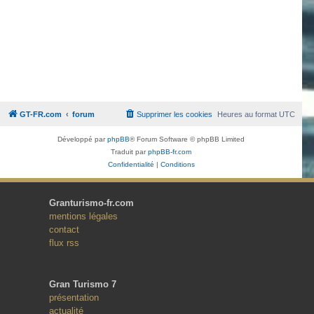
GT-FR.com
forum
Supprimer les cookies
Heures au format
UTC
Développé par
phpBB
® Forum Software © phpBB Limited
Traduit par
phpBB-fr.com
Confidentialité
|
Conditions
Granturismo-fr.com
mentions légales
contact
flux rss
Gran Turismo 7
présentation
actualité