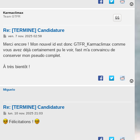
H
a
u
Karmaclimax
Team GTFR
t
Re: [TERMINE] Candidature
M
ven. 7 nov. 2025 02:58
e
s
Merci encore ! Mon nouvel id est donc GTFR_Karmaclimax comme
s
vous avez déjà certainement pu le voir, fast m'a convaincu de
a
g
conserver mon pseudo complet.
e
À très bientôt !
H
a
u
Miguelo
t
Re: [TERMINE] Candidature
M
lun. 10 nov. 2025 21:03
e
s
Félicitations !
s
a
g
e