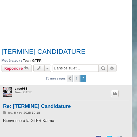
[TERMINE] CANDIDATURE
Modérateur :
Team GTFR
Rechercher
Recherche 
Répondre
1
2
Précédente
13 messages
case988
Team GTFR
Re: [TERMINE] Candidature
M
jeu. 6 nov. 2025 10:18
e
s
Bienvenue à la GTFR Karma.
s
a
g
e