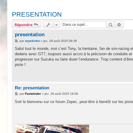
PRESENTATION
Recherche
Reche
Répondre
presentation
M
par
zepekinho
»
jeu. 28 août 2025 09:38
e
s
Salut tout le monde, moi c’est Tony, la trentaine, fan de sim-racing 
s
dedans avec GT7, toujours aussi accro à la précision de conduite et 
a
g
progresser sur Suzuka ou faire durer l’endurance. Trop content d’être
e
piste !
Re: presentation
M
par
Fastwinder
»
jeu. 28 août 2025 16:06
e
s
Soit le bienvenu sur ce forum Zepec, peut-être à bientôt sur les pist
s
a
g
e