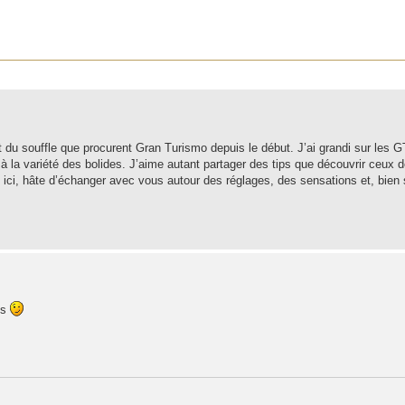
r
rche avancée
et du souffle que procurent Gran Turismo depuis le début. J’ai grandi sur les 
à la variété des bolides. J’aime autant partager des tips que découvrir ceux d
 ici, hâte d’échanger avec vous autour des réglages, des sensations et, bien s
es