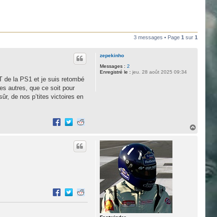
3 messages • Page
1
sur
1
zepekinho
Messages :
2
Enregistré le :
jeu. 28 août 2025 09:34
GT de la PS1 et je suis retombé
es autres, que ce soit pour
ûr, de nos p’tites victoires en
H
a
u
t