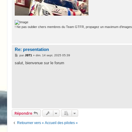
! Ne pas oublier chers membres du Team GTFR, propagez un maximum d'images d
Re: presentation
M
par
JBT1
»
dim. 14 sept. 2025 05:39
e
s
salut, bienvenue sur le forum
s
a
g
e
Répondre
Retourner vers « Accueil des pilotes »