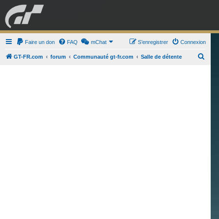
GRAN TURISMO
Faire un don
FAQ
mChat
FORUM
S’enregistrer
Connexion
R
GT-FR.com
forum
Communauté gt-fr.com
Salle de détente
e
ESPORT
BOUTIQUE
c
h
e
r
c
h
e
r