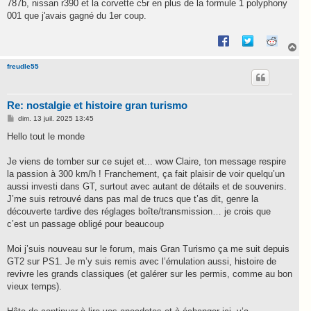
787b, nissan r390 et la corvette c5r en plus de la formule 1 polyphony
001 que j'avais gagné du 1er coup.
H
a
u
freudle55
t
Re: nostalgie et histoire gran turismo
M
dim. 13 juil. 2025 13:45
e
s
Hello tout le monde
s
a
g
Je viens de tomber sur ce sujet et... wow Claire, ton message respire
e
la passion à 300 km/h ! Franchement, ça fait plaisir de voir quelqu’un
aussi investi dans GT, surtout avec autant de détails et de souvenirs.
J’me suis retrouvé dans pas mal de trucs que t’as dit, genre la
découverte tardive des réglages boîte/transmission… je crois que
c’est un passage obligé pour beaucoup
Moi j’suis nouveau sur le forum, mais Gran Turismo ça me suit depuis
GT2 sur PS1. Je m’y suis remis avec l’émulation aussi, histoire de
revivre les grands classiques (et galérer sur les permis, comme au bon
vieux temps).