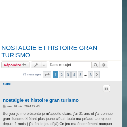
NOSTALGIE ET HISTOIRE GRAN
TURISMO
Rechercher
Recherche 
Répondre
Page
1
sur
8
1
2
3
4
5
8
Suivante
73 messages
…
claire
nostalgie et histoire gran turismo
M
mar. 10 déc. 2024 22:43
e
s
Bonjour je me présente je m'appelle claire, j'ai 31 ans et j'ai connue
s
gran Turismo 3 étant plus jeune c'était toute ma préado. Je rejoue
a
g
depuis 1 mois ( j'ai fini le jeu déjà) Ce jeu ma énormément marquer
e