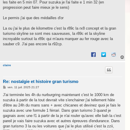
les faite en 5 min 07. Pour suzuka je l'ai faite e 1 min 32 (en
progression peut faire mieux je le sens)
Le permis j'ai que des médailles d'or
La ou j'ai le plus de kilomettre c'est la r89c la rx8 concept et la gran
turismo skyline se sont mes sauveuses, la r89c et la skyline
incroyable surtout la r89c qui m'aura marquer au fer rouge avec la
sauber c9. J'ai pas encore la r92cp.
H
a
u
claire
t
Re: nostalgie et histoire gran turismo
M
ven. 11 juil. 2025 21:27
e
s
J'ai terminée les 4h du nurburgring maintenant c'est le 1000 km de
s
suzuka à partir de la tout devrait vite s'enchainer j'ai tellement hâte
a
g
d'être au 24h du mans sans + avec chicanes et devinez quoi je fais le
e
suzuka avec une formule 1 férrari. Dans gran turismo 3 quand je
gagnais avec une f1 à partir de la je n'ai rouler qu'avec elle bah la c'est
pareil je vais faire suzuka avec et autres épreuves d'endurance. Dans
gran turismo 3 la ou les voitures que j'ai le plus utilisé c'est la zzii,