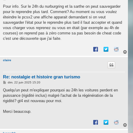
e
s
Pour info. Sur le 24h du nurburgring et la sarthe on peut sauvegarder
s
pour le reprendre plus tard. Comment? Au moment ou vous voulez
a
g
éteindre le pcsx2 une affiche apparait demandant si on veut
e
sauvegarder l'état pour le reprendre plus tard il faut accepter et quand
vous charger vous reprenez ou vous en était (par exemple au 4h de
courses) on reprend pas à zéro comme sa pas besoin de cheat code
c'est une découverte que j'ai faite.
H
a
u
claire
t
Re: nostalgie et histoire gran turismo
M
dim. 22 juin 2025 15:20
e
s
Quelqu'un peut m'expliquer pourquoi au 24h les voitures perdent en
s
puissance (rigidité inclus) malgré l'achat de la régénération de la
a
g
rigidité? gt4 est nouveau pour moi.
e
Merci beaucoup.
H
a