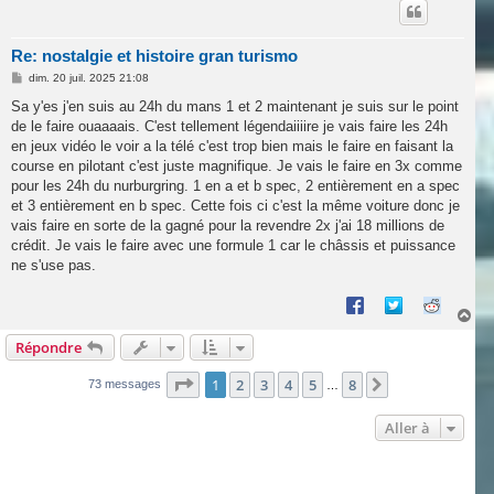
t
Re: nostalgie et histoire gran turismo
M
dim. 20 juil. 2025 21:08
e
s
Sa y'es j'en suis au 24h du mans 1 et 2 maintenant je suis sur le point
s
de le faire ouaaaais. C'est tellement légendaiiiire je vais faire les 24h
a
g
en jeux vidéo le voir a la télé c'est trop bien mais le faire en faisant la
e
course en pilotant c'est juste magnifique. Je vais le faire en 3x comme
pour les 24h du nurburgring. 1 en a et b spec, 2 entièrement en a spec
et 3 entièrement en b spec. Cette fois ci c'est la même voiture donc je
vais faire en sorte de la gagné pour la revendre 2x j'ai 18 millions de
crédit. Je vais le faire avec une formule 1 car le châssis et puissance
ne s'use pas.
H
a
Répondre
u
t
Page
1
sur
8
1
2
3
4
5
8
Suivante
73 messages
…
Aller à