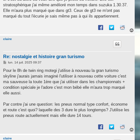
stratosphérique j'ai même amélioré mon temps dans suzuka 1.30.37.
Elle m'aura plus marqué que dans gt3. Ceux de gt3 ne m'ont pas
marqué du tout l'écurie je sais même pas à qui ils appartiennent.
H
a
u
claire
t
Re: nostalgie et histoire gran turismo
M
lun. 14 juil. 2025 09:37
e
s
Pour le 8h de twin ring motegi j'utilise à nouveau la gran turismo
s
skyline j'aurais jamais imaginé l'utiliser à nouveau cette voiture c'est
a
g
ma sauveuse la toute 1ère que j'ai utiliser dans les championnats +
e
condition spéciale je l'adore c'est mon bébé elle m'aura trop marqué
elle aussi.
Par contre j'ai une question: les pneus normal type confort, économe
et route c'est quoi? laquelle des 3 dure le plus longtemps? J'utilise les
pneus route actuellement mais elle dure 14 tours.
H
a
u
claire