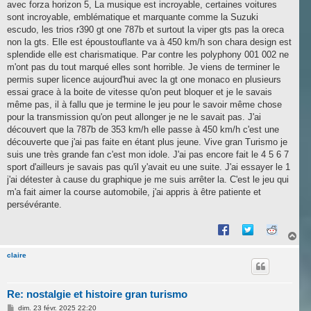
avec forza horizon 5, La musique est incroyable, certaines voitures
sont incroyable, emblématique et marquante comme la Suzuki
escudo, les trios r390 gt one 787b et surtout la viper gts pas la oreca
non la gts. Elle est époustouflante va à 450 km/h son chara design est
splendide elle est charismatique. Par contre les polyphony 001 002 ne
m'ont pas du tout marqué elles sont horrible. Je viens de terminer le
permis super licence aujourd'hui avec la gt one monaco en plusieurs
essai grace à la boite de vitesse qu'on peut bloquer et je le savais
même pas, il à fallu que je termine le jeu pour le savoir même chose
pour la transmission qu'on peut allonger je ne le savait pas. J'ai
découvert que la 787b de 353 km/h elle passe à 450 km/h c'est une
découverte que j'ai pas faite en étant plus jeune. Vive gran Turismo je
suis une très grande fan c'est mon idole. J'ai pas encore fait le 4 5 6 7
sport d'ailleurs je savais pas qu'il y'avait eu une suite. J'ai essayer le 1
j'ai détester à cause du graphique je me suis arrêter la. C'est le jeu qui
m'a fait aimer la course automobile, j'ai appris à être patiente et
persévérante.
H
a
u
claire
t
Re: nostalgie et histoire gran turismo
M
dim. 23 févr. 2025 22:20