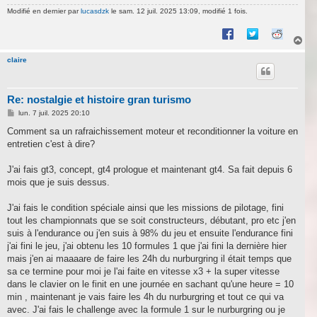
Modifié en dernier par
lucasdzk
le sam. 12 juil. 2025 13:09, modifié 1 fois.
H
a
u
claire
t
Re: nostalgie et histoire gran turismo
M
lun. 7 juil. 2025 20:10
e
s
Comment sa un rafraichissement moteur et reconditionner la voiture en
s
entretien c'est à dire?
a
g
e
J'ai fais gt3, concept, gt4 prologue et maintenant gt4. Sa fait depuis 6
mois que je suis dessus.
J'ai fais le condition spéciale ainsi que les missions de pilotage, fini
tout les championnats que se soit constructeurs, débutant, pro etc j'en
suis à l'endurance ou j'en suis à 98% du jeu et ensuite l'endurance fini
j'ai fini le jeu, j'ai obtenu les 10 formules 1 que j'ai fini la dernière hier
mais j'en ai maaaare de faire les 24h du nurburgring il était temps que
sa ce termine pour moi je l'ai faite en vitesse x3 + la super vitesse
dans le clavier on le finit en une journée en sachant qu'une heure = 10
min , maintenant je vais faire les 4h du nurburgring et tout ce qui va
avec. J'ai fais le challenge avec la formule 1 sur le nurburgring ou je