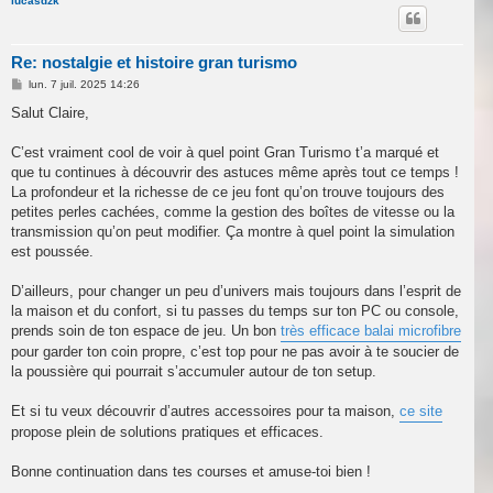
u
lucasdzk
t
Re: nostalgie et histoire gran turismo
M
lun. 7 juil. 2025 14:26
e
s
Salut Claire,
s
a
g
C’est vraiment cool de voir à quel point Gran Turismo t’a marqué et
e
que tu continues à découvrir des astuces même après tout ce temps !
La profondeur et la richesse de ce jeu font qu’on trouve toujours des
petites perles cachées, comme la gestion des boîtes de vitesse ou la
transmission qu’on peut modifier. Ça montre à quel point la simulation
est poussée.
D’ailleurs, pour changer un peu d’univers mais toujours dans l’esprit de
la maison et du confort, si tu passes du temps sur ton PC ou console,
prends soin de ton espace de jeu. Un bon
très efficace balai microfibre
pour garder ton coin propre, c’est top pour ne pas avoir à te soucier de
la poussière qui pourrait s’accumuler autour de ton setup.
Et si tu veux découvrir d’autres accessoires pour ta maison,
ce site
propose plein de solutions pratiques et efficaces.
Bonne continuation dans tes courses et amuse-toi bien !