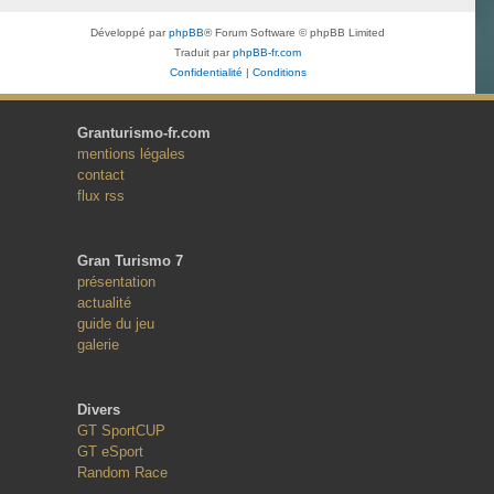
Développé par
phpBB
® Forum Software © phpBB Limited
Traduit par
phpBB-fr.com
Confidentialité
|
Conditions
Granturismo-fr.com
mentions légales
contact
flux rss
Gran Turismo 7
présentation
actualité
guide du jeu
galerie
Divers
GT SportCUP
GT eSport
Random Race