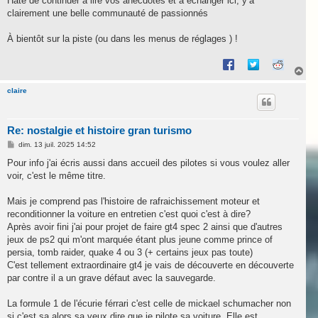
Hâte de continuer à lire vos anecdotes et à échanger ici, y’a
clairement une belle communauté de passionnés
À bientôt sur la piste (ou dans les menus de réglages ) !
H
a
u
claire
t
Re: nostalgie et histoire gran turismo
M
dim. 13 juil. 2025 14:52
e
s
Pour info j'ai écris aussi dans accueil des pilotes si vous voulez aller
s
voir, c'est le même titre.
a
g
e
Mais je comprend pas l'histoire de rafraichissement moteur et
reconditionner la voiture en entretien c'est quoi c'est à dire?
Après avoir fini j'ai pour projet de faire gt4 spec 2 ainsi que d'autres
jeux de ps2 qui m'ont marquée étant plus jeune comme prince of
persia, tomb raider, quake 4 ou 3 (+ certains jeux pas toute)
C'est tellement extraordinaire gt4 je vais de découverte en découverte
par contre il a un grave défaut avec la sauvegarde.
La formule 1 de l'écurie férrari c'est celle de mickael schumacher non
si c'est sa alors sa veux dire que je pilote sa voiture. Elle est