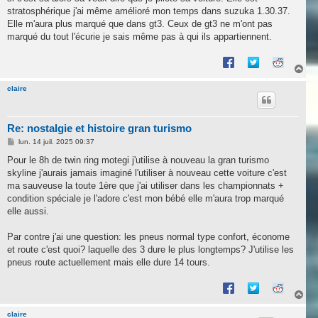
stratosphérique j'ai même amélioré mon temps dans suzuka 1.30.37.
Elle m'aura plus marqué que dans gt3. Ceux de gt3 ne m'ont pas
marqué du tout l'écurie je sais même pas à qui ils appartiennent.
H
a
u
claire
t
Re: nostalgie et histoire gran turismo
M
lun. 14 juil. 2025 09:37
e
s
Pour le 8h de twin ring motegi j'utilise à nouveau la gran turismo
s
skyline j'aurais jamais imaginé l'utiliser à nouveau cette voiture c'est
a
g
ma sauveuse la toute 1ère que j'ai utiliser dans les championnats +
e
condition spéciale je l'adore c'est mon bébé elle m'aura trop marqué
elle aussi.
Par contre j'ai une question: les pneus normal type confort, économe
et route c'est quoi? laquelle des 3 dure le plus longtemps? J'utilise les
pneus route actuellement mais elle dure 14 tours.
H
a
u
claire