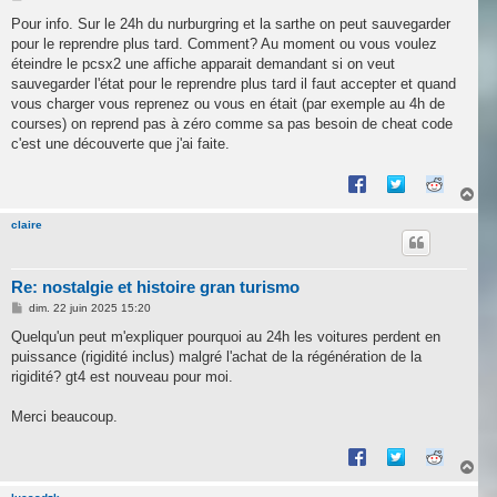
e
s
Pour info. Sur le 24h du nurburgring et la sarthe on peut sauvegarder
s
pour le reprendre plus tard. Comment? Au moment ou vous voulez
a
g
éteindre le pcsx2 une affiche apparait demandant si on veut
e
sauvegarder l'état pour le reprendre plus tard il faut accepter et quand
vous charger vous reprenez ou vous en était (par exemple au 4h de
courses) on reprend pas à zéro comme sa pas besoin de cheat code
c'est une découverte que j'ai faite.
H
a
u
claire
t
Re: nostalgie et histoire gran turismo
M
dim. 22 juin 2025 15:20
e
s
Quelqu'un peut m'expliquer pourquoi au 24h les voitures perdent en
s
puissance (rigidité inclus) malgré l'achat de la régénération de la
a
g
rigidité? gt4 est nouveau pour moi.
e
Merci beaucoup.
H
a