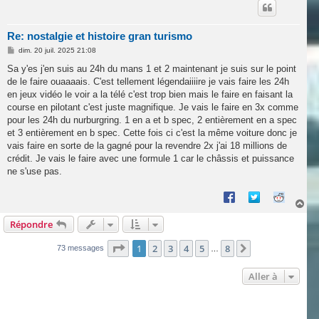
t
Re: nostalgie et histoire gran turismo
M
dim. 20 juil. 2025 21:08
e
s
Sa y'es j'en suis au 24h du mans 1 et 2 maintenant je suis sur le point
s
de le faire ouaaaais. C'est tellement légendaiiiire je vais faire les 24h
a
g
en jeux vidéo le voir a la télé c'est trop bien mais le faire en faisant la
e
course en pilotant c'est juste magnifique. Je vais le faire en 3x comme
pour les 24h du nurburgring. 1 en a et b spec, 2 entièrement en a spec
et 3 entièrement en b spec. Cette fois ci c'est la même voiture donc je
vais faire en sorte de la gagné pour la revendre 2x j'ai 18 millions de
crédit. Je vais le faire avec une formule 1 car le châssis et puissance
ne s'use pas.
H
a
Répondre
u
t
Page
1
sur
8
1
2
3
4
5
8
Suivante
73 messages
…
Aller à