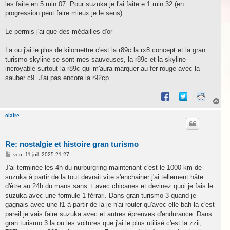
les faite en 5 min 07. Pour suzuka je l'ai faite e 1 min 32 (en
progression peut faire mieux je le sens)
Le permis j'ai que des médailles d'or
La ou j'ai le plus de kilomettre c'est la r89c la rx8 concept et la gran
turismo skyline se sont mes sauveuses, la r89c et la skyline
incroyable surtout la r89c qui m'aura marquer au fer rouge avec la
sauber c9. J'ai pas encore la r92cp.
H
a
u
claire
t
Re: nostalgie et histoire gran turismo
M
ven. 11 juil. 2025 21:27
e
s
J'ai terminée les 4h du nurburgring maintenant c'est le 1000 km de
s
suzuka à partir de la tout devrait vite s'enchainer j'ai tellement hâte
a
g
d'être au 24h du mans sans + avec chicanes et devinez quoi je fais le
e
suzuka avec une formule 1 férrari. Dans gran turismo 3 quand je
gagnais avec une f1 à partir de la je n'ai rouler qu'avec elle bah la c'est
pareil je vais faire suzuka avec et autres épreuves d'endurance. Dans
gran turismo 3 la ou les voitures que j'ai le plus utilisé c'est la zzii,