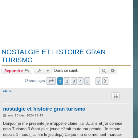
NOSTALGIE ET HISTOIRE GRAN
TURISMO
Rechercher
Recherche 
Répondre
Page
1
sur
8
1
2
3
4
5
8
Suivante
73 messages
…
claire
nostalgie et histoire gran turismo
M
mar. 10 déc. 2024 22:43
e
s
Bonjour je me présente je m'appelle claire, j'ai 31 ans et j'ai connue
s
gran Turismo 3 étant plus jeune c'était toute ma préado. Je rejoue
a
g
depuis 1 mois ( j'ai fini le jeu déjà) Ce jeu ma énormément marquer
e