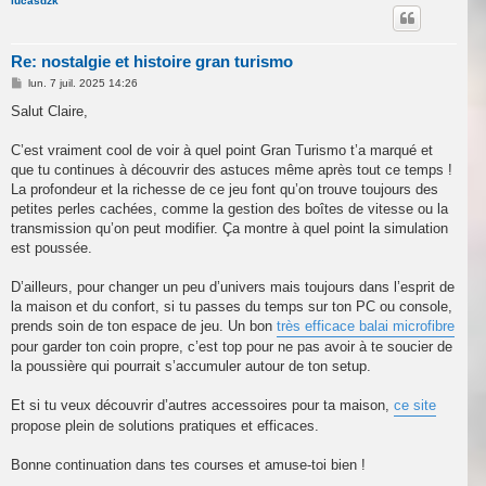
u
lucasdzk
t
Re: nostalgie et histoire gran turismo
M
lun. 7 juil. 2025 14:26
e
s
Salut Claire,
s
a
g
C’est vraiment cool de voir à quel point Gran Turismo t’a marqué et
e
que tu continues à découvrir des astuces même après tout ce temps !
La profondeur et la richesse de ce jeu font qu’on trouve toujours des
petites perles cachées, comme la gestion des boîtes de vitesse ou la
transmission qu’on peut modifier. Ça montre à quel point la simulation
est poussée.
D’ailleurs, pour changer un peu d’univers mais toujours dans l’esprit de
la maison et du confort, si tu passes du temps sur ton PC ou console,
prends soin de ton espace de jeu. Un bon
très efficace balai microfibre
pour garder ton coin propre, c’est top pour ne pas avoir à te soucier de
la poussière qui pourrait s’accumuler autour de ton setup.
Et si tu veux découvrir d’autres accessoires pour ta maison,
ce site
propose plein de solutions pratiques et efficaces.
Bonne continuation dans tes courses et amuse-toi bien !