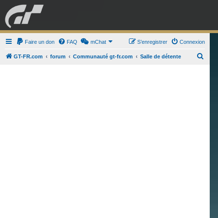
GRAN TURISMO
Faire un don
FAQ
mChat
FORUM
S’enregistrer
Connexion
R
GT-FR.com
forum
Communauté gt-fr.com
Salle de détente
e
ESPORT
BOUTIQUE
c
h
e
r
c
h
e
r