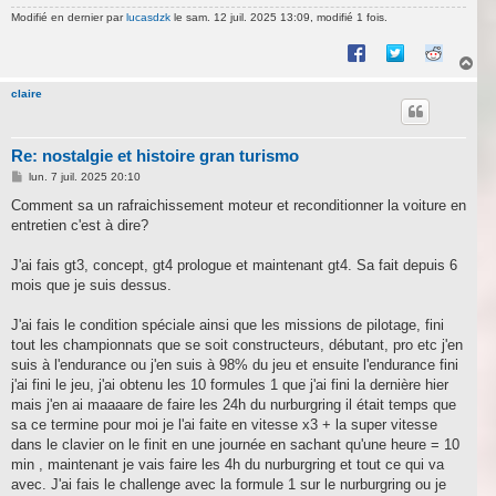
Modifié en dernier par
lucasdzk
le sam. 12 juil. 2025 13:09, modifié 1 fois.
H
a
u
claire
t
Re: nostalgie et histoire gran turismo
M
lun. 7 juil. 2025 20:10
e
s
Comment sa un rafraichissement moteur et reconditionner la voiture en
s
entretien c'est à dire?
a
g
e
J'ai fais gt3, concept, gt4 prologue et maintenant gt4. Sa fait depuis 6
mois que je suis dessus.
J'ai fais le condition spéciale ainsi que les missions de pilotage, fini
tout les championnats que se soit constructeurs, débutant, pro etc j'en
suis à l'endurance ou j'en suis à 98% du jeu et ensuite l'endurance fini
j'ai fini le jeu, j'ai obtenu les 10 formules 1 que j'ai fini la dernière hier
mais j'en ai maaaare de faire les 24h du nurburgring il était temps que
sa ce termine pour moi je l'ai faite en vitesse x3 + la super vitesse
dans le clavier on le finit en une journée en sachant qu'une heure = 10
min , maintenant je vais faire les 4h du nurburgring et tout ce qui va
avec. J'ai fais le challenge avec la formule 1 sur le nurburgring ou je