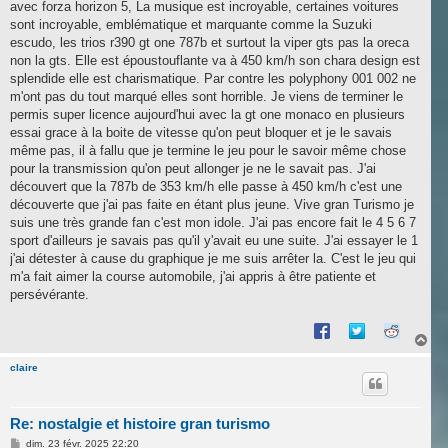
avec forza horizon 5, La musique est incroyable, certaines voitures
sont incroyable, emblématique et marquante comme la Suzuki
escudo, les trios r390 gt one 787b et surtout la viper gts pas la oreca
non la gts. Elle est époustouflante va à 450 km/h son chara design est
splendide elle est charismatique. Par contre les polyphony 001 002 ne
m'ont pas du tout marqué elles sont horrible. Je viens de terminer le
permis super licence aujourd'hui avec la gt one monaco en plusieurs
essai grace à la boite de vitesse qu'on peut bloquer et je le savais
même pas, il à fallu que je termine le jeu pour le savoir même chose
pour la transmission qu'on peut allonger je ne le savait pas. J'ai
découvert que la 787b de 353 km/h elle passe à 450 km/h c'est une
découverte que j'ai pas faite en étant plus jeune. Vive gran Turismo je
suis une très grande fan c'est mon idole. J'ai pas encore fait le 4 5 6 7
sport d'ailleurs je savais pas qu'il y'avait eu une suite. J'ai essayer le 1
j'ai détester à cause du graphique je me suis arrêter la. C'est le jeu qui
m'a fait aimer la course automobile, j'ai appris à être patiente et
persévérante.
H
a
u
claire
t
Re: nostalgie et histoire gran turismo
M
dim. 23 févr. 2025 22:20