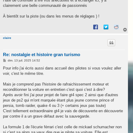
Hâte de continuer à lire vos anecdotes et à échanger ici, y’a
clairement une belle communauté de passionnés
À bientôt sur la piste (ou dans les menus de réglages ) !
H
a
u
claire
t
Re: nostalgie et histoire gran turismo
M
dim. 13 juil. 2025 14:52
e
s
Pour info j'ai écris aussi dans accueil des pilotes si vous voulez aller
s
voir, c'est le même titre.
a
g
e
Mais je comprend pas l'histoire de rafraichissement moteur et
reconditionner la voiture en entretien c'est quoi c'est à dire?
Après avoir fini j'ai pour projet de faire gt4 spec 2 ainsi que d'autres
jeux de ps2 qui m'ont marquée étant plus jeune comme prince of
persia, tomb raider, quake 4 ou 3 (+ certains jeux pas toute)
C'est tellement extraordinaire gt4 je vais de découverte en découverte
par contre il a un grave défaut avec la sauvegarde.
La formule 1 de l'écurie férrari c'est celle de mickael schumacher non
si c'est sa alors sa veux dire que je pilote sa voiture. Elle est