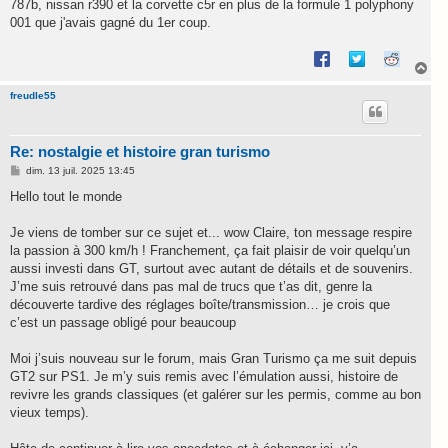
787b, nissan r390 et la corvette c5r en plus de la formule 1 polyphony
001 que j'avais gagné du 1er coup.
H
a
u
freudle55
t
Re: nostalgie et histoire gran turismo
M
dim. 13 juil. 2025 13:45
e
s
Hello tout le monde
s
a
g
Je viens de tomber sur ce sujet et... wow Claire, ton message respire
e
la passion à 300 km/h ! Franchement, ça fait plaisir de voir quelqu’un
aussi investi dans GT, surtout avec autant de détails et de souvenirs.
J’me suis retrouvé dans pas mal de trucs que t’as dit, genre la
découverte tardive des réglages boîte/transmission… je crois que
c’est un passage obligé pour beaucoup
Moi j’suis nouveau sur le forum, mais Gran Turismo ça me suit depuis
GT2 sur PS1. Je m’y suis remis avec l’émulation aussi, histoire de
revivre les grands classiques (et galérer sur les permis, comme au bon
vieux temps).