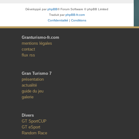
Développé par
phpBB
® Forum Software © phpBB Limited
Traduit par
phpBB-fr.com
Confidentialité
|
Conditions
Granturismo-fr.com
mentions légales
contact
flux rss
Gran Turismo 7
présentation
actualité
guide du jeu
galerie
Divers
GT SportCUP
GT eSport
Random Race