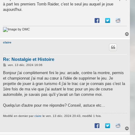
s
à part les premiers Tomb Raider, c'est le seul jeu auquel je joue
a
g
aujourd'hui.
e
by DMC
H
a
u
claire
t
Re: Nostalgie et Histoire
M
ven. 13 déc. 2024 16:06
e
s
Bonjour j'ai complètement fini le jeu: arcade, contre la montre, permis
s
et championnat j'ai mal au cœur à l'idée de supprimer le jeu. Je
a
g
projette de jouer à gran turismo 4 j'ai le trac car je connais pas c'est la
e
1ère fois de ma vie que j'ai autant le trac pour un jeu de course
automobile, je savais pas qu'il y'avait un fan comme moi.
Quelqu'un d'autre pour me répondre? Conseil, astuce etc...
Modifié en dernier par
claire
le ven. 13 déc. 2024 20:43, modifié 1 fois.
H
a