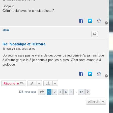
e
s
Bonjour.
s
C'était celui avec le circuit suisse ?
a
g
e
H
a
u
claire
t
Re: Nostalgie et Histoire
M
mar. 24 déc. 2024 15:03
e
s
Bonjour je sais pas je viens de découvrir ce jeu dérivé j'ai jamais joué
s
à d'autre gt que le 3 je connais pas les autres. C'est sorti avant le 4
a
g
prologue
e
H
a
Répondre
u
t
Page
1
sur
12
1
2
3
4
5
12
Suivante
115 messages
…
Aller à