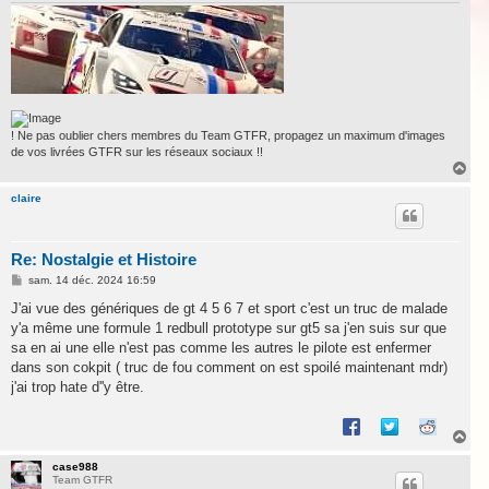
! Ne pas oublier chers membres du Team GTFR, propagez un maximum d'images
de vos livrées GTFR sur les réseaux sociaux !!
H
a
u
claire
t
Re: Nostalgie et Histoire
M
sam. 14 déc. 2024 16:59
e
s
J'ai vue des génériques de gt 4 5 6 7 et sport c'est un truc de malade
s
y'a même une formule 1 redbull prototype sur gt5 sa j'en suis sur que
a
g
sa en ai une elle n'est pas comme les autres le pilote est enfermer
e
dans son cokpit ( truc de fou comment on est spoilé maintenant mdr)
j'ai trop hate d''y être.
H
a
u
case988
Team GTFR
t