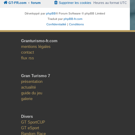
GT-FR.com
forum
Supprimer les cookies
Heures au format
UTC
Développé par
phpBB
® Forum Software © phpBB Limited
Traduit par
phpBB-fr.com
Confidentialité
|
Conditions
Granturismo-fr.com
mentions légales
contact
flux rss
Gran Turismo 7
présentation
actualité
guide du jeu
galerie
Divers
GT SportCUP
GT eSport
Random Race