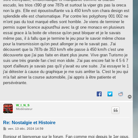
escudo, les trios r390 gt one 787b et surtout la viper gts pas la oreca
non la gts. Elle est époustouflante va à 450 km/h son chara design est
splendide elle est charismatique. Par contre les polyphony 001 002 ne
m'ont pas du tout marqué elles sont horrible. Je viens de terminer le
permis super licence aujourd'hui avec la gt one monaco en plusieurs
essai grace à la boite de vitesse qu'on peut bloquer et je le savais
même pas, il à fallu que je termine le jeu pour le savoir même chose
pour la transmission qu'on peut allonger je ne le savait pas. J'ai
découvert que la 787b de 353 km/h elle passe à 450 km/h c'est une
découverte que j'ai pas faite en étant plus jeune. Vive gran Turismo je
suis une très grande fan c'est mon idole. J'ai pas encore fait le 4 5 6 7
sport d'ailleurs je savais pas qu'il y'avait eu une suite. J'ai essayer le 1
j'ai détester à cause du graphique je me suis arrêter la. C'est le jeu qui
m'a fait aimer la course automobile, j'ai appris à être patiente et
persévérante.
H
a
u
W_I_N_S
Modérateur
t
Re: Nostalgie et Histoire
M
ven. 13 déc. 2024 14:59
e
s
Bonjour et bienvenue sur le forum. Fan comme moi depuis le 1er opus,