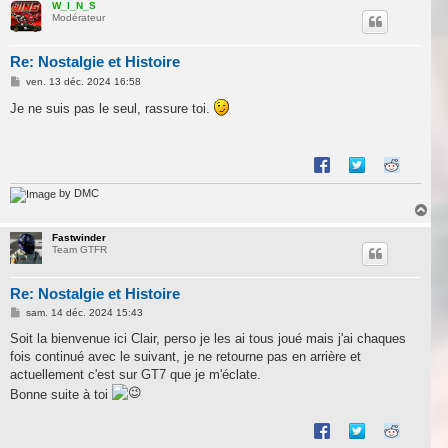
u
W_I_N_S
Modérateur
t
Re: Nostalgie et Histoire
M
ven. 13 déc. 2024 16:58
e
s
Je ne suis pas le seul, rassure toi.
s
a
g
e
by DMC
H
a
u
Fastwinder
Team GTFR
t
Re: Nostalgie et Histoire
M
sam. 14 déc. 2024 15:43
e
s
Soit la bienvenue ici Clair, perso je les ai tous joué mais j'ai chaques
s
fois continué avec le suivant, je ne retourne pas en arrière et
a
g
actuellement c'est sur GT7 que je m'éclate.
e
Bonne suite à toi