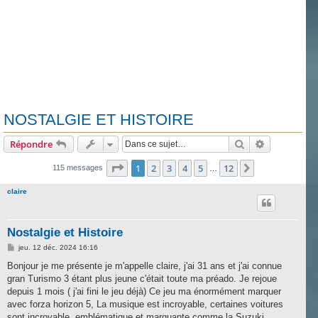
NOSTALGIE ET HISTOIRE
Rechercher
Recherche 
Répondre
Page
1
sur
12
1
2
3
4
5
12
Suivante
115 messages
…
claire
Nostalgie et Histoire
M
jeu. 12 déc. 2024 16:16
e
s
Bonjour je me présente je m'appelle claire, j'ai 31 ans et j'ai connue
s
gran Turismo 3 étant plus jeune c'était toute ma préado. Je rejoue
a
g
depuis 1 mois ( j'ai fini le jeu déjà) Ce jeu ma énormément marquer
e
avec forza horizon 5, La musique est incroyable, certaines voitures
sont incroyable, emblématique et marquante comme la Suzuki