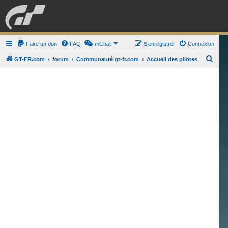
GRAN TURISMO
Faire un don
FAQ
mChat
FORUM
S’enregistrer
Connexion
R
GT-FR.com
forum
Communauté gt-fr.com
Accueil des pilotes
e
ESPORT
BOUTIQUE
c
h
e
r
c
h
e
r