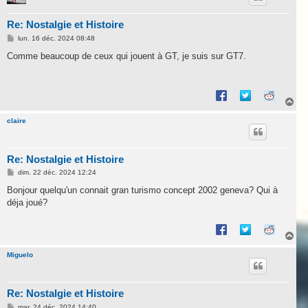
Re: Nostalgie et Histoire
M
lun. 16 déc. 2024 08:48
e
s
Comme beaucoup de ceux qui jouent à GT, je suis sur GT7.
s
a
g
e
H
a
u
claire
t
Re: Nostalgie et Histoire
M
dim. 22 déc. 2024 12:24
e
s
Bonjour quelqu'un connait gran turismo concept 2002 geneva? Qui à
s
déja joué?
a
g
e
H
a
u
Miguelo
t
Re: Nostalgie et Histoire
M
mar. 24 déc. 2024 14:40