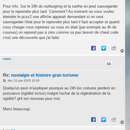
e
s
Pour info. Sur le 24h du nurburgring et la sarthe on peut sauvegarder
s
pour le reprendre plus tard. Comment? Au moment ou vous voulez
a
g
éteindre le pcsx2 une affiche apparait demandant si on veut
e
sauvegarder l'état pour le reprendre plus tard il faut accepter et quand
vous charger vous reprenez ou vous en était (par exemple au 4h de
courses) on reprend pas à zéro comme sa pas besoin de cheat code
c'est une découverte que j'ai faite.
H
a
u
claire
t
Re: nostalgie et histoire gran turismo
M
dim. 22 juin 2025 15:20
e
s
Quelqu'un peut m'expliquer pourquoi au 24h les voitures perdent en
s
puissance (rigidité inclus) malgré l'achat de la régénération de la
a
g
rigidité? gt4 est nouveau pour moi.
e
Merci beaucoup.
H
a