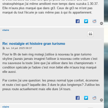
stratosphérique j'ai même amélioré mon temps dans suzuka 1.30.37.
Elle m'aura plus marqué que dans gt3. Ceux de gt3 ne m'ont pas
marqué du tout l'écurie je sais même pas à qui ils appartiennent.
H
a
u
claire
t
Re: nostalgie et histoire gran turismo
M
lun. 14 juil. 2025 09:37
e
s
Pour le 8h de twin ring motegi j'utilise à nouveau la gran turismo
s
skyline j'aurais jamais imaginé l'utiliser à nouveau cette voiture c'est
a
g
ma sauveuse la toute 1ère que j'ai utiliser dans les championnats +
e
condition spéciale je l'adore c'est mon bébé elle m'aura trop marqué
elle aussi.
Par contre j'ai une question: les pneus normal type confort, économe
et route c'est quoi? laquelle des 3 dure le plus longtemps? J'utilise les
pneus route actuellement mais elle dure 14 tours.
H
a
u
claire