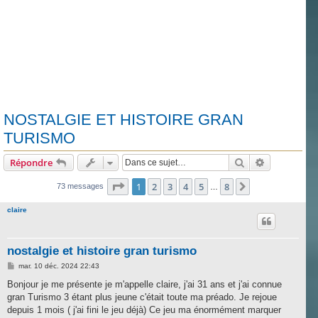
NOSTALGIE ET HISTOIRE GRAN
TURISMO
Rechercher
Recherche 
Répondre
Page
1
sur
8
1
2
3
4
5
8
Suivante
73 messages
…
claire
nostalgie et histoire gran turismo
M
mar. 10 déc. 2024 22:43
e
s
Bonjour je me présente je m'appelle claire, j'ai 31 ans et j'ai connue
s
gran Turismo 3 étant plus jeune c'était toute ma préado. Je rejoue
a
g
depuis 1 mois ( j'ai fini le jeu déjà) Ce jeu ma énormément marquer
e