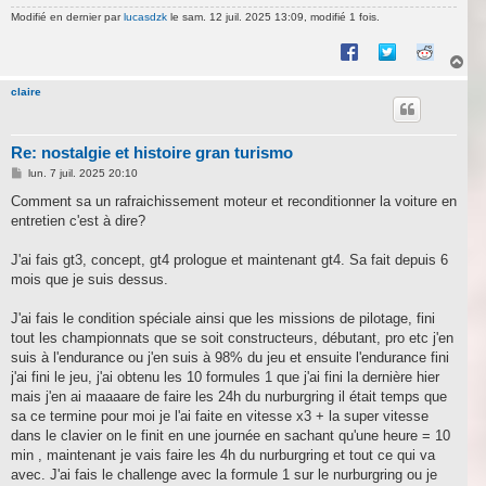
Modifié en dernier par
lucasdzk
le sam. 12 juil. 2025 13:09, modifié 1 fois.
H
a
u
claire
t
Re: nostalgie et histoire gran turismo
M
lun. 7 juil. 2025 20:10
e
s
Comment sa un rafraichissement moteur et reconditionner la voiture en
s
entretien c'est à dire?
a
g
e
J'ai fais gt3, concept, gt4 prologue et maintenant gt4. Sa fait depuis 6
mois que je suis dessus.
J'ai fais le condition spéciale ainsi que les missions de pilotage, fini
tout les championnats que se soit constructeurs, débutant, pro etc j'en
suis à l'endurance ou j'en suis à 98% du jeu et ensuite l'endurance fini
j'ai fini le jeu, j'ai obtenu les 10 formules 1 que j'ai fini la dernière hier
mais j'en ai maaaare de faire les 24h du nurburgring il était temps que
sa ce termine pour moi je l'ai faite en vitesse x3 + la super vitesse
dans le clavier on le finit en une journée en sachant qu'une heure = 10
min , maintenant je vais faire les 4h du nurburgring et tout ce qui va
avec. J'ai fais le challenge avec la formule 1 sur le nurburgring ou je