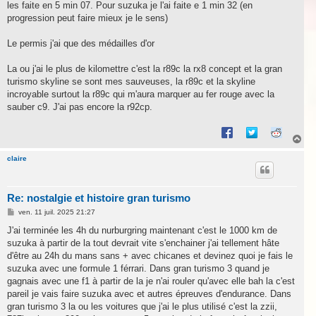
les faite en 5 min 07. Pour suzuka je l'ai faite e 1 min 32 (en
progression peut faire mieux je le sens)
Le permis j'ai que des médailles d'or
La ou j'ai le plus de kilomettre c'est la r89c la rx8 concept et la gran
turismo skyline se sont mes sauveuses, la r89c et la skyline
incroyable surtout la r89c qui m'aura marquer au fer rouge avec la
sauber c9. J'ai pas encore la r92cp.
H
a
u
claire
t
Re: nostalgie et histoire gran turismo
M
ven. 11 juil. 2025 21:27
e
s
J'ai terminée les 4h du nurburgring maintenant c'est le 1000 km de
s
suzuka à partir de la tout devrait vite s'enchainer j'ai tellement hâte
a
g
d'être au 24h du mans sans + avec chicanes et devinez quoi je fais le
e
suzuka avec une formule 1 férrari. Dans gran turismo 3 quand je
gagnais avec une f1 à partir de la je n'ai rouler qu'avec elle bah la c'est
pareil je vais faire suzuka avec et autres épreuves d'endurance. Dans
gran turismo 3 la ou les voitures que j'ai le plus utilisé c'est la zzii,