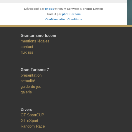
Développé par
phpBB
® Forum Software © phpBB Limited
Traduit par
phpBB-fr.com
Confidentialité
|
Conditions
Granturismo-fr.com
mentions légales
contact
flux rss
Gran Turismo 7
présentation
actualité
guide du jeu
galerie
Divers
GT SportCUP
GT eSport
Random Race