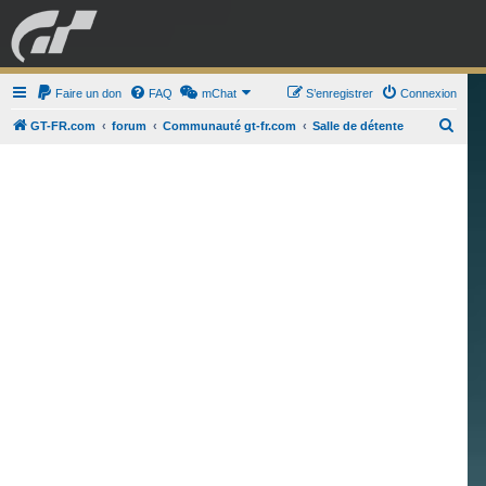
GRAN TURISMO
Faire un don
FAQ
mChat
FORUM
S’enregistrer
Connexion
R
GT-FR.com
forum
Communauté gt-fr.com
Salle de détente
e
ESPORT
BOUTIQUE
c
h
e
r
c
h
e
r