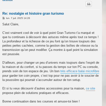
u
lucasdzk
t
Re: nostalgie et histoire gran turismo
M
lun. 7 juil. 2025 14:26
e
s
Salut Claire,
s
a
g
C’est vraiment cool de voir à quel point Gran Turismo t’a marqué et
e
que tu continues à découvrir des astuces même après tout ce temps !
La profondeur et la richesse de ce jeu font qu’on trouve toujours des
petites perles cachées, comme la gestion des boîtes de vitesse ou la
transmission qu’on peut modifier. Ça montre à quel point la simulation
est poussée.
D’ailleurs, pour changer un peu d’univers mais toujours dans l’esprit de
la maison et du confort, si tu passes du temps sur ton PC ou console,
prends soin de ton espace de jeu. Un bon
très efficace balai microfibre
pour garder ton coin propre, c’est top pour ne pas avoir à te soucier de
la poussière qui pourrait s’accumuler autour de ton setup.
Et si tu veux découvrir d’autres accessoires pour ta maison,
ce site
propose plein de solutions pratiques et efficaces.
Bonne continuation dans tes courses et amuse-toi bien !