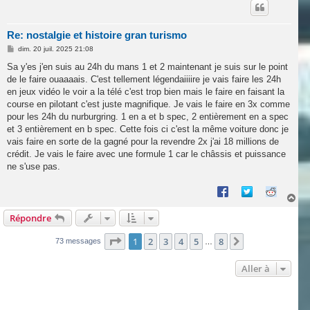
t
Re: nostalgie et histoire gran turismo
M
dim. 20 juil. 2025 21:08
e
s
Sa y'es j'en suis au 24h du mans 1 et 2 maintenant je suis sur le point
s
de le faire ouaaaais. C'est tellement légendaiiiire je vais faire les 24h
a
g
en jeux vidéo le voir a la télé c'est trop bien mais le faire en faisant la
e
course en pilotant c'est juste magnifique. Je vais le faire en 3x comme
pour les 24h du nurburgring. 1 en a et b spec, 2 entièrement en a spec
et 3 entièrement en b spec. Cette fois ci c'est la même voiture donc je
vais faire en sorte de la gagné pour la revendre 2x j'ai 18 millions de
crédit. Je vais le faire avec une formule 1 car le châssis et puissance
ne s'use pas.
H
a
Répondre
u
t
Page
1
sur
8
1
2
3
4
5
8
Suivante
73 messages
…
Aller à