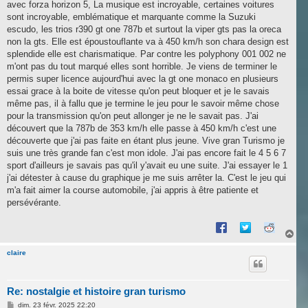
avec forza horizon 5, La musique est incroyable, certaines voitures
sont incroyable, emblématique et marquante comme la Suzuki
escudo, les trios r390 gt one 787b et surtout la viper gts pas la oreca
non la gts. Elle est époustouflante va à 450 km/h son chara design est
splendide elle est charismatique. Par contre les polyphony 001 002 ne
m'ont pas du tout marqué elles sont horrible. Je viens de terminer le
permis super licence aujourd'hui avec la gt one monaco en plusieurs
essai grace à la boite de vitesse qu'on peut bloquer et je le savais
même pas, il à fallu que je termine le jeu pour le savoir même chose
pour la transmission qu'on peut allonger je ne le savait pas. J'ai
découvert que la 787b de 353 km/h elle passe à 450 km/h c'est une
découverte que j'ai pas faite en étant plus jeune. Vive gran Turismo je
suis une très grande fan c'est mon idole. J'ai pas encore fait le 4 5 6 7
sport d'ailleurs je savais pas qu'il y'avait eu une suite. J'ai essayer le 1
j'ai détester à cause du graphique je me suis arrêter la. C'est le jeu qui
m'a fait aimer la course automobile, j'ai appris à être patiente et
persévérante.
H
a
u
claire
t
Re: nostalgie et histoire gran turismo
M
dim. 23 févr. 2025 22:20