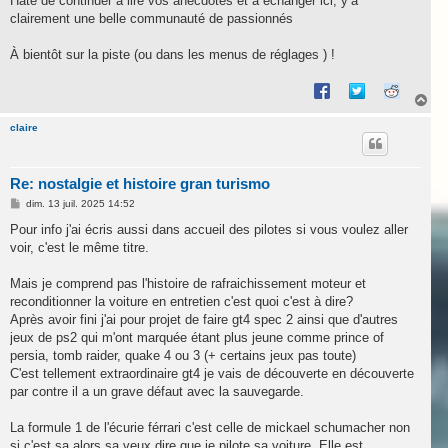
Hâte de continuer à lire vos anecdotes et à échanger ici, y’a
clairement une belle communauté de passionnés
À bientôt sur la piste (ou dans les menus de réglages ) !
H
a
u
claire
t
Re: nostalgie et histoire gran turismo
M
dim. 13 juil. 2025 14:52
e
s
Pour info j'ai écris aussi dans accueil des pilotes si vous voulez aller
s
voir, c'est le même titre.
a
g
e
Mais je comprend pas l'histoire de rafraichissement moteur et
reconditionner la voiture en entretien c'est quoi c'est à dire?
Après avoir fini j'ai pour projet de faire gt4 spec 2 ainsi que d'autres
jeux de ps2 qui m'ont marquée étant plus jeune comme prince of
persia, tomb raider, quake 4 ou 3 (+ certains jeux pas toute)
C'est tellement extraordinaire gt4 je vais de découverte en découverte
par contre il a un grave défaut avec la sauvegarde.
La formule 1 de l'écurie férrari c'est celle de mickael schumacher non
si c'est sa alors sa veux dire que je pilote sa voiture. Elle est