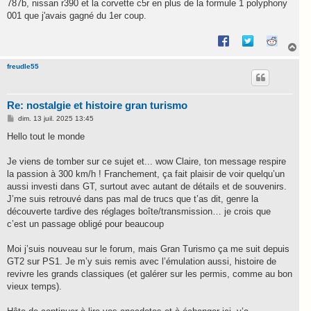
787b, nissan r390 et la corvette c5r en plus de la formule 1 polyphony
001 que j'avais gagné du 1er coup.
H
a
u
freudle55
t
Re: nostalgie et histoire gran turismo
M
dim. 13 juil. 2025 13:45
e
s
Hello tout le monde
s
a
g
Je viens de tomber sur ce sujet et... wow Claire, ton message respire
e
la passion à 300 km/h ! Franchement, ça fait plaisir de voir quelqu’un
aussi investi dans GT, surtout avec autant de détails et de souvenirs.
J’me suis retrouvé dans pas mal de trucs que t’as dit, genre la
découverte tardive des réglages boîte/transmission… je crois que
c’est un passage obligé pour beaucoup
Moi j’suis nouveau sur le forum, mais Gran Turismo ça me suit depuis
GT2 sur PS1. Je m’y suis remis avec l’émulation aussi, histoire de
revivre les grands classiques (et galérer sur les permis, comme au bon
vieux temps).