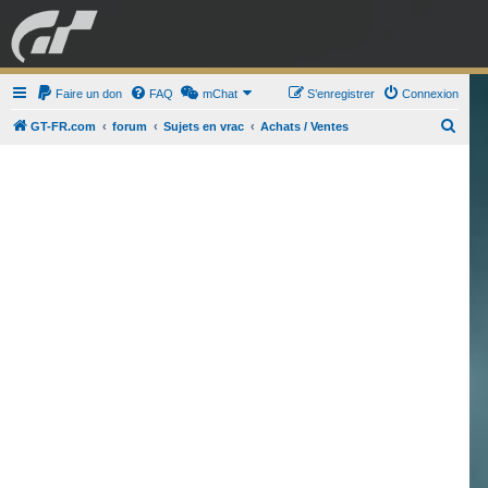
GRAN TURISMO
Faire un don
FAQ
mChat
FORUM
S’enregistrer
Connexion
R
GT-FR.com
forum
Sujets en vrac
Achats / Ventes
e
ESPORT
BOUTIQUE
c
h
e
r
c
h
e
r