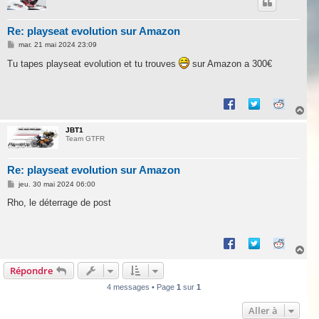
t
Re: playseat evolution sur Amazon
M
mar. 21 mai 2024 23:09
e
s
Tu tapes playseat evolution et tu trouves
sur Amazon a 300€
s
a
g
e
H
a
u
JBT1
Team GTFR
t
Re: playseat evolution sur Amazon
M
jeu. 30 mai 2024 06:00
e
s
Rho, le déterrage de post
s
a
g
e
H
a
Répondre
u
t
4 messages • Page
1
sur
1
Aller à