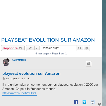
PLAYSEAT EVOLUTION SUR AMAZON
Rechercher
Recherche 
Répondre
4 messages • Page
1
sur
1
SupraDolph
playseat evolution sur Amazon
M
lun. 6 juin 2022 21:50
e
s
Il y a un bon plan en ce moment sur les playseat evolution à 200€ sur
s
Amazon. Ca peut intéresser du monde.
a
g
https://amzn.to/3VdO8gL
e
H