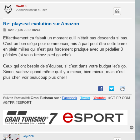
a
u
Wolf18
Administrateur du site
t
Re: playseat evolution sur Amazon
M
mar. 7 juin 2022 06:41
e
s
Effectivement ça faisait un moment qu’il n’était pas descendu si bas.
s
C’est un bon siège pour commencer, mis à part peut être cette barre
a
g
en plein milieu qui n’est pas forcément pratique avec un pédalier 3
e
pédales (si vous freinez pied gauche).
Ceux qui ont besoin de s’équiper, si c’est dans votre budget let’s go.
Sinon, sachez quand même qu’il y a mieux, bien mieux, mais c’est
plus cher, voir beaucoup plus cher !
Suivez l'
actualité Gran Turismo
sur :
Facebook
-
Twitter
-
Youtube
| #GT-FR.COM
#GTFR #ESPORT
H
a
u
alp776