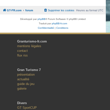
GT-FR.com
forum
Supprimer les cookies
Heures au format
UTC
Développé par
phpBB
® Forum Software © phpBB Limited
Traduit par
phpBB-fr.com
Confidentialité
|
Conditions
Granturismo-fr.com
mentions légales
contact
flux rss
Gran Turismo 7
présentation
actualité
guide du jeu
galerie
Divers
GT SportCUP