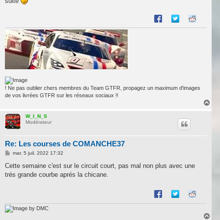
suite
! Ne pas oublier chers membres du Team GTFR, propagez un maximum d'images
de vos livrées GTFR sur les réseaux sociaux !!
H
a
u
W_I_N_S
Modérateur
t
Re: Les courses de COMANCHE37
M
mar. 5 juil. 2022 17:32
e
s
Cette semaine c'est sur le circuit court, pas mal non plus avec une
s
trés grande courbe aprés la chicane.
a
g
e
by DMC
H