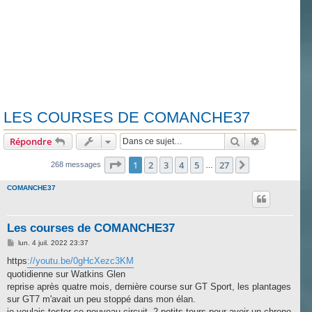
LES COURSES DE COMANCHE37
Rechercher
Recherche 
Répondre
Page
1
sur
27
1
2
3
4
5
27
Suivante
268 messages
…
COMANCHE37
Les courses de COMANCHE37
M
lun. 4 juil. 2022 23:37
e
s
https
://youtu.be/0gHcXezc3KM
s
quotidienne sur Watkins Glen
a
g
reprise après quatre mois, dernière course sur GT Sport, les plantages
e
sur GT7 m'avait un peu stoppé dans mon élan.
je voulais tester ce nouveau circuit, 2 petits tours pour avoir un chrono