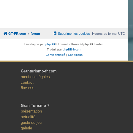
GT-FR.com
forum
Supprimer les cookies
Heures au format
UTC
Développé par
phpBB
® Forum Software © phpBB Limited
Traduit par
phpBB-fr.com
Confidentialité
|
Conditions
Granturismo-fr.com
mentions légales
contact
flux rss
Gran Turismo 7
présentation
actualité
guide du jeu
galerie