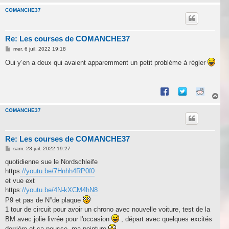
a
u
COMANCHE37
t
Re: Les courses de COMANCHE37
M
mer. 6 juil. 2022 19:18
e
s
Oui y’en a deux qui avaient apparemment un petit problème à régler
s
a
g
e
H
a
u
COMANCHE37
t
Re: Les courses de COMANCHE37
M
sam. 23 juil. 2022 19:27
e
s
quotidienne sue le Nordschleife
s
https
://youtu.be/7Hnhh4RP0f0
a
g
et vue ext
e
https
://youtu.be/4N-kXCM4hN8
P9 et pas de N°de plaque
1 tour de circuit pour avoir un chrono avec nouvelle voiture, test de la
BM avec jolie livrée pour l'occasion
, départ avec quelques excités
derrière et ça pousse, ma peinture