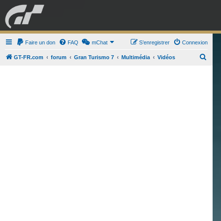
GRAN TURISMO
Faire un don
FAQ
mChat
FORUM
S’enregistrer
Connexion
R
GT-FR.com
forum
Gran Turismo 7
Multimédia
Vidéos
e
ESPORT
BOUTIQUE
c
h
e
r
c
h
e
r