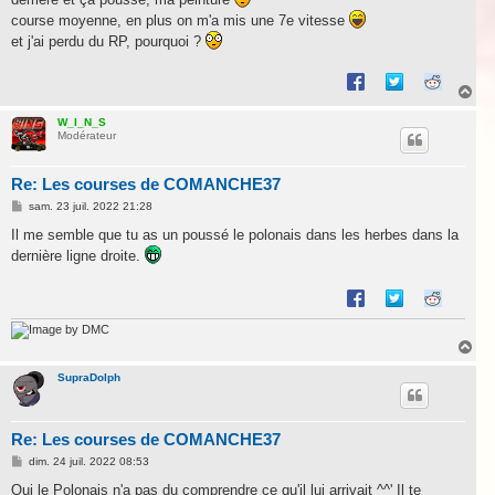
course moyenne, en plus on m'a mis une 7e vitesse
et j'ai perdu du RP, pourquoi ?
H
a
u
W_I_N_S
Modérateur
t
Re: Les courses de COMANCHE37
M
sam. 23 juil. 2022 21:28
e
s
Il me semble que tu as un poussé le polonais dans les herbes dans la
s
dernière ligne droite.
a
g
e
by DMC
H
a
u
SupraDolph
t
Re: Les courses de COMANCHE37
M
dim. 24 juil. 2022 08:53
e
s
Oui le Polonais n'a pas du comprendre ce qu'il lui arrivait ^^' Il te