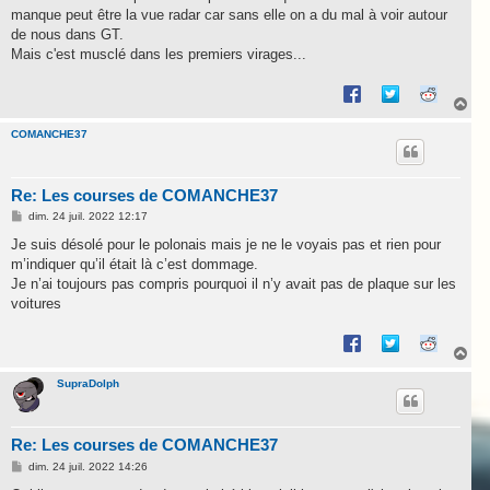
s
manque peut être la vue radar car sans elle on a du mal à voir autour
a
g
de nous dans GT.
e
Mais c'est musclé dans les premiers virages...
H
a
u
COMANCHE37
t
Re: Les courses de COMANCHE37
M
dim. 24 juil. 2022 12:17
e
s
Je suis désolé pour le polonais mais je ne le voyais pas et rien pour
s
m’indiquer qu’il était là c’est dommage.
a
g
Je n’ai toujours pas compris pourquoi il n’y avait pas de plaque sur les
e
voitures
H
a
u
SupraDolph
t
Re: Les courses de COMANCHE37
M
dim. 24 juil. 2022 14:26
e