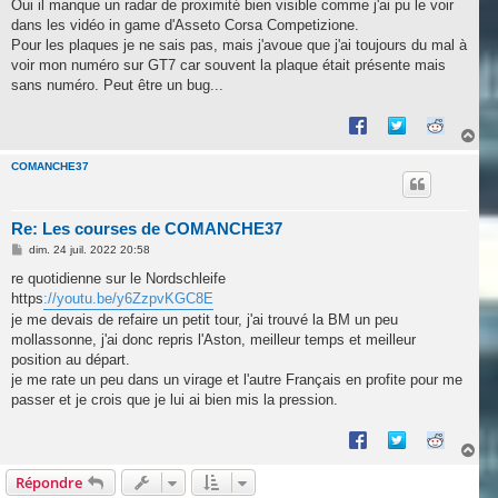
s
Oui il manque un radar de proximité bien visible comme j'ai pu le voir
s
dans les vidéo in game d'Asseto Corsa Competizione.
a
g
Pour les plaques je ne sais pas, mais j'avoue que j'ai toujours du mal à
e
voir mon numéro sur GT7 car souvent la plaque était présente mais
sans numéro. Peut être un bug...
H
a
u
COMANCHE37
t
Re: Les courses de COMANCHE37
M
dim. 24 juil. 2022 20:58
e
s
re quotidienne sur le Nordschleife
s
https
://youtu.be/y6ZzpvKGC8E
a
g
je me devais de refaire un petit tour, j'ai trouvé la BM un peu
e
mollassonne, j'ai donc repris l'Aston, meilleur temps et meilleur
position au départ.
je me rate un peu dans un virage et l'autre Français en profite pour me
passer et je crois que je lui ai bien mis la pression.
H
a
Répondre
u
t