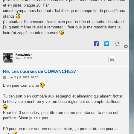
et en piste, plaque 20, P14
circuit sympa mais bon faut s'habituer, je me chope 3s de pénalité aux
stands
j'ai pourtant l'impression d'avoir bien pris l'entrée et la sortie des stands
j'ai quand même réussi à remonter, il faut que je me remette dans le
bain j'ai zappé les infos courses
H
a
u
Fastwinder
Team GTFR
t
Re: Les courses de COMANCHE37
M
mar. 5 juil. 2022 10:26
e
s
Bien joué Comanche
s
a
g
Tu t'en sort bien comparé aux espagnol et allemand qui aiment frotter
e
la tôle visiblement, on y voit un beau règlement de compte d'ailleurs
Pour tes 3 secondes, peut être ton entrée des stands, ta sortie est
parfaite. Sinon je sais pas.
P9 pour un retour sur une nouvelle piste, ça promet du bon pour la