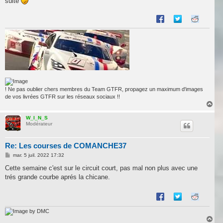
suite
! Ne pas oublier chers membres du Team GTFR, propagez un maximum d'images
de vos livrées GTFR sur les réseaux sociaux !!
H
a
u
W_I_N_S
Modérateur
t
Re: Les courses de COMANCHE37
M
mar. 5 juil. 2022 17:32
e
s
Cette semaine c'est sur le circuit court, pas mal non plus avec une
s
trés grande courbe aprés la chicane.
a
g
e
by DMC
H