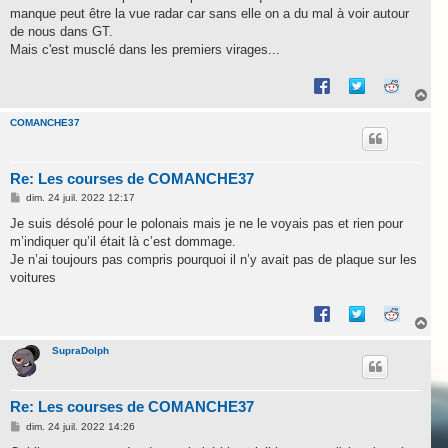
s
manque peut être la vue radar car sans elle on a du mal à voir autour
a
g
de nous dans GT.
e
Mais c'est musclé dans les premiers virages...
H
a
u
COMANCHE37
t
Re: Les courses de COMANCHE37
M
dim. 24 juil. 2022 12:17
e
s
Je suis désolé pour le polonais mais je ne le voyais pas et rien pour
s
m’indiquer qu’il était là c’est dommage.
a
g
Je n’ai toujours pas compris pourquoi il n’y avait pas de plaque sur les
e
voitures
H
a
u
SupraDolph
t
Re: Les courses de COMANCHE37
M
dim. 24 juil. 2022 14:26
e