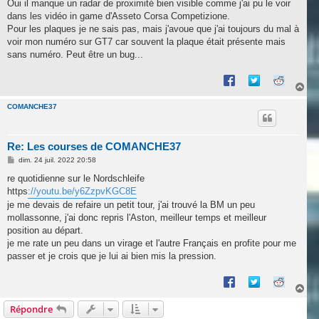
s
Oui il manque un radar de proximité bien visible comme j'ai pu le voir
s
dans les vidéo in game d'Asseto Corsa Competizione.
a
g
Pour les plaques je ne sais pas, mais j'avoue que j'ai toujours du mal à
e
voir mon numéro sur GT7 car souvent la plaque était présente mais
sans numéro. Peut être un bug...
H
a
u
COMANCHE37
t
Re: Les courses de COMANCHE37
M
dim. 24 juil. 2022 20:58
e
s
re quotidienne sur le Nordschleife
s
https
://youtu.be/y6ZzpvKGC8E
a
g
je me devais de refaire un petit tour, j'ai trouvé la BM un peu
e
mollassonne, j'ai donc repris l'Aston, meilleur temps et meilleur
position au départ.
je me rate un peu dans un virage et l'autre Français en profite pour me
passer et je crois que je lui ai bien mis la pression.
H
a
Répondre
u
t