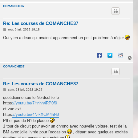
a
u
COMANCHE37
t
Re: Les courses de COMANCHE37
M
mer. 6 juil. 2022 19:18
e
s
Oui y’en a deux qui avaient apparemment un petit problème à régler
s
a
g
e
H
a
u
COMANCHE37
t
Re: Les courses de COMANCHE37
M
sam. 23 juil. 2022 19:27
e
s
quotidienne sue le Nordschleife
s
https
://youtu.be/7Hnhh4RP0f0
a
g
et vue ext
e
https
://youtu.be/4N-kXCM4hN8
P9 et pas de N°de plaque
1 tour de circuit pour avoir un chrono avec nouvelle voiture, test de la
BM avec jolie livrée pour l'occasion
, départ avec quelques excités
derrière et ça pousse, ma peinture