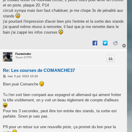
et en piste, plaque 20, P14
circuit sympa mais bon faut s'habituer, je me chope 3s de pénalité aux
stands
j'ai pourtant l'impression d'avoir bien pris l'entrée et la sortie des stands
j'ai quand même réussi à remonter, il faut que je me remette dans le
bain j'ai zappé les infos courses
H
a
u
Fastwinder
Team GTFR
t
Re: Les courses de COMANCHE37
M
mar. 5 juil. 2022 10:26
e
s
Bien joué Comanche
s
a
g
Tu t'en sort bien comparé aux espagnol et allemand qui aiment frotter
e
la tôle visiblement, on y voit un beau règlement de compte d'ailleurs
Pour tes 3 secondes, peut être ton entrée des stands, ta sortie est
parfaite. Sinon je sais pas.
P9 pour un retour sur une nouvelle piste, ça promet du bon pour la