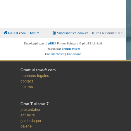
GT-FR.com
forum
Supprimer les cookies
Heures au format
UTC
Développé par
phpBB
® Forum Software © phpBB Limited
Traduit par
phpBB-fr.com
Confidentialité
|
Conditions
Granturismo-fr.com
mentions légales
contact
flux rss
Gran Turismo 7
présentation
actualité
guide du jeu
galerie