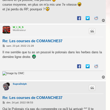
course moyenne, en plus on m'a mis une 7e vitesse
et j'ai perdu du RP, pourquoi ?
H
a
u
W_I_N_S
Modérateur
t
Re: Les courses de COMANCHE37
M
sam. 23 juil. 2022 21:28
e
s
Il me semble que tu as un poussé le polonais dans les herbes dans la
s
dernière ligne droite.
a
g
e
by DMC
H
a
u
SupraDolph
t
Re: Les courses de COMANCHE37
M
dim. 24 juil. 2022 08:53
e
s
Oui le Polonais n'a pas du comprendre ce qu'il lui arrivait ^^' Il te