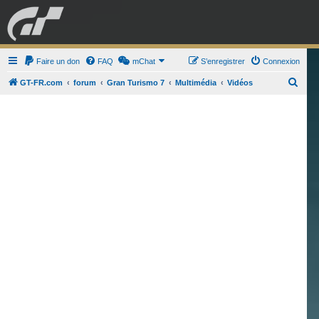
GRAN TURISMO
Faire un don
FAQ
mChat
FORUM
S’enregistrer
Connexion
R
GT-FR.com
forum
Gran Turismo 7
Multimédia
Vidéos
e
ESPORT
BOUTIQUE
c
h
e
r
c
h
e
r