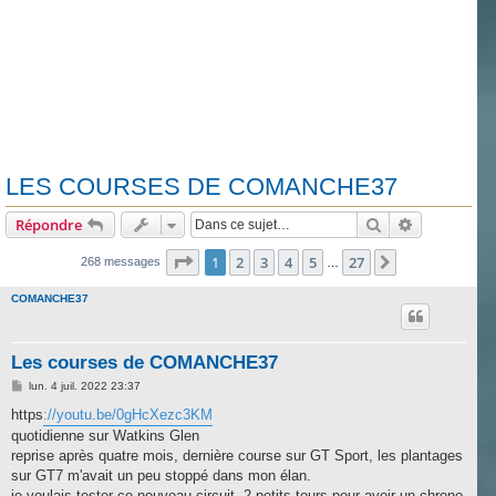
LES COURSES DE COMANCHE37
Rechercher
Recherche 
Répondre
Page
1
sur
27
1
2
3
4
5
27
Suivante
268 messages
…
COMANCHE37
Les courses de COMANCHE37
M
lun. 4 juil. 2022 23:37
e
s
https
://youtu.be/0gHcXezc3KM
s
quotidienne sur Watkins Glen
a
g
reprise après quatre mois, dernière course sur GT Sport, les plantages
e
sur GT7 m'avait un peu stoppé dans mon élan.
je voulais tester ce nouveau circuit, 2 petits tours pour avoir un chrono