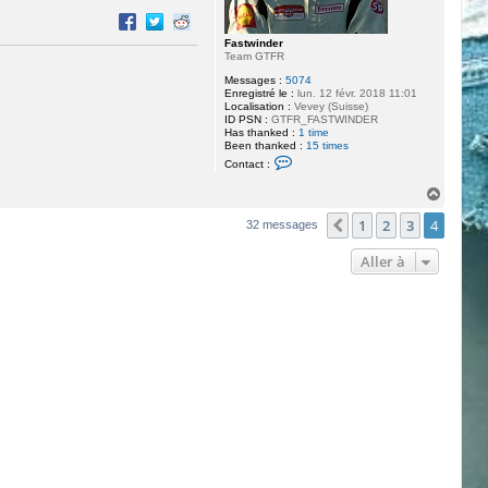
Fastwinder
Team GTFR
Messages :
5074
Enregistré le :
lun. 12 févr. 2018 11:01
Localisation :
Vevey (Suisse)
ID PSN :
GTFR_FASTWINDER
Has thanked :
1 time
Been thanked :
15 times
C
Contact :
o
n
H
t
a
a
1
2
3
4
u
c
Précédente
32 messages
t
t
e
Aller à
r
F
a
s
t
w
i
n
d
e
r