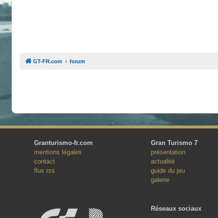
GT-FR.com
forum
Granturismo-fr.com
Gran Turismo 7
mentions légales
présentation
contact
actualité
flux rss
guide du jeu
galerie
Réseaux sociaux