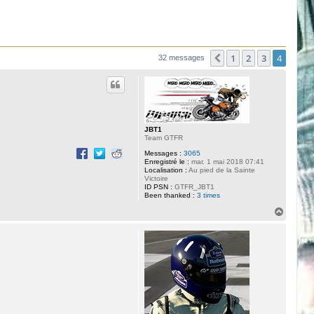
1
2
3
4
Précédente
32 messages
JBT1
Team GTFR
Messages :
3065
Enregistré le :
mar. 1 mai 2018 07:41
Localisation :
Au pied de la Sainte
Victoire
ID PSN :
GTFR_JBT1
Been thanked :
3 times
H
a
u
t