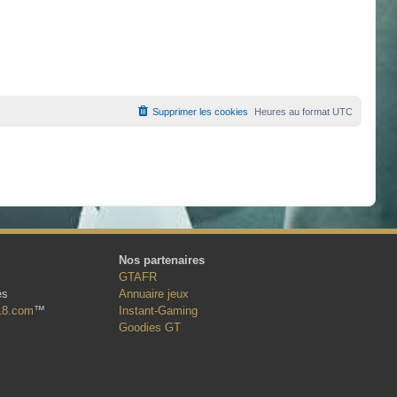
Supprimer les cookies
Heures au format
UTC
Nos partenaires
GTAFR
és
Annuaire jeux
18.com
™
Instant-Gaming
Goodies GT