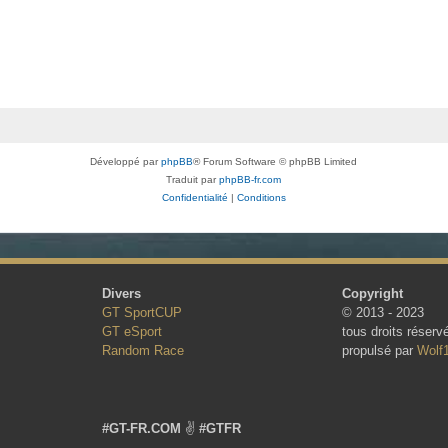
Développé par
phpBB
® Forum Software © phpBB Limited
Traduit par
phpBB-fr.com
Confidentialité
|
Conditions
Divers
Copyright
GT SportCUP
© 2013 - 2023
GT eSport
tous droits réserv
Random Race
propulsé par
Wolf
#GT-FR.COM
✌
#GTFR