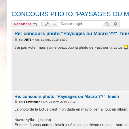
CONCOURS PHOTO."PAYSAGES OU MA
Recherche
Reche
Répondre
Re: concours photo."Paysages ou Macro ??". fini
M
par
JBT1
»
lun. 21 janv. 2019 13:09
e
s
J'ai pas voté, mais j'aime beaucoup la photo de Fast sur la Lotus
s
a
g
e
Re: concours photo."Paysages ou Macro ??". finish
M
par
Fastwinder
»
lun. 21 janv. 2019 13:12
e
s
La photo de la Lotus c'est mon dada en macro, j'en ai tout un album,
s
a
g
Bravo Kyfla...(encore)
e
Et merci à vous autres d'avoir joué le jeu au thème un peu....sorti de l