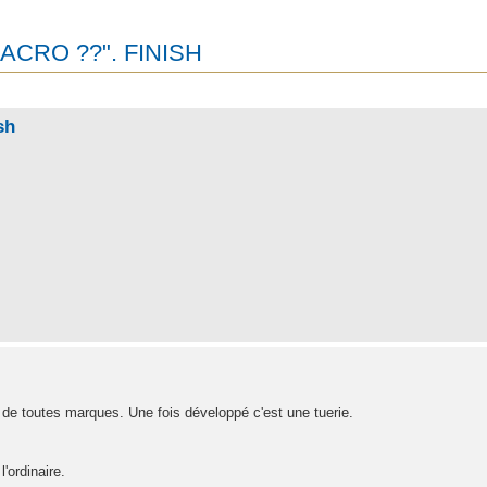
CRO ??". FINISH
r
rche avancée
sh
 de toutes marques. Une fois développé c'est une tuerie.
'ordinaire.