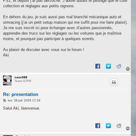
PS1, et depuis j’ai pas décroché. J’adore autant le pilotage que le côté
collection et réglages aux petits oignons.
En dehors du jeu, je suis aussi pas mal branché mécanique auto et
simracing (j’ai un petit setup maison qui me suffit pour me faire plaisir).
Je me suis inscrit ici pour échanger avec d’autres passionnés,
apprendre des trucs sur les réglages ou les voitures que je maîtrise
moins, et pourquoi pas participer à quelques events.
Au plaisir de discuter avec vous sur le forum !
Aki
H
a
u
case988
Team GTFR
t
Re: presentation
M
lun. 28 juil. 2025 17:19
e
s
Salut Aki, bienvenue.
s
a
g
e
H
a