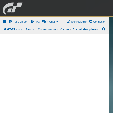
GRAN TURISMO
Faire un don
FAQ
mChat
FORUM
S’enregistrer
Connexion
R
GT-FR.com
forum
Communauté gt-fr.com
Accueil des pilotes
e
ESPORT
BOUTIQUE
c
h
e
r
c
h
e
r