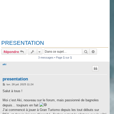
PRESENTATION
Rechercher
Recherche 
Répondre
3 messages • Page
1
sur
1
aki
presentation
M
lun. 28 juil. 2025 11:24
e
s
Salut à tous !
s
a
g
Moi c’est Aki, nouveau sur le forum, mais passionné de bagnoles
e
depuis… toujours en fait
J’ai commencé à jouer à Gran Turismo depuis les tout débuts sur