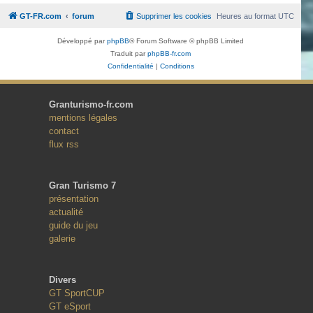
GT-FR.com
forum
Supprimer les cookies
Heures au format
UTC
Développé par
phpBB
® Forum Software © phpBB Limited
Traduit par
phpBB-fr.com
Confidentialité
|
Conditions
Granturismo-fr.com
mentions légales
contact
flux rss
Gran Turismo 7
présentation
actualité
guide du jeu
galerie
Divers
GT SportCUP
GT eSport