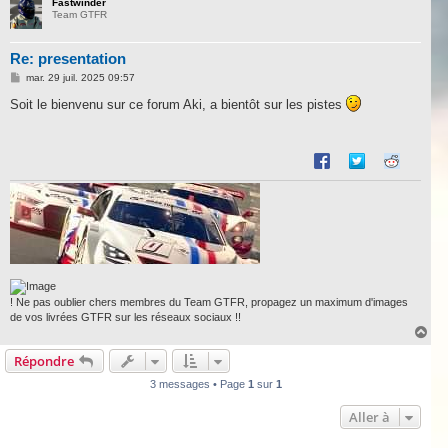
u
Fastwinder
Team GTFR
t
Re: presentation
M
mar. 29 juil. 2025 09:57
e
s
Soit le bienvenu sur ce forum Aki, a bientôt sur les pistes
s
a
g
e
! Ne pas oublier chers membres du Team GTFR, propagez un maximum d'images
de vos livrées GTFR sur les réseaux sociaux !!
H
a
Répondre
u
t
3 messages • Page
1
sur
1
Aller à