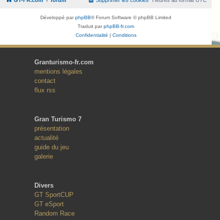
Développé par
phpBB
® Forum Software © phpBB Limited
Traduit par
phpBB-fr.com
Confidentialité
|
Conditions
Granturismo-fr.com
mentions légales
contact
flux rss
Gran Turismo 7
présentation
actualité
guide du jeu
galerie
Divers
GT SportCUP
GT eSport
Random Race