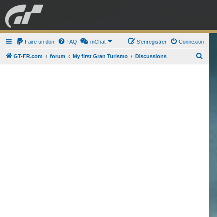
GRAN TURISMO
Faire un don
FAQ
mChat
FORUM
S’enregistrer
Connexion
R
GT-FR.com
forum
My first Gran Turismo
Discussions
e
ESPORT
BOUTIQUE
c
h
e
r
c
h
e
r