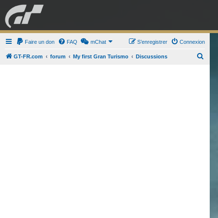
GRAN TURISMO
Faire un don
FAQ
mChat
FORUM
S’enregistrer
Connexion
R
GT-FR.com
forum
My first Gran Turismo
Discussions
e
ESPORT
BOUTIQUE
c
h
e
r
c
h
e
r