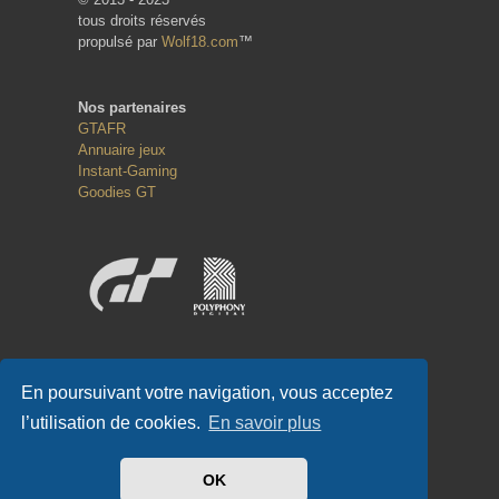
tous droits réservés
propulsé par
Wolf18.com
™
Nos partenaires
GTAFR
Annuaire jeux
Instant-Gaming
Goodies GT
Réseaux sociaux
En poursuivant votre navigation, vous acceptez
l’utilisation de cookies.
En savoir plus
OK
#GT-FR.COM
✌
#GTFR