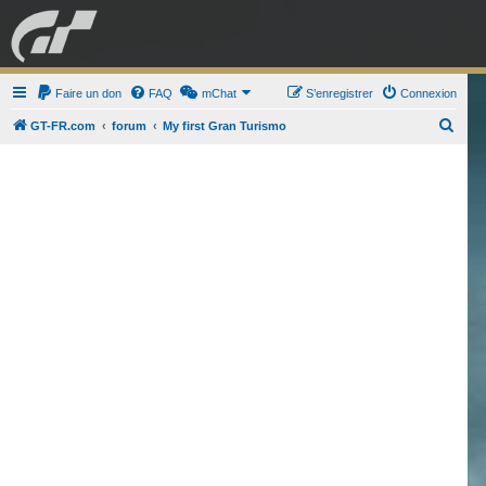
GRAN TURISMO
Faire un don
FAQ
mChat
FORUM
S’enregistrer
Connexion
R
GT-FR.com
forum
My first Gran Turismo
e
ESPORT
BOUTIQUE
c
h
e
r
c
h
e
r