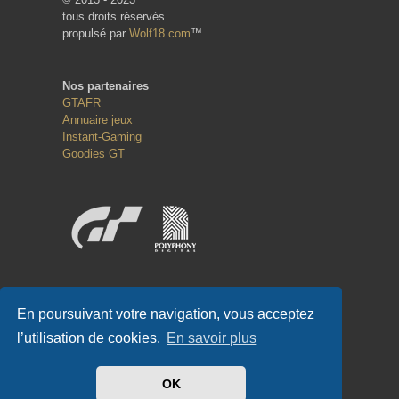
tous droits réservés
propulsé par
Wolf18.com
™
Nos partenaires
GTAFR
Annuaire jeux
Instant-Gaming
Goodies GT
Réseaux sociaux
En poursuivant votre navigation, vous acceptez
l’utilisation de cookies.
En savoir plus
OK
#GT-FR.COM
✌
#GTFR