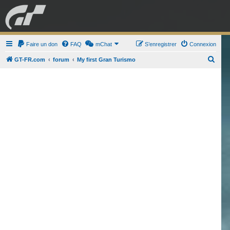
GRAN TURISMO
Faire un don
FAQ
mChat
FORUM
S’enregistrer
Connexion
R
GT-FR.com
forum
My first Gran Turismo
e
ESPORT
BOUTIQUE
c
h
e
r
c
h
e
r