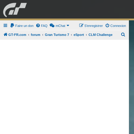
GRAN TURISMO
Faire un don
FAQ
mChat
FORUM
S’enregistrer
Connexion
R
GT-FR.com
forum
Gran Turismo 7
eSport
CLM Challenge
e
ESPORT
BOUTIQUE
c
h
e
r
c
h
e
r