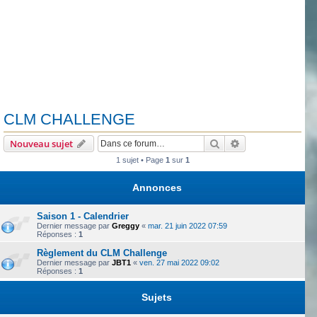
CLM CHALLENGE
Rechercher
Recherche avanc
Nouveau sujet
1 sujet • Page
1
sur
1
Annonces
Saison 1 - Calendrier
Dernier message par
Greggy
«
mar. 21 juin 2022 07:59
Réponses :
1
Règlement du CLM Challenge
Dernier message par
JBT1
«
ven. 27 mai 2022 09:02
Réponses :
1
Sujets