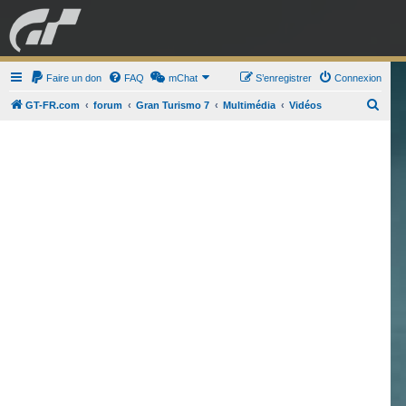
GRAN TURISMO
Faire un don
FAQ
mChat
FORUM
S’enregistrer
Connexion
R
GT-FR.com
forum
Gran Turismo 7
Multimédia
Vidéos
e
ESPORT
BOUTIQUE
c
h
e
r
c
h
e
r