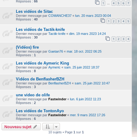
Réponses :
66
1
4
5
6
7
…
Les vidéos de Sitac
Dernier message par
COMANCHE37
«
lun. 20 mars 2023 00:04
Réponses :
40
1
2
3
4
5
Les vidéos de Tactik-knife
Dernier message par
Tactik-knife
«
dim. 19 mars 2023 14:24
Réponses :
30
1
2
3
4
(Vidéos) fire
Dernier message par
Gaetan76
«
mar. 18 oct. 2022 06:25
Réponses :
1
Les vidéos de Aymeric King
Dernier message par
Aymeric
«
sam. 25 juin 2022 18:37
Réponses :
8
Vidéos de BenflasherBZH
Dernier message par
BenflasherBZH
«
sam. 25 juin 2022 10:47
Réponses :
3
une video de olife
Dernier message par
Fastwinder
«
lun. 6 juin 2022 11:23
Réponses :
2
Les vidéos de TontonAyo
Dernier message par
Fastwinder
«
mer. 9 mars 2022 17:26
Réponses :
6
Nouveau sujet
10 sujets • Page
1
sur
1