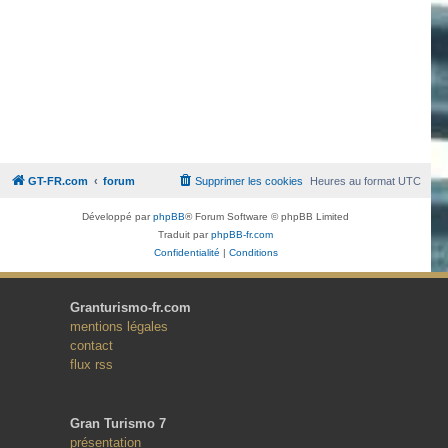
GT-FR.com
forum
Supprimer les cookies
Heures au format
UTC
Développé par
phpBB
® Forum Software © phpBB Limited
Traduit par
phpBB-fr.com
Confidentialité
|
Conditions
Granturismo-fr.com
mentions légales
contact
flux rss
Gran Turismo 7
présentation