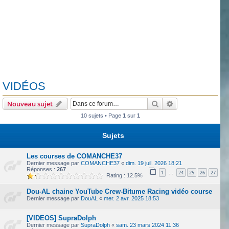
VIDÉOS
Rechercher
Recherche avanc
Nouveau sujet
10 sujets • Page
1
sur
1
Sujets
Les courses de COMANCHE37
Dernier message par
COMANCHE37
«
dim. 19 juil. 2026 18:21
Réponses :
267
1
24
25
26
27
…
Rating : 12.5%
Dou-AL chaine YouTube Crew-Bitume Racing vidéo course
Dernier message par
DouAL
«
mer. 2 avr. 2025 18:53
[VIDEOS] SupraDolph
Dernier message par
SupraDolph
«
sam. 23 mars 2024 11:36