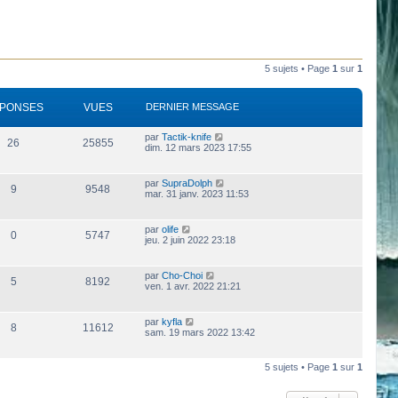
5 sujets • Page
1
sur
1
PONSES
VUES
DERNIER MESSAGE
par
Tactik-knife
26
25855
dim. 12 mars 2023 17:55
par
SupraDolph
9
9548
mar. 31 janv. 2023 11:53
par
olife
0
5747
jeu. 2 juin 2022 23:18
par
Cho-Choi
5
8192
ven. 1 avr. 2022 21:21
par
kyfla
8
11612
sam. 19 mars 2022 13:42
5 sujets • Page
1
sur
1