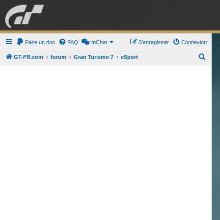
GRAN TURISMO
Faire un don
FAQ
mChat
FORUM
S’enregistrer
Connexion
R
GT-FR.com
forum
Gran Turismo 7
eSport
e
ESPORT
BOUTIQUE
c
h
e
r
c
h
e
r