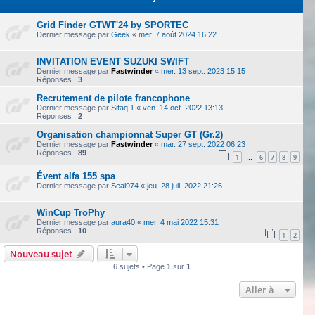
Grid Finder GTWT'24 by SPORTEC
Dernier message par
Geek
«
mer. 7 août 2024 16:22
INVITATION EVENT SUZUKI SWIFT
Dernier message par
Fastwinder
«
mer. 13 sept. 2023 15:15
Réponses :
3
Recrutement de pilote francophone
Dernier message par
Sitaq 1
«
ven. 14 oct. 2022 13:13
Réponses :
2
Organisation championnat Super GT (Gr.2)
Dernier message par
Fastwinder
«
mar. 27 sept. 2022 06:23
Réponses :
89
1
6
7
8
9
…
Évent alfa 155 spa
Dernier message par
Seal974
«
jeu. 28 juil. 2022 21:26
WinCup TroPhy
Dernier message par
aura40
«
mer. 4 mai 2022 15:31
Réponses :
10
1
2
Nouveau sujet
6 sujets • Page
1
sur
1
Aller à