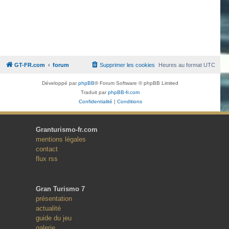
GT-FR.com
forum
Supprimer les cookies
Heures au format
UTC
Développé par
phpBB
® Forum Software © phpBB Limited
Traduit par
phpBB-fr.com
Confidentialité
|
Conditions
Granturismo-fr.com
mentions légales
contact
flux rss
Gran Turismo 7
présentation
actualité
guide du jeu
galerie