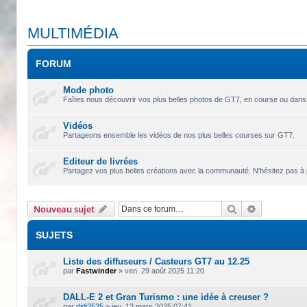
MULTIMÉDIA
FORUM
Mode photo
Faîtes nous découvrir vos plus belles photos de GT7, en course ou dans
Vidéos
Partageons ensemble les vidéos de nos plus belles courses sur GT7.
Editeur de livrées
Partagez vos plus belles créations avec la communauté. N'hésitez pas à 
Rechercher
Recherche 
Nouveau sujet
SUJETS
Liste des diffuseurs / Casteurs GT7 au 12.25
par
Fastwinder
»
ven. 29 août 2025 11:20
DALL-E 2 et Gran Turismo : une idée à creuser ?
par
didi2525
»
jeu. 13 mars 2025 07:41