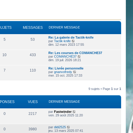
SUJETS
MESSAGES
DERNIER MESSAGE
Re: La galerie de Tactik-knife
5
53
V
par
Tactik-knife
o
dim. 12 mars 2023 17:55
i
r
Re: Les courses de COMANCHE37
10
433
l
V
par
COMANCHE37
e
o
dim. 19 juil. 2026 18:21
d
i
e
r
Re: Livrée personnelle
r
7
110
l
V
par
gnanvofredy
n
e
o
mer. 15 oct. 2025 17:33
i
d
i
e
e
r
r
r
l
m
n
9 sujets • Page
1
sur
1
e
e
i
d
s
e
e
s
r
r
a
PONSES
VUES
DERNIER MESSAGE
m
n
g
e
i
e
s
e
par
Fastwinder
s
0
2217
r
ven. 29 août 2025 11:20
a
m
g
e
e
s
par
didi2525
s
0
3980
jeu. 13 mars 2025 07:41
a