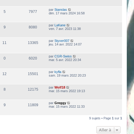
g
e
par
Stanslas
5
7977
dim. 17 mars 2024 16:58
par
LaKane
9
8080
ven. 7 avr. 2023 11:38
par
Styxer007
11
13365
jeu. 14 avr. 2022 14:07
par
CGR-Swiss
0
6020
mar. 5 avr. 2022 20:34
par
kyfla
12
15501
sam. 19 mars 2022 20:23
par
Wolf18
8
12175
mar. 15 mars 2022 19:13
par
Greggy
9
11809
mar. 15 mars 2022 11:33
9 sujets • Page
1
sur
1
Aller à