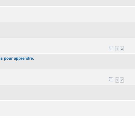
1
2
ns pour apprendre.
1
2