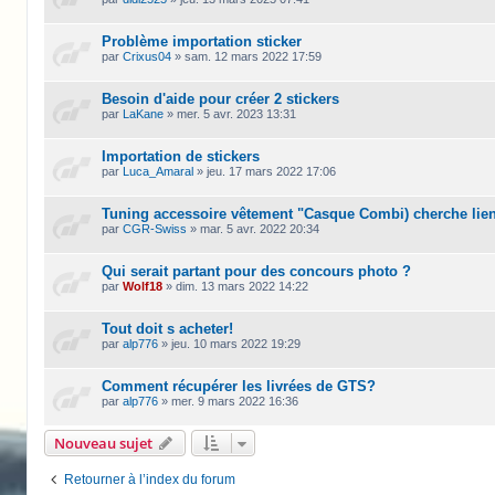
Problème importation sticker
par
Crixus04
»
sam. 12 mars 2022 17:59
Besoin d'aide pour créer 2 stickers
par
LaKane
»
mer. 5 avr. 2023 13:31
Importation de stickers
par
Luca_Amaral
»
jeu. 17 mars 2022 17:06
Tuning accessoire vêtement "Casque Combi) cherche lie
par
CGR-Swiss
»
mar. 5 avr. 2022 20:34
Qui serait partant pour des concours photo ?
par
Wolf18
»
dim. 13 mars 2022 14:22
Tout doit s acheter!
par
alp776
»
jeu. 10 mars 2022 19:29
Comment récupérer les livrées de GTS?
par
alp776
»
mer. 9 mars 2022 16:36
Nouveau sujet
Retourner à l’index du forum