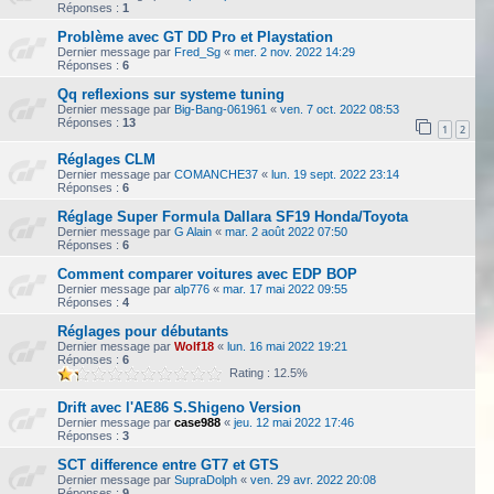
Réponses :
1
Problème avec GT DD Pro et Playstation
Dernier message par
Fred_Sg
«
mer. 2 nov. 2022 14:29
Réponses :
6
Qq reflexions sur systeme tuning
Dernier message par
Big-Bang-061961
«
ven. 7 oct. 2022 08:53
Réponses :
13
1
2
Réglages CLM
Dernier message par
COMANCHE37
«
lun. 19 sept. 2022 23:14
Réponses :
6
Réglage Super Formula Dallara SF19 Honda/Toyota
Dernier message par
G Alain
«
mar. 2 août 2022 07:50
Réponses :
6
Comment comparer voitures avec EDP BOP
Dernier message par
alp776
«
mar. 17 mai 2022 09:55
Réponses :
4
Réglages pour débutants
Dernier message par
Wolf18
«
lun. 16 mai 2022 19:21
Réponses :
6
Rating : 12.5%
Drift avec l'AE86 S.Shigeno Version
Dernier message par
case988
«
jeu. 12 mai 2022 17:46
Réponses :
3
SCT difference entre GT7 et GTS
Dernier message par
SupraDolph
«
ven. 29 avr. 2022 20:08
Réponses :
9