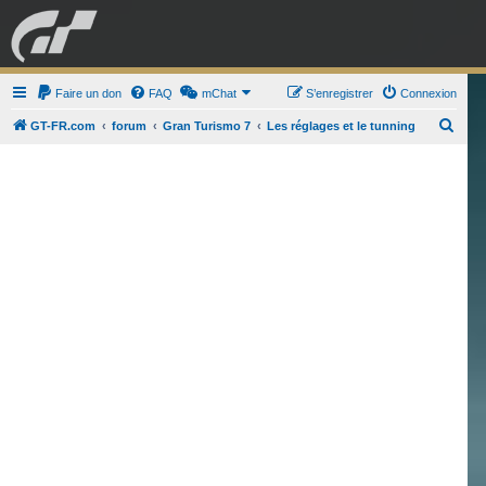
GRAN TURISMO
Faire un don
FAQ
mChat
FORUM
S’enregistrer
Connexion
R
GT-FR.com
forum
Gran Turismo 7
Les réglages et le tunning
e
ESPORT
BOUTIQUE
c
h
e
r
c
h
e
r