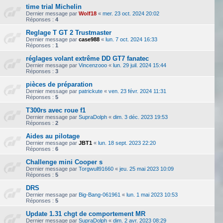
time trial Michelin
Dernier message par
Wolf18
«
mer. 23 oct. 2024 20:02
Réponses :
4
Reglage T GT 2 Trustmaster
Dernier message par
case988
«
lun. 7 oct. 2024 16:33
Réponses :
1
réglages volant extrême DD GT7 fanatec
Dernier message par
Vincenzooo
«
lun. 29 juil. 2024 15:44
Réponses :
3
pièces de préparation
Dernier message par
patrickute
«
ven. 23 févr. 2024 11:31
Réponses :
5
T300rs avec roue f1
Dernier message par
SupraDolph
«
dim. 3 déc. 2023 19:53
Réponses :
2
Aides au pilotage
Dernier message par
JBT1
«
lun. 18 sept. 2023 22:20
Réponses :
6
Challenge mini Cooper s
Dernier message par
Torgwull91660
«
jeu. 25 mai 2023 10:09
Réponses :
5
DRS
Dernier message par
Big-Bang-061961
«
lun. 1 mai 2023 10:53
Réponses :
5
Update 1.31 chgt de comportement MR
Dernier message par
SupraDolph
«
dim. 2 avr. 2023 08:29