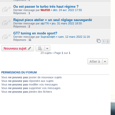
Ou est passer le turbo trés haut régime ?
Dernier message par
Wolf18
«
dim. 24 avr. 2022 17:55
Réponses :
1
Rajout piece atelier = un seul réglage sauvegardė
Dernier message par
alp776
«
jeu. 31 mars 2022 18:55
Réponses :
2
GT7 tuning en mode sport?
Dernier message par
SupraDolph
«
sam. 12 mars 2022 11:16
Réponses :
11
1
2
Nouveau sujet
23 sujets • Page
1
sur
1
Aller à
PERMISSIONS DU FORUM
Vous
ne pouvez pas
poster de nouveaux sujets
Vous
ne pouvez pas
répondre aux sujets
Vous
ne pouvez pas
modifier vos messages
Vous
ne pouvez pas
supprimer vos messages
Vous
ne pouvez pas
joindre des fichiers