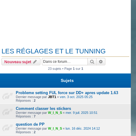
LES RÉGLAGES ET LE TUNNING
Rechercher
Recherche avanc
Nouveau sujet
23 sujets • Page
1
sur
1
Sujets
Probleme setting FUL force sur DD+ apres update 1.63
Dernier message par
JBT1
«
ven. 3 oct. 2025 05:25
Réponses :
2
Comment classer les stickers
Dernier message par
W_I_N_S
«
mer. 9 juil. 2025 10:51
Réponses :
7
question de PP
Dernier message par
W_I_N_S
«
lun. 16 déc. 2024 14:12
Réponses :
2