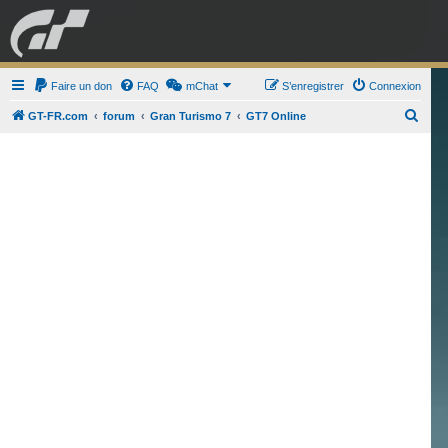
GRAN TURISMO
Faire un don
FAQ
mChat
FORUM
S’enregistrer
Connexion
R
GT-FR.com
forum
Gran Turismo 7
GT7 Online
e
ESPORT
BOUTIQUE
c
h
e
r
c
h
e
r