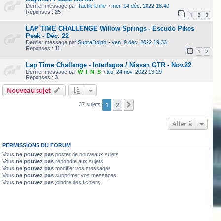
Dernier message par
Tactik-knife
«
mer. 14 déc. 2022 18:40
Réponses :
25
1
2
3
LAP TIME CHALLENGE Willow Springs - Escudo Pikes
Peak - Déc. 22
Dernier message par
SupraDolph
«
ven. 9 déc. 2022 19:33
Réponses :
11
1
2
Lap Time Challenge - Interlagos / Nissan GTR - Nov.22
Dernier message par
W_I_N_S
«
jeu. 24 nov. 2022 13:29
Réponses :
3
Nouveau sujet
1
2
Suivante
37 sujets
Aller à
PERMISSIONS DU FORUM
Vous
ne pouvez pas
poster de nouveaux sujets
Vous
ne pouvez pas
répondre aux sujets
Vous
ne pouvez pas
modifier vos messages
Vous
ne pouvez pas
supprimer vos messages
Vous
ne pouvez pas
joindre des fichiers