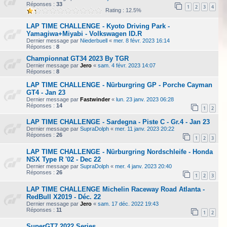
Réponses :
33
1
2
3
4
Rating : 12.5%
LAP TIME CHALLENGE - Kyoto Driving Park -
Yamagiwa+Miyabi - Volkswagen ID.R
Dernier message par
Niederbuell
«
mer. 8 févr. 2023 16:14
Réponses :
8
Championnat GT34 2023 By TGR
Dernier message par
Jero
«
sam. 4 févr. 2023 14:07
Réponses :
8
LAP TIME CHALLENGE - Nürburgring GP - Porche Cayman
GT4 - Jan 23
Dernier message par
Fastwinder
«
lun. 23 janv. 2023 06:28
Réponses :
14
1
2
LAP TIME CHALLENGE - Sardegna - Piste C - Gr.4 - Jan 23
Dernier message par
SupraDolph
«
mer. 11 janv. 2023 20:22
Réponses :
26
1
2
3
LAP TIME CHALLENGE - Nürburgring Nordschleife - Honda
NSX Type R '02 - Dec 22
Dernier message par
SupraDolph
«
mer. 4 janv. 2023 20:40
Réponses :
26
1
2
3
LAP TIME CHALLENGE Michelin Raceway Road Atlanta -
RedBull X2019 - Déc. 22
Dernier message par
Jero
«
sam. 17 déc. 2022 19:43
Réponses :
11
1
2
SuperGT7 2022 Series