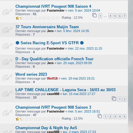
Championnat IVRT Peugeot 908 Saison 4
Dernier message par
Fastwinder
«
ven. 5 avr. 2024 10:04
Réponses :
61
1
4
5
6
7
…
Rating : 12.5%
37 Tours Anniversaire Maijin Team
Dernier message par
Jero
«
lun. 5 févr. 2024 14:35
Réponses :
7
🟢 Swiss Racing E-Sport VS GTFR 🟢
Dernier message par
Fastwinder
«
mer. 22 nov. 2023 11:15
Réponses :
4
D - Day Qualification officielle French Tour
Dernier message par
Jero
«
lun. 25 sept. 2023 09:09
Réponses :
6
Word series 2023
Dernier message par
Wolf18
«
ven. 19 mai 2023 19:21
Réponses :
4
LAP TIME CHALLENGE - Laguna Seca - 16/03 au 30/03
Dernier message par
case988
«
lun. 15 mai 2023 17:27
Réponses :
10
1
2
Championnat IVRT Peugeot 908 Saison 3
Dernier message par
Fastwinder
«
mer. 5 avr. 2023 16:51
Réponses :
47
1
2
3
4
5
Rating : 12.5%
Championnat Day & Nigth by AeS
Dernier message par
case988
«
jeu. 2 mars 2023 17:23