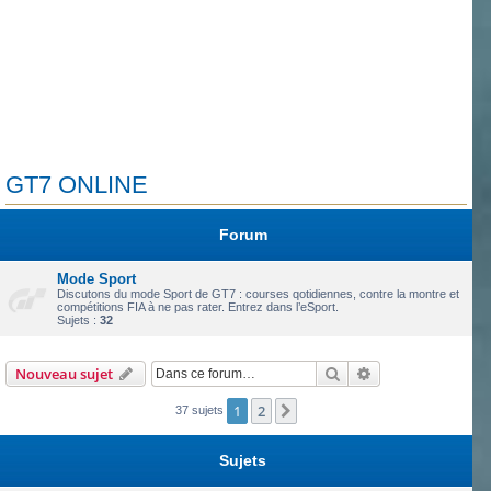
GT7 ONLINE
Forum
Mode Sport
Discutons du mode Sport de GT7 : courses qotidiennes, contre la montre et
compétitions FIA à ne pas rater. Entrez dans l’eSport.
Sujets :
32
Rechercher
Recherche avanc
Nouveau sujet
1
2
Suivante
37 sujets
Sujets