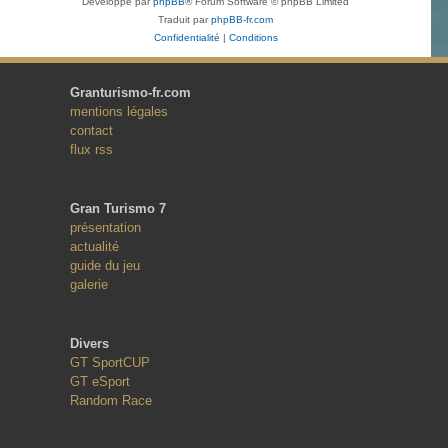
Développé par
phpBB
® Forum Software © phpBB Limited
Traduit par
phpBB-fr.com
Confidentialité
|
Conditions
Granturismo-fr.com
mentions légales
contact
flux rss
Gran Turismo 7
présentation
actualité
guide du jeu
galerie
Divers
GT SportCUP
GT eSport
Random Race