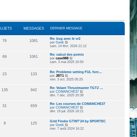
SUJETS
MESSAGES
DERNIER MESSAGE
Re: bug avec le vr2
76
1081
V
par
Geek
o
sam. 14 févr. 2026 21:12
i
r
Re: calcul des points
69
1061
l
V
par
case988
e
o
sam. 3 mai 2025 16:50
d
i
e
r
r
Re: Probleme setting FUL forc…
l
23
133
n
V
par
JBT1
e
i
o
ven. 3 oct. 2025 05:25
d
e
i
e
r
r
r
Re: Volant Thrustmaster TGT2 …
135
942
m
l
n
V
par
COMANCHE37
e
e
i
o
dim. 7 déc. 2025 20:38
s
d
e
i
s
e
r
r
Re: Les courses de COMANCHE37
a
r
31
659
m
l
V
par
COMANCHE37
g
n
e
e
o
dim. 19 juil. 2026 18:21
e
i
s
d
i
e
s
e
r
r
a
r
Grid Finder GTWT'24 by SPORTEC
l
9
125
m
g
n
V
par
Geek
e
e
e
i
o
mer. 7 août 2024 16:22
d
s
e
i
e
s
r
r
r