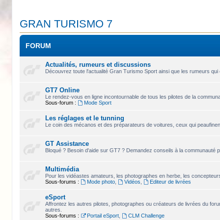
GRAN TURISMO 7
FORUM
Actualités, rumeurs et discussions
Découvrez toute l'actualité Gran Turismo Sport ainsi que les rumeurs qui 
GT7 Online
Le rendez-vous en ligne incontournable de tous les pilotes de la commun
Sous-forum :
Mode Sport
Les réglages et le tunning
Le coin des mécanos et des préparateurs de voitures, ceux qui peaufinent
GT Assistance
Bloqué ? Besoin d'aide sur GT7 ? Demandez conseils à la communauté pou
Multimédia
Pour les vidéastes amateurs, les photographes en herbe, les concepteurs 
Sous-forums :
Mode photo
,
Vidéos
,
Editeur de livrées
eSport
Affrontez les autres pilotes, photographes ou créateurs de livrées du for
autres.
Sous-forums :
Portail eSport
,
CLM Challenge