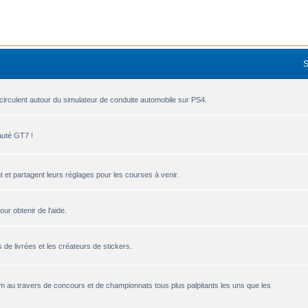
circulent autour du simulateur de conduite automobile sur PS4.
auté GT7 !
 et partagent leurs réglages pour les courses à venir.
r obtenir de l'aide.
de livrées et les créateurs de stickers.
um au travers de concours et de championnats tous plus palpitants les uns que les