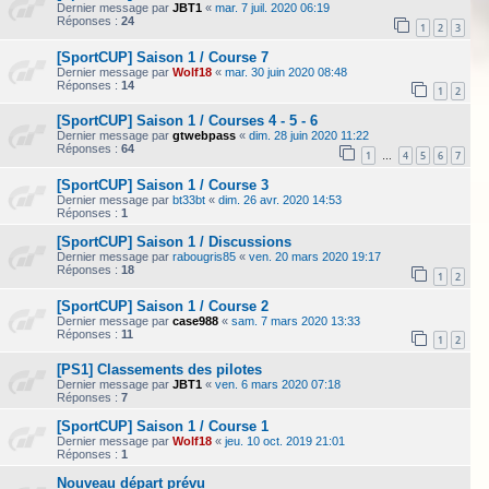
Dernier message par
JBT1
«
mar. 7 juil. 2020 06:19
Réponses :
24
1
2
3
[SportCUP] Saison 1 / Course 7
Dernier message par
Wolf18
«
mar. 30 juin 2020 08:48
Réponses :
14
1
2
[SportCUP] Saison 1 / Courses 4 - 5 - 6
Dernier message par
gtwebpass
«
dim. 28 juin 2020 11:22
Réponses :
64
1
4
5
6
7
…
[SportCUP] Saison 1 / Course 3
Dernier message par
bt33bt
«
dim. 26 avr. 2020 14:53
Réponses :
1
[SportCUP] Saison 1 / Discussions
Dernier message par
rabougris85
«
ven. 20 mars 2020 19:17
Réponses :
18
1
2
[SportCUP] Saison 1 / Course 2
Dernier message par
case988
«
sam. 7 mars 2020 13:33
Réponses :
11
1
2
[PS1] Classements des pilotes
Dernier message par
JBT1
«
ven. 6 mars 2020 07:18
Réponses :
7
[SportCUP] Saison 1 / Course 1
Dernier message par
Wolf18
«
jeu. 10 oct. 2019 21:01
Réponses :
1
Nouveau départ prévu