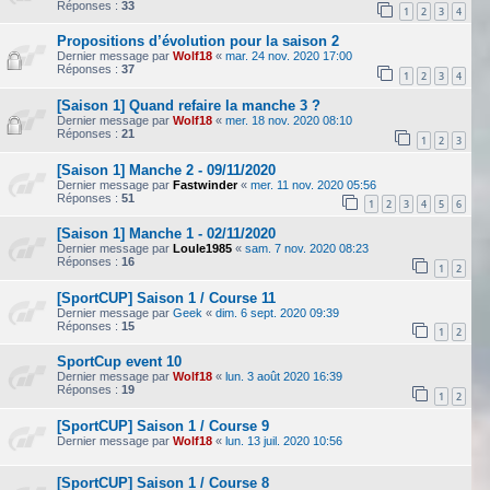
Réponses :
33
1
2
3
4
Propositions d’évolution pour la saison 2
Dernier message par
Wolf18
«
mar. 24 nov. 2020 17:00
Réponses :
37
1
2
3
4
[Saison 1] Quand refaire la manche 3 ?
Dernier message par
Wolf18
«
mer. 18 nov. 2020 08:10
Réponses :
21
1
2
3
[Saison 1] Manche 2 - 09/11/2020
Dernier message par
Fastwinder
«
mer. 11 nov. 2020 05:56
Réponses :
51
1
2
3
4
5
6
[Saison 1] Manche 1 - 02/11/2020
Dernier message par
Loule1985
«
sam. 7 nov. 2020 08:23
Réponses :
16
1
2
[SportCUP] Saison 1 / Course 11
Dernier message par
Geek
«
dim. 6 sept. 2020 09:39
Réponses :
15
1
2
SportCup event 10
Dernier message par
Wolf18
«
lun. 3 août 2020 16:39
Réponses :
19
1
2
[SportCUP] Saison 1 / Course 9
Dernier message par
Wolf18
«
lun. 13 juil. 2020 10:56
[SportCUP] Saison 1 / Course 8