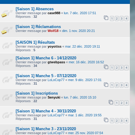
[Saison 1] Absences
Dernier message par
case988
«
lun. 7 déc. 2020 17:51
Réponses :
32
1
2
3
4
[Saison 1] Réclamations
Dernier message par
Wolf18
«
dim. 1 nov. 2020 20:21
[SAISON 1] Résultats
Dernier message par
yoyottss
«
mar. 22 déc. 2020 19:11
Réponses :
5
[Saison 1] Manche 6 - 14/12/2020
Dernier message par
gtwebpass
«
mer. 16 déc. 2020 16:52
Réponses :
34
1
2
3
4
[Saison 1] Manche 5 - 07/12/2020
Dernier message par
LoLoCop77
«
mer. 9 déc. 2020 17:01
Réponses :
31
1
2
3
4
[Saison 1] Inscriptions
Dernier message par
Senyuki
«
lun. 7 déc. 2020 15:10
Réponses :
22
1
2
3
[Saison 1] Manche 4 - 30/11/2020
Dernier message par
LoLoCop77
«
mar. 1 déc. 2020 19:55
Réponses :
31
1
2
3
4
[Saison 1] Manche 3 - 23/11/2020
Dernier message par
LoLoCop77
«
mer. 25 nov. 2020 07:54