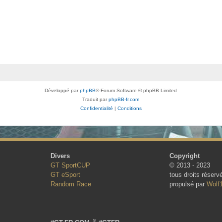
Développé par
phpBB
® Forum Software © phpBB Limited
Traduit par
phpBB-fr.com
Confidentialité
|
Conditions
Divers
Copyright
GT SportCUP
© 2013 - 2023
GT eSport
tous droits réserv
Random Race
propulsé par
Wolf