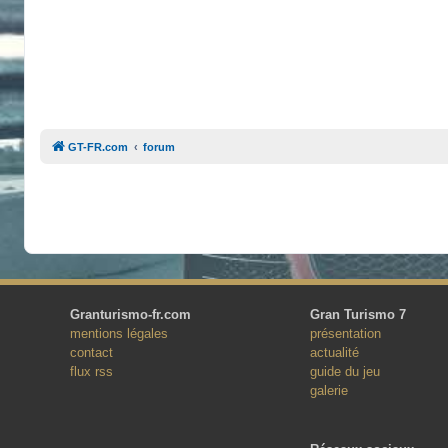
GT-FR.com
forum
Granturismo-fr.com
Gran Turismo 7
mentions légales
présentation
contact
actualité
flux rss
guide du jeu
galerie