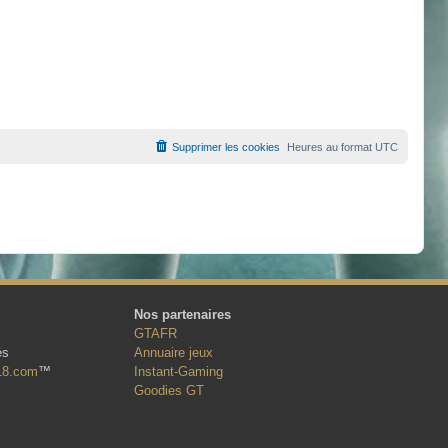
Supprimer les cookies
Heures au format
UTC
Nos partenaires
GTAFR
és
Annuaire jeux
18.com
™
Instant-Gaming
Goodies GT