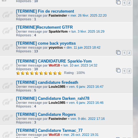
Réponses :
10
1
2
[TERMINE] Fin de recrutement
Dernier message par
Fastwinder
«
mer. 26 févr. 2025 22:20
Réponses :
1
[TERMINE]Recrutement GTFR
Dernier message par
SparkleYom
«
lun. 3 févr. 2025 16:29
Réponses :
4
[TERMINE] come back yoyottss
Dernier message par
yoyottss
«
dim. 11 juin 2023 18:42
Réponses :
13
1
2
[TERMINE] CANDIDATURE Sparkle-Yom
Dernier message par
Wolf18
«
lun. 10 avr. 2023 14:32
Réponses :
10
1
2
Rating : 100%
[TERMINE] candidature firedeath
Dernier message par
Loule1985
«
ven. 6 janv. 2023 16:47
Réponses :
5
[TERMINE] Candidature Darken_rahl78
Dernier message par
Loule1985
«
ven. 6 janv. 2023 16:46
Réponses :
4
[TERMINE] Candidature Rogers
Dernier message par
Fastwinder
«
ven. 9 déc. 2022 17:16
Réponses :
3
[TERMINE] Candidature Tarmac_77
Dernier message par
Wolf18
«
mer. 26 oct. 2022 19:31