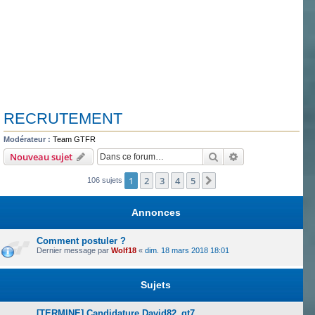
RECRUTEMENT
Modérateur :
Team GTFR
Rechercher
Recherche avanc
Nouveau sujet
1
2
3
4
5
Suivante
106 sujets
Annonces
Comment postuler ?
Dernier message par
Wolf18
«
dim. 18 mars 2018 18:01
Sujets
[TERMINE] Candidature David82_gt7