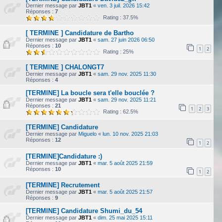
Dernier message par
JBT1
«
ven. 3 juil. 2026 15:42
Réponses :
7
Rating : 37.5%
[ TERMINE ] Candidature de Bartho
Dernier message par
JBT1
«
sam. 27 juin 2026 06:50
Réponses :
10
1
2
Rating : 25%
[ TERMINE ] CHALONGT7
Dernier message par
JBT1
«
sam. 29 nov. 2025 11:30
Réponses :
4
[TERMINE] La boucle sera t'elle bouclée ?
Dernier message par
JBT1
«
sam. 29 nov. 2025 11:21
Réponses :
21
1
2
3
Rating : 62.5%
[TERMINE] Candidature
Dernier message par
Miguelo
«
lun. 10 nov. 2025 21:03
Réponses :
12
1
2
[TERMINE]Candidature :)
Dernier message par
JBT1
«
mar. 5 août 2025 21:59
Réponses :
10
1
2
[TERMINE] Recrutement
Dernier message par
JBT1
«
mar. 5 août 2025 21:57
Réponses :
9
[TERMINE] Candidature Shumi_du_54
Dernier message par
JBT1
«
dim. 25 mai 2025 15:11