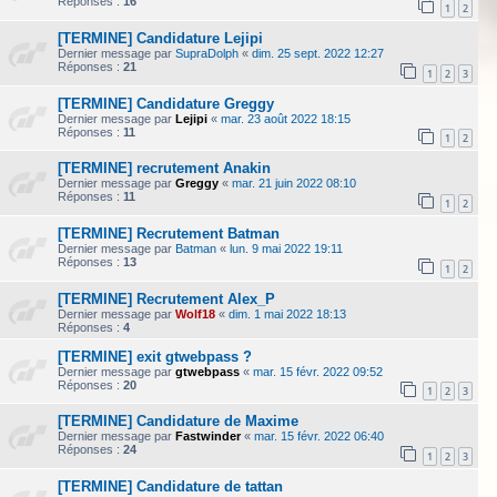
Réponses :
16
1
2
[TERMINE] Candidature Lejipi
Dernier message par
SupraDolph
«
dim. 25 sept. 2022 12:27
Réponses :
21
1
2
3
[TERMINE] Candidature Greggy
Dernier message par
Lejipi
«
mar. 23 août 2022 18:15
Réponses :
11
1
2
[TERMINE] recrutement Anakin
Dernier message par
Greggy
«
mar. 21 juin 2022 08:10
Réponses :
11
1
2
[TERMINE] Recrutement Batman
Dernier message par
Batman
«
lun. 9 mai 2022 19:11
Réponses :
13
1
2
[TERMINE] Recrutement Alex_P
Dernier message par
Wolf18
«
dim. 1 mai 2022 18:13
Réponses :
4
[TERMINE] exit gtwebpass ?
Dernier message par
gtwebpass
«
mar. 15 févr. 2022 09:52
Réponses :
20
1
2
3
[TERMINE] Candidature de Maxime
Dernier message par
Fastwinder
«
mar. 15 févr. 2022 06:40
Réponses :
24
1
2
3
[TERMINE] Candidature de tattan