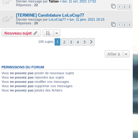
Dernier message par
Tattan
«
lun. 11 oct. 2021 17:52
Réponses :
22
1
2
3
[TERMINE] Candidature LoLoCop77
Dernier message par
LoLoCop77
«
lun. 11 janv. 2021 18:15
Réponses :
20
1
2
3
Nouveau sujet
1
2
3
4
5
Suivante
106 sujets
Aller à
PERMISSIONS DU FORUM
Vous
ne pouvez pas
poster de nouveaux sujets
Vous
ne pouvez pas
répondre aux sujets
Vous
ne pouvez pas
modifier vos messages
Vous
ne pouvez pas
supprimer vos messages
Vous
ne pouvez pas
joindre des fichiers