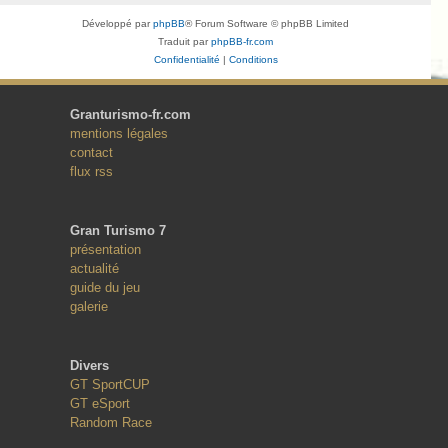
Développé par
phpBB
® Forum Software © phpBB Limited
Traduit par
phpBB-fr.com
Confidentialité
|
Conditions
Granturismo-fr.com
mentions légales
contact
flux rss
Gran Turismo 7
présentation
actualité
guide du jeu
galerie
Divers
GT SportCUP
GT eSport
Random Race