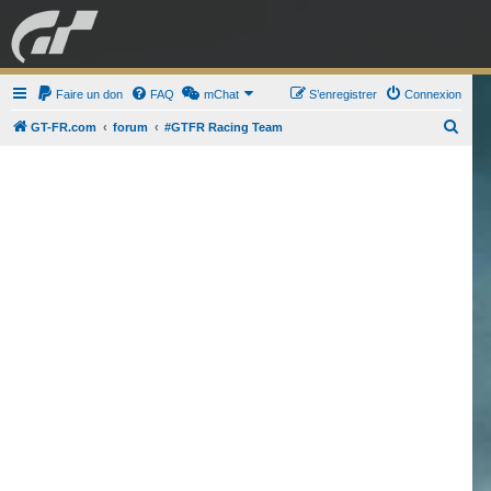
GRAN TURISMO
Faire un don
FAQ
mChat
FORUM
S’enregistrer
Connexion
R
GT-FR.com
forum
#GTFR Racing Team
e
ESPORT
BOUTIQUE
c
h
e
r
c
h
e
r