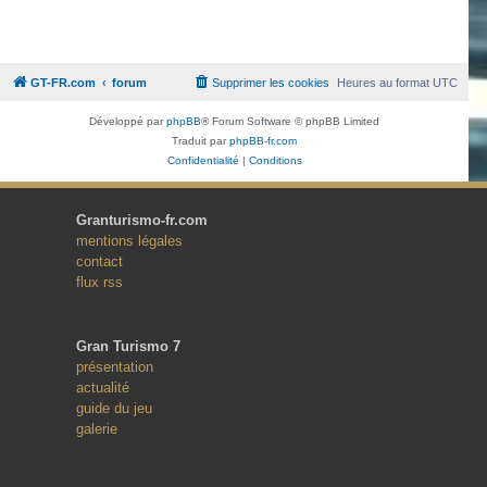
GT-FR.com
forum
Supprimer les cookies
Heures au format
UTC
Développé par
phpBB
® Forum Software © phpBB Limited
Traduit par
phpBB-fr.com
Confidentialité
|
Conditions
Granturismo-fr.com
mentions légales
contact
flux rss
Gran Turismo 7
présentation
actualité
guide du jeu
galerie