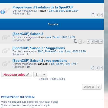
Propositions d’évolution de la SportCUP
Dernier message par
Tattan
«
sam. 23 sept. 2023 12:24
Réponses :
12
1
2
Sujets
[SportCUP] Saison 2
Dernier message par
Jero
«
mer. 22 déc. 2021 17:39
Réponses :
92
1
7
8
9
10
…
[SportCUP] Saison 2 : Suggestions
Dernier message par
BKC_Forkas06
«
mar. 9 nov. 2021 23:20
Réponses :
4
[SportCUP] Saison 2 : vos questions
Dernier message par
case988
«
lun. 18 oct. 2021 17:17
Réponses :
10
1
2
Nouveau sujet
3 sujets • Page
1
sur
1
Aller à
PERMISSIONS DU FORUM
Vous
ne pouvez pas
poster de nouveaux sujets
Vous
ne pouvez pas
répondre aux sujets