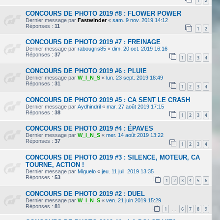
1
2
CONCOURS DE PHOTO 2019 #8 : FLOWER POWER
Dernier message par
Fastwinder
«
sam. 9 nov. 2019 14:12
Réponses :
11
1
2
CONCOURS DE PHOTO 2019 #7 : FREINAGE
Dernier message par
rabougris85
«
dim. 20 oct. 2019 16:16
Réponses :
37
1
2
3
4
CONCOURS DE PHOTO 2019 #6 : PLUIE
Dernier message par
W_I_N_S
«
lun. 23 sept. 2019 18:49
Réponses :
31
1
2
3
4
CONCOURS DE PHOTO 2019 #5 : CA SENT LE CRASH
Dernier message par
Aydhindril
«
mar. 27 août 2019 17:15
Réponses :
38
1
2
3
4
CONCOURS DE PHOTO 2019 #4 : ÉPAVES
Dernier message par
W_I_N_S
«
mer. 14 août 2019 13:22
Réponses :
37
1
2
3
4
CONCOURS DE PHOTO 2019 #3 : SILENCE, MOTEUR, CA
TOURNE, ACTION !
Dernier message par
Miguelo
«
jeu. 11 juil. 2019 13:35
Réponses :
53
1
2
3
4
5
6
CONCOURS DE PHOTO 2019 #2 : DUEL
Dernier message par
W_I_N_S
«
ven. 21 juin 2019 15:29
Réponses :
81
1
6
7
8
9
…