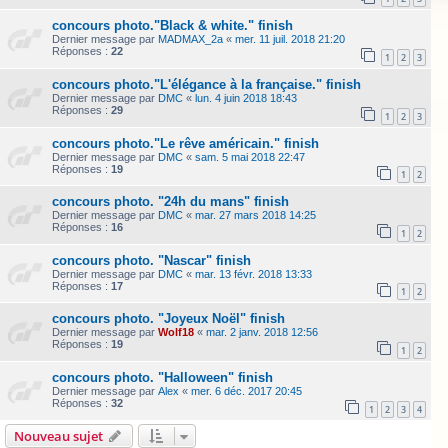
concours photo."Black & white." finish
Dernier message par
MADMAX_2a
«
mer. 11 juil. 2018 21:20
Réponses :
22
1
2
3
concours photo."L'élégance à la française." finish
Dernier message par
DMC
«
lun. 4 juin 2018 18:43
Réponses :
29
1
2
3
concours photo."Le rêve américain." finish
Dernier message par
DMC
«
sam. 5 mai 2018 22:47
Réponses :
19
1
2
concours photo. "24h du mans" finish
Dernier message par
DMC
«
mar. 27 mars 2018 14:25
Réponses :
16
1
2
concours photo. "Nascar" finish
Dernier message par
DMC
«
mar. 13 févr. 2018 13:33
Réponses :
17
1
2
concours photo. "Joyeux Noël" finish
Dernier message par
Wolf18
«
mar. 2 janv. 2018 12:56
Réponses :
19
1
2
concours photo. "Halloween" finish
Dernier message par
Alex
«
mer. 6 déc. 2017 20:45
Réponses :
32
1
2
3
4
Nouveau sujet