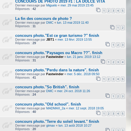
CONCOURS DE PHOTO 2019 #1 : LA DOLCE VITA
Dernier message par
Miguelo
«
mer. 29 mai 2019 23:45
Réponses :
42
1
2
3
4
5
La fin des concours de photo ?
Dernier message par
DMC
«
lun. 13 mai 2019 11:40
Réponses :
11
1
2
concours photo."Est ce gran turismo ?" finish
Dernier message par
JBT1
«
mer. 13 févr. 2019 13:55
Réponses :
29
1
2
3
concours photo."Paysages ou Macro ??". finish
Dernier message par
Fastwinder
«
lun. 21 janv. 2019 13:12
Réponses :
31
1
2
3
4
concours photo."Perdu dans la nature". finish
Dernier message par
Fastwinder
«
mer. 5 déc. 2018 09:50
Réponses :
41
1
2
3
4
5
concours photo."So British". finish
Dernier message par
DMC
«
mer. 24 oct. 2018 11:26
Réponses :
24
1
2
3
concours photo."Old school". finish
Dernier message par
MADMAX_2a
«
mer. 12 sept. 2018 19:05
Réponses :
40
1
2
3
4
5
concours photo."Terre du soleil levant." finish
Dernier message par
gtmax
«
lun. 13 août 2018 10:27
Réponses :
20
1
2
3