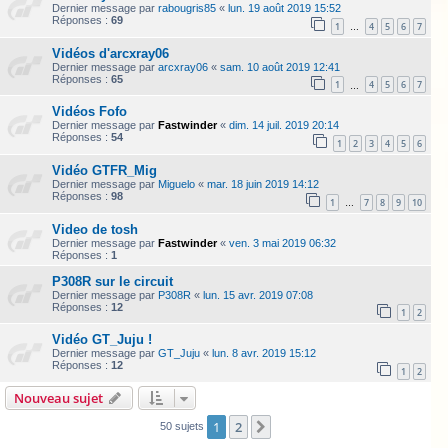
Dernier message par
rabougris85
«
lun. 19 août 2019 15:52
Réponses :
69
1
4
5
6
7
…
Vidéos d'arcxray06
Dernier message par
arcxray06
«
sam. 10 août 2019 12:41
Réponses :
65
1
4
5
6
7
…
Vidéos Fofo
Dernier message par
Fastwinder
«
dim. 14 juil. 2019 20:14
Réponses :
54
1
2
3
4
5
6
Vidéo GTFR_Mig
Dernier message par
Miguelo
«
mar. 18 juin 2019 14:12
Réponses :
98
1
7
8
9
10
…
Video de tosh
Dernier message par
Fastwinder
«
ven. 3 mai 2019 06:32
Réponses :
1
P308R sur le circuit
Dernier message par
P308R
«
lun. 15 avr. 2019 07:08
Réponses :
12
1
2
Vidéo GT_Juju !
Dernier message par
GT_Juju
«
lun. 8 avr. 2019 15:12
Réponses :
12
1
2
Nouveau sujet
1
2
Suivante
50 sujets