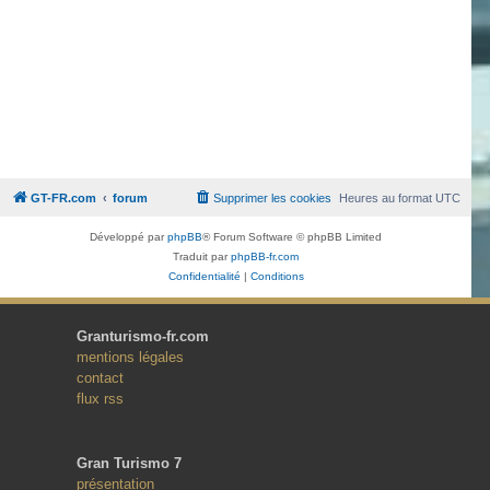
GT-FR.com
forum
Supprimer les cookies
Heures au format
UTC
Développé par
phpBB
® Forum Software © phpBB Limited
Traduit par
phpBB-fr.com
Confidentialité
|
Conditions
Granturismo-fr.com
mentions légales
contact
flux rss
Gran Turismo 7
présentation