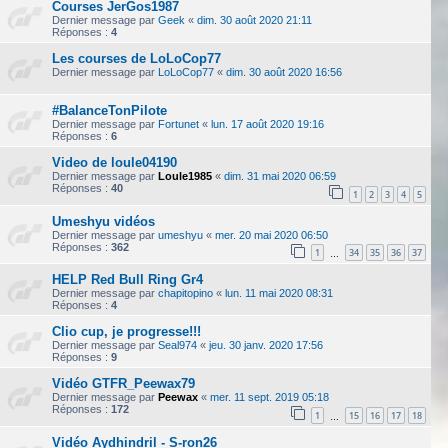
Courses JerGos1987
Dernier message par
Geek
«
dim. 30 août 2020 21:11
Réponses :
4
Les courses de LoLoCop77
Dernier message par
LoLoCop77
«
dim. 30 août 2020 16:56
#BalanceTonPilote
Dernier message par
Fortunet
«
lun. 17 août 2020 19:16
Réponses :
6
Video de loule04190
Dernier message par
Loule1985
«
dim. 31 mai 2020 06:59
Réponses :
40
1
2
3
4
5
Umeshyu vidéos
Dernier message par
umeshyu
«
mer. 20 mai 2020 06:50
Réponses :
362
1
34
35
36
37
…
HELP Red Bull Ring Gr4
Dernier message par
chapitopino
«
lun. 11 mai 2020 08:31
Réponses :
4
Clio cup, je progresse!!!
Dernier message par
Seal974
«
jeu. 30 janv. 2020 17:56
Réponses :
9
Vidéo GTFR_Peewax79
Dernier message par
Peewax
«
mer. 11 sept. 2019 05:18
Réponses :
172
1
15
16
17
18
…
Vidéo Aydhindril - S-ron26