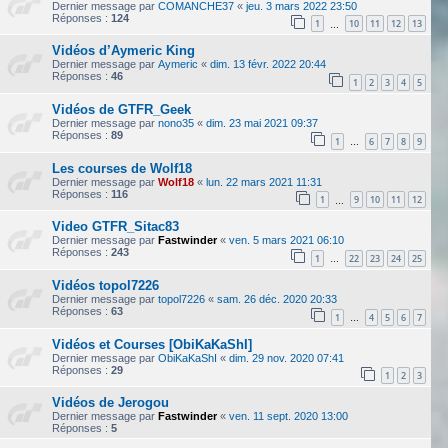
Dernier message par
COMANCHE37
«
jeu. 3 mars 2022 23:50
Réponses :
124
1
10
11
12
13
…
Vidéos d’Aymeric King
Dernier message par
Aymeric
«
dim. 13 févr. 2022 20:44
Réponses :
46
1
2
3
4
5
Vidéos de GTFR_Geek
Dernier message par
nono35
«
dim. 23 mai 2021 09:37
Réponses :
89
1
6
7
8
9
…
Les courses de Wolf18
Dernier message par
Wolf18
«
lun. 22 mars 2021 11:31
Réponses :
116
1
9
10
11
12
…
Video GTFR_Sitac83
Dernier message par
Fastwinder
«
ven. 5 mars 2021 06:10
Réponses :
243
1
22
23
24
25
…
Vidéos topol7226
Dernier message par
topol7226
«
sam. 26 déc. 2020 20:33
Réponses :
63
1
4
5
6
7
…
Vidéos et Courses [ObiKaKaShI]
Dernier message par
ObiKaKaShI
«
dim. 29 nov. 2020 07:41
Réponses :
29
1
2
3
Vidéos de Jerogou
Dernier message par
Fastwinder
«
ven. 11 sept. 2020 13:00
Réponses :
5