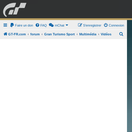
GRAN TURISMO
Faire un don
FAQ
mChat
FORUM
S’enregistrer
Connexion
R
GT-FR.com
forum
Gran Turismo Sport
Multimédia
Vidéos
e
ESPORT
BOUTIQUE
c
h
e
r
c
h
e
r