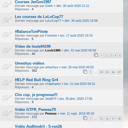
Courses JerGos1987
Dernier message par
Geek
«
dim. 30 août 2020 21:11
Réponses :
4
Les courses de LoLoCop77
Dernier message par
LoLoCop77
«
dim. 30 août 2020 16:56
#BalanceTonPilote
Dernier message par
Fortunet
«
lun. 17 août 2020 19:16
Réponses :
6
Video de loule04190
Dernier message par
Loule1985
«
dim. 31 mai 2020 06:59
Réponses :
40
1
2
3
4
5
Umeshyu vidéos
Dernier message par
umeshyu
«
mer. 20 mai 2020 06:50
Réponses :
362
1
34
35
36
37
…
HELP Red Bull Ring Gr4
Dernier message par
chapitopino
«
lun. 11 mai 2020 08:31
Réponses :
4
Clio cup, je progresse!!!
Dernier message par
Seal974
«
jeu. 30 janv. 2020 17:56
Réponses :
9
Vidéo GTFR_Peewax79
Dernier message par
Peewax
«
mer. 11 sept. 2019 05:18
Réponses :
172
1
15
16
17
18
…
Vidéo Aydhindril - S-ron26