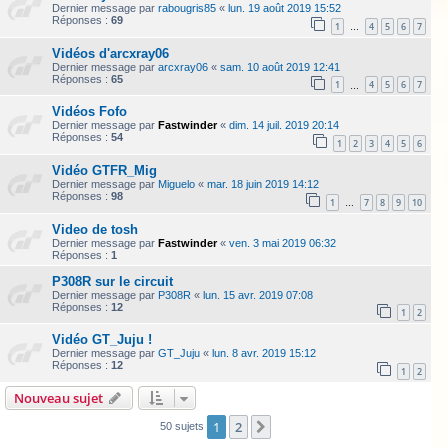
Dernier message par
rabougris85
«
lun. 19 août 2019 15:52
Réponses :
69
1
4
5
6
7
…
Vidéos d'arcxray06
Dernier message par
arcxray06
«
sam. 10 août 2019 12:41
Réponses :
65
1
4
5
6
7
…
Vidéos Fofo
Dernier message par
Fastwinder
«
dim. 14 juil. 2019 20:14
Réponses :
54
1
2
3
4
5
6
Vidéo GTFR_Mig
Dernier message par
Miguelo
«
mar. 18 juin 2019 14:12
Réponses :
98
1
7
8
9
10
…
Video de tosh
Dernier message par
Fastwinder
«
ven. 3 mai 2019 06:32
Réponses :
1
P308R sur le circuit
Dernier message par
P308R
«
lun. 15 avr. 2019 07:08
Réponses :
12
1
2
Vidéo GT_Juju !
Dernier message par
GT_Juju
«
lun. 8 avr. 2019 15:12
Réponses :
12
1
2
Nouveau sujet
1
2
Suivante
50 sujets