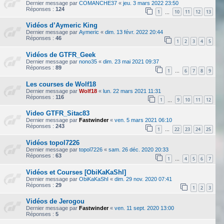
Dernier message par
COMANCHE37
«
jeu. 3 mars 2022 23:50
Réponses :
124
1
10
11
12
13
…
Vidéos d’Aymeric King
Dernier message par
Aymeric
«
dim. 13 févr. 2022 20:44
Réponses :
46
1
2
3
4
5
Vidéos de GTFR_Geek
Dernier message par
nono35
«
dim. 23 mai 2021 09:37
Réponses :
89
1
6
7
8
9
…
Les courses de Wolf18
Dernier message par
Wolf18
«
lun. 22 mars 2021 11:31
Réponses :
116
1
9
10
11
12
…
Video GTFR_Sitac83
Dernier message par
Fastwinder
«
ven. 5 mars 2021 06:10
Réponses :
243
1
22
23
24
25
…
Vidéos topol7226
Dernier message par
topol7226
«
sam. 26 déc. 2020 20:33
Réponses :
63
1
4
5
6
7
…
Vidéos et Courses [ObiKaKaShI]
Dernier message par
ObiKaKaShI
«
dim. 29 nov. 2020 07:41
Réponses :
29
1
2
3
Vidéos de Jerogou
Dernier message par
Fastwinder
«
ven. 11 sept. 2020 13:00
Réponses :
5