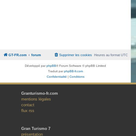
GT-FR.com
forum
Supprimer les cookies
Heures au format
UTC
Développé par
phpBB
® Forum Software © phpBB Limited
Traduit par
phpBB-fr.com
Confidentialité
|
Conditions
Granturismo-fr.com
mentions légales
contact
flux rss
Gran Turismo 7
présentation