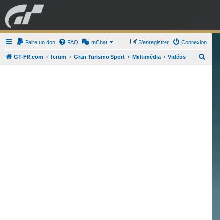
GRAN TURISMO
Faire un don
FAQ
mChat
FORUM
S’enregistrer
Connexion
R
GT-FR.com
forum
Gran Turismo Sport
Multimédia
Vidéos
e
ESPORT
BOUTIQUE
c
h
e
r
c
h
e
r